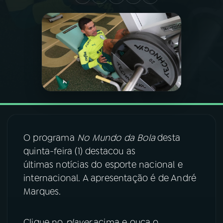
03
PROGRAMAÇÃO
04
PROGRAMAS
05
PODCASTS
06
VIDEOCASTS
O programa
No Mundo da Bola
desta
quinta-feira (1) destacou as
07
ÚLTIMAS
últimas notícias do esporte nacional e
internacional. A apresentação é de André
08
FESTIVAL DE MÚSICA
Marques.
ACOMPANHE A RÁDIO NACIONAL
Clique no
player
acima e ouça o