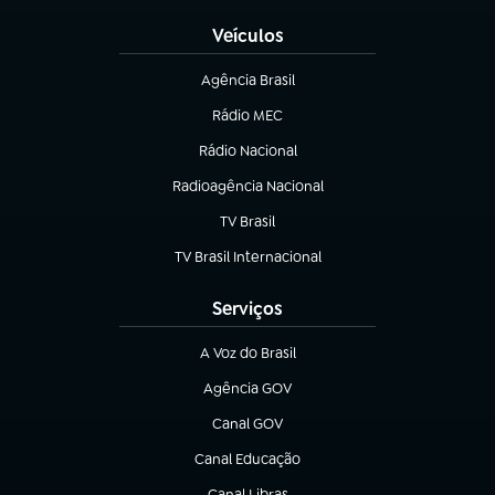
Veículos
Agência Brasil
(abre em nova aba)
Rádio MEC
(abre em nova aba)
Rádio Nacional
Radioagência Nacional
(abre em nova aba)
TV Brasil
(abre em nova aba)
TV Brasil Internacional
(abre em nova aba)
Serviços
A Voz do Brasil
(abre em nova aba)
Agência GOV
(abre em nova aba)
Canal GOV
(abre em nova aba)
Canal Educação
(abre em nova aba)
Canal Libras