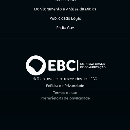
(abre em nova aba)
Monitoramento e Análise de Mídias
(abre em nova aba)
Publicidade Legal
(abre em nova aba)
Rádio Gov
(abre em nova aba)
© Todos os direitos reservados pela EBC
Política de Privacidade
(abre em nova aba)
Termos de uso
(abre em nova aba)
Preferências de privacidade