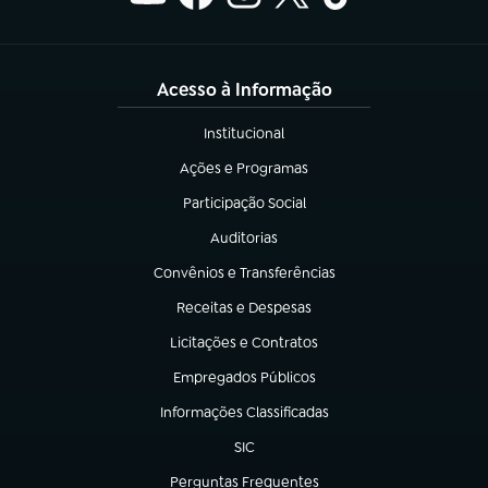
Acesso à Informação
Institucional
(abre em nova aba)
Ações e Programas
(abre em nova aba)
Participação Social
(abre em nova aba)
Auditorias
(abre em nova aba)
Convênios e Transferências
(abre em nova aba)
Receitas e Despesas
(abre em nova aba)
Licitações e Contratos
(abre em nova aba)
Empregados Públicos
(abre em nova aba)
Informações Classificadas
(abre em nova aba)
SIC
(abre em nova aba)
Perguntas Frequentes