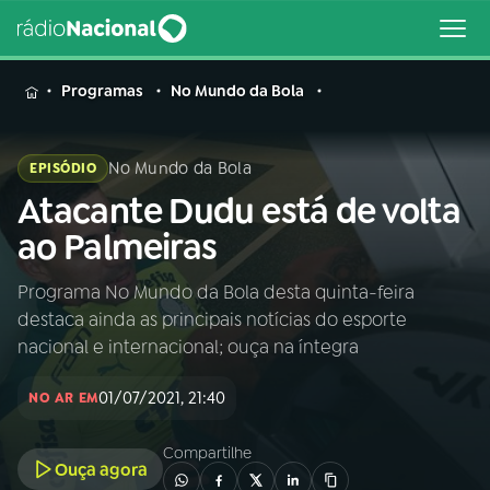
MENU
Programas
No Mundo da Bola
No Mundo da Bola
EPISÓDIO
Atacante Dudu está de volta
Buscar
na
ao Palmeiras
Rádio
Buscar
Nacional
Programa No Mundo da Bola desta quinta-feira
destaca ainda as principais notícias do esporte
AO VIVO
nacional e internacional; ouça na íntegra
01/07/2021, 21:40
01
INÍCIO
NO AR EM
Compartilhe
Ouça agora
02
A RÁDIO