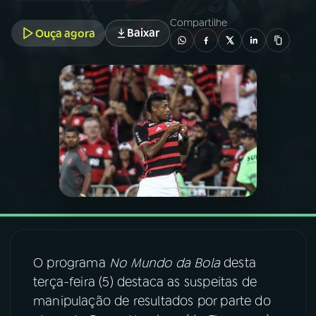
Compartilhe
Baixar
Ouça agora
03
PROGRAMAÇÃO
04
PROGRAMAS
05
PODCASTS
06
VIDEOCASTS
07
ÚLTIMAS
O programa
No Mundo da Bola
desta
08
FESTIVAL DE MÚSICA
terça-feira (5) destaca as suspeitas de
manipulação de resultados por parte do
ACOMPANHE A RÁDIO NACIONAL