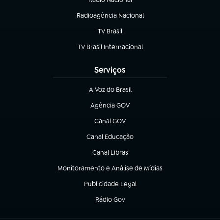
Radioagência Nacional
(abre em nova aba)
TV Brasil
(abre em nova aba)
TV Brasil Internacional
(abre em nova aba)
Serviços
A Voz do Brasil
(abre em nova aba)
Agência GOV
(abre em nova aba)
Canal GOV
(abre em nova aba)
Canal Educação
(abre em nova aba)
Canal Libras
(abre em nova aba)
Monitoramento e Análise de Mídias
(abre em nova aba)
Publicidade Legal
(abre em nova aba)
Rádio Gov
(abre em nova aba)