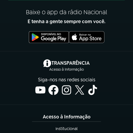
Baixe o app da rádio Nacional
E tenha a gente sempre com você.
(abre em nova aba)
TRANSPARÊNCIA
Acesso à Informação
Siga-nos nas redes sociais
Acesso à Informação
Institucional
(abre em nova aba)