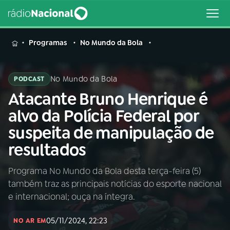
MENU
Programas
No Mundo da Bola
No Mundo da Bola
PODCAST
Atacante Bruno Henrique é
Buscar
na
alvo da Polícia Federal por
Rádio
Buscar
suspeita de manipulação de
Nacional
resultados
AO VIVO
Programa No Mundo da Bola desta terça-feira (5)
também traz as principais notícias do esporte nacional
01
INÍCIO
e internacional; ouça na íntegra.
05/11/2024, 22:23
02
A RÁDIO
NO AR EM