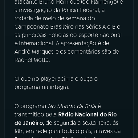
atacante Bruno Henrique (do Flamengo) e
a investigação da Polícia Federal, a
YouTube
Facebook
rodada de meio de semana do
Campeonato Brasileiro nas Séries A e B e
Instagram
X
as principais notícias do esporte nacional
e internacional. A apresentação é de
TikTok
André Marques e os comentários são de
Rachel Motta.
Clique no player acima e ouça o
programa na íntegra.
O programa
No Mundo da Bola
é
transmitido pela
Rádio Nacional do Rio
de Janeiro,
de segunda a sexta-feira, às
18h, em rede para todo o país, através da