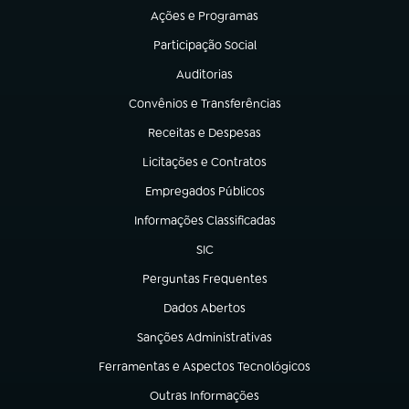
Ações e Programas
(abre em nova aba)
Participação Social
(abre em nova aba)
Auditorias
(abre em nova aba)
Convênios e Transferências
(abre em nova aba)
Receitas e Despesas
(abre em nova aba)
Licitações e Contratos
(abre em nova aba)
Empregados Públicos
(abre em nova aba)
Informações Classificadas
(abre em nova aba)
SIC
(abre em nova aba)
Perguntas Frequentes
(abre em nova aba)
Dados Abertos
(abre em nova aba)
Sanções Administrativas
(abre em nova aba)
Ferramentas e Aspectos Tecnológicos
(abre em nova aba)
Outras Informações
(abre em nova aba)