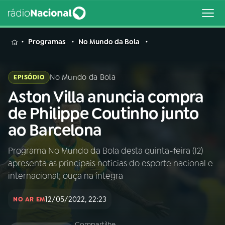
MENU
Programas
No Mundo da Bola
No Mundo da Bola
EPISÓDIO
Aston Villa anuncia compra
Buscar
na
de Philippe Coutinho junto
Rádio
Buscar
ao Barcelona
Nacional
Programa No Mundo da Bola desta quinta-feira (12)
AO VIVO
apresenta as principais notícias do esporte nacional e
internacional; ouça na íntegra
01
INÍCIO
12/05/2022, 22:23
NO AR EM
02
A RÁDIO
Compartilhe