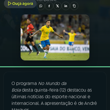
Ouça agora
03
PROGRAMAÇÃO
04
PROGRAMAS
05
PODCASTS
06
VIDEOCASTS
07
ÚLTIMAS
O programa
No Mundo da
Bola
desta quinta-feira (12) destacou as
08
FESTIVAL DE MÚSICA
últimas notícias do esporte nacional e
internacional. A apresentação é de André
ACOMPANHE A RÁDIO NACIONAL
Marques.