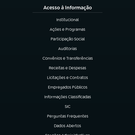
Acesso à Informação
Institucional
(abre em nova aba)
Ações e Programas
(abre em nova aba)
Participação Social
(abre em nova aba)
Auditorias
(abre em nova aba)
Convênios e Transferências
(abre em nova aba)
Receitas e Despesas
(abre em nova aba)
Licitações e Contratos
(abre em nova aba)
Empregados Públicos
(abre em nova aba)
Informações Classificadas
(abre em nova aba)
SIC
(abre em nova aba)
Perguntas Frequentes
(abre em nova aba)
Dados Abertos
(abre em nova aba)