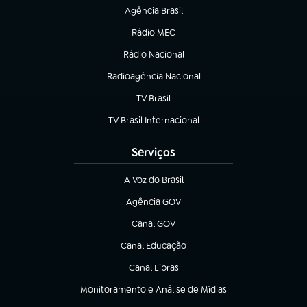
Agência Brasil
(abre em nova aba)
Rádio MEC
(abre em nova aba)
Rádio Nacional
Radioagência Nacional
(abre em nova aba)
TV Brasil
(abre em nova aba)
TV Brasil Internacional
(abre em nova aba)
Serviços
A Voz do Brasil
(abre em nova aba)
Agência GOV
(abre em nova aba)
Canal GOV
(abre em nova aba)
Canal Educação
(abre em nova aba)
Canal Libras
(abre em nova aba)
Monitoramento e Análise de Mídias
(abre em nova aba)