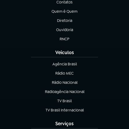
Contatos
(abre em nova aba)
Quem é Quem
(abre em nova aba)
Diretoria
(abre em nova aba)
Ouvidoria
(abre em nova aba)
RNCP
(abre em nova aba)
Veículos
Agência Brasil
(abre em nova aba)
Rádio MEC
(abre em nova aba)
Rádio Nacional
Radioagência Nacional
(abre em nova aba)
TV Brasil
(abre em nova aba)
TV Brasil Internacional
(abre em nova aba)
Serviços