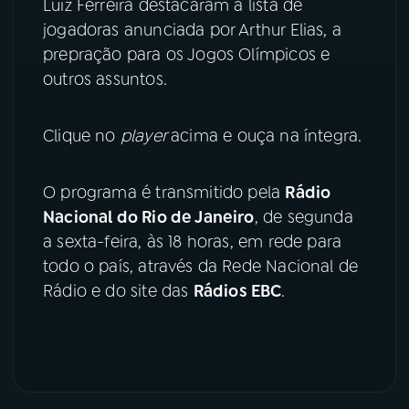
Luiz Ferreira destacaram a lista de
jogadoras anunciada por Arthur Elias, a
YouTube
Facebook
prepração para os Jogos Olímpicos e
outros assuntos.
Instagram
X
TikTok
Clique no
player
acima e ouça na íntegra.
O programa é transmitido pela
Rádio
Nacional do Rio de Janeiro
, de segunda
a sexta-feira, às 18 horas, em rede para
todo o país, através da Rede Nacional de
Rádio e do site das
Rádios EBC
.