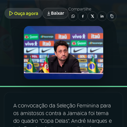
Compartilhe
Baixar
Ouça agora
03
PROGRAMAÇÃO
04
PROGRAMAS
05
PODCASTS
06
VIDEOCASTS
07
ÚLTIMAS
A convocação da Seleção Feminina para
08
FESTIVAL DE MÚSICA
os amistosos contra a Jamaica foi tema
do quadro "Copa Delas". André Marques e
ACOMPANHE A RÁDIO NACIONAL