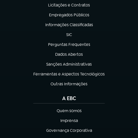
Licitações e Contratos
(abre em nova aba)
Empregados Públicos
(abre em nova aba)
Informações Classificadas
(abre em nova aba)
SIC
(abre em nova aba)
Perguntas Frequentes
(abre em nova aba)
Dados Abertos
(abre em nova aba)
Sanções Administrativas
(abre em nova aba)
Ferramentas e Aspectos Tecnológicos
(abre em nova aba)
Outras Informações
(abre em nova aba)
A EBC
Quem somos
(abre em nova aba)
Imprensa
(abre em nova aba)
Governança Corporativa
(abre em nova aba)