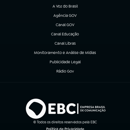
A Voz do Brasil
(abre em nova aba)
Agência GOV
(abre em nova aba)
Canal GOV
(abre em nova aba)
Canal Educação
(abre em nova aba)
Canal Libras
(abre em nova aba)
Monitoramento e Análise de Mídias
(abre em nova aba)
Publicidade Legal
(abre em nova aba)
Rádio Gov
(abre em nova aba)
© Todos os direitos reservados pela EBC
Política de Privacidade