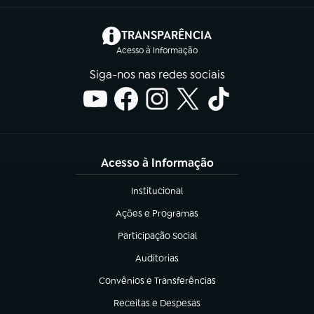
(abre em nova aba)
TRANSPARÊNCIA
Acesso à Informação
Siga-nos nas redes sociais
Acesso à Informação
Institucional
(abre em nova aba)
Ações e Programas
(abre em nova aba)
Participação Social
(abre em nova aba)
Auditorias
(abre em nova aba)
Convênios e Transferências
(abre em nova aba)
Receitas e Despesas
(abre em nova aba)