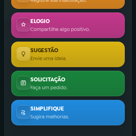
Registre sua insatisfação.
ELOGIO
Compartilhe algo positivo.
SUGESTÃO
Envie uma ideia.
SOLICITAÇÃO
Faça um pedido.
SIMPLIFIQUE
Sugira melhorias.