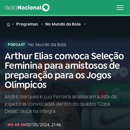
MENU
Programas
No Mundo da Bola
No Mundo da Bola
PODCAST
Arthur Elias convoca Seleção
Buscar
na
Feminina para amistosos de
Rádio
Buscar
preparação para os Jogos
Nacional
Olímpicos
AO VIVO
André Marques e Luiz Ferreira analisaram a lista de
jogadoras convocadas dentro do quadro "Copa
01
INÍCIO
Delas"; ouça na íntegra
10/05/2024, 21:46
02
A RÁDIO
NO AR EM