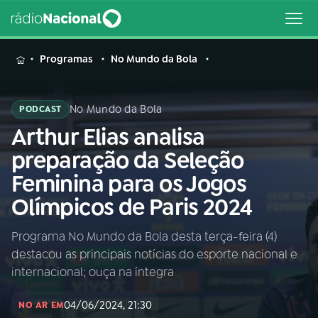
MENU
Programas
No Mundo da Bola
No Mundo da Bola
PODCAST
Arthur Elias analisa
Buscar
na
preparação da Seleção
Rádio
Buscar
Feminina para os Jogos
Nacional
Olímpicos de Paris 2024
AO VIVO
Programa No Mundo da Bola desta terça-feira (4)
destacou as principais notícias do esporte nacional e
01
INÍCIO
internacional; ouça na íntegra
04/06/2024, 21:30
02
A RÁDIO
NO AR EM