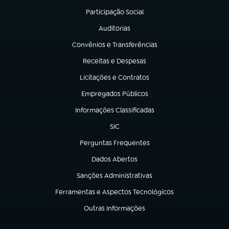
Participação Social
(abre em nova aba)
Auditorias
(abre em nova aba)
Convênios e Transferências
(abre em nova aba)
Receitas e Despesas
(abre em nova aba)
Licitações e Contratos
(abre em nova aba)
Empregados Públicos
(abre em nova aba)
Informações Classificadas
(abre em nova aba)
SIC
(abre em nova aba)
Perguntas Frequentes
(abre em nova aba)
Dados Abertos
(abre em nova aba)
Sanções Administrativas
(abre em nova aba)
Ferramentas e Aspectos Tecnológicos
(abre em nova aba)
Outras Informações
(abre em nova aba)