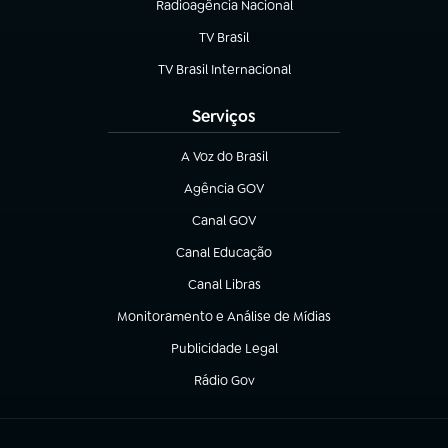
Radioagência Nacional
(abre em nova aba)
TV Brasil
(abre em nova aba)
TV Brasil Internacional
(abre em nova aba)
Serviços
A Voz do Brasil
(abre em nova aba)
Agência GOV
(abre em nova aba)
Canal GOV
(abre em nova aba)
Canal Educação
(abre em nova aba)
Canal Libras
(abre em nova aba)
Monitoramento e Análise de Mídias
(abre em nova aba)
Publicidade Legal
(abre em nova aba)
Rádio Gov
(abre em nova aba)