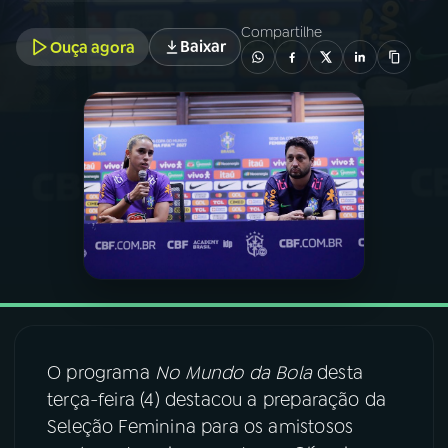
Compartilhe
Baixar
Ouça agora
03
PROGRAMAÇÃO
04
PROGRAMAS
05
PODCASTS
06
VIDEOCASTS
07
ÚLTIMAS
O programa
No Mundo da Bola
desta
08
FESTIVAL DE MÚSICA
terça-feira (4) destacou a preparação da
Seleção Feminina para os amistosos
ACOMPANHE A RÁDIO NACIONAL