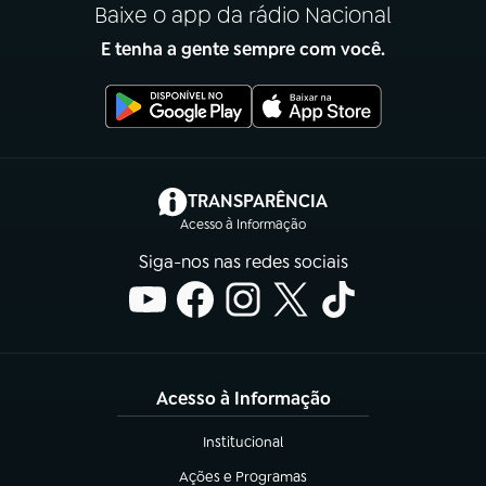
Baixe o app da rádio Nacional
E tenha a gente sempre com você.
(abre em nova aba)
TRANSPARÊNCIA
Acesso à Informação
Siga-nos nas redes sociais
Acesso à Informação
Institucional
(abre em nova aba)
Ações e Programas
(abre em nova aba)