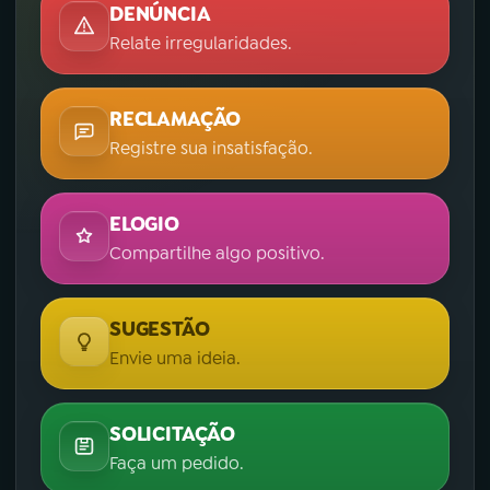
DENÚNCIA
Relate irregularidades.
RECLAMAÇÃO
Registre sua insatisfação.
ELOGIO
Compartilhe algo positivo.
SUGESTÃO
Envie uma ideia.
SOLICITAÇÃO
Faça um pedido.