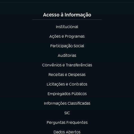
Acesso à Informação
Institucional
(abre em nova aba)
Ações e Programas
(abre em nova aba)
Participação Social
(abre em nova aba)
Auditorias
(abre em nova aba)
Convênios e Transferências
(abre em nova aba)
Receitas e Despesas
(abre em nova aba)
Licitações e Contratos
(abre em nova aba)
Empregados Públicos
(abre em nova aba)
Informações Classificadas
(abre em nova aba)
SIC
(abre em nova aba)
Perguntas Frequentes
(abre em nova aba)
Dados Abertos
(abre em nova aba)