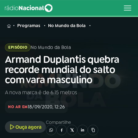
MENU
Programas
No Mundo da Bola
No Mundo da Bola
EPISÓDIO
Armand Duplantis quebra
Buscar
na
recorde mundial do salto
Rádio
Buscar
com vara masculino
Nacional
A nova marca é de 6.15 metros
AO VIVO
18/09/2020, 12:26
NO AR EM
01
INÍCIO
Compartilhe
Ouça agora
02
A RÁDIO