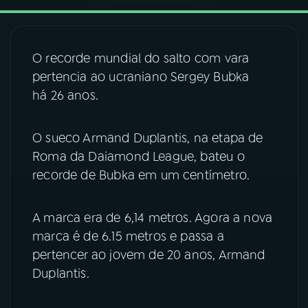
03
PROGRAMAÇÃO
O recorde mundial do salto com vara
pertencia ao ucraniano Sergey Bubka
04
PROGRAMAS
há 26 anos.
05
PODCASTS
O sueco Armand Duplantis, na etapa de
Roma da Daiamond League, bateu o
06
VIDEOCASTS
recorde de Bubka em um centímetro.
07
ÚLTIMAS
A marca era de 6,14 metros. Agora a nova
marca é de 6.15 metros e passa a
pertencer ao jovem de 20 anos, Armand
08
FESTIVAL DE MÚSICA
Duplantis.
ACOMPANHE A RÁDIO NACIONAL