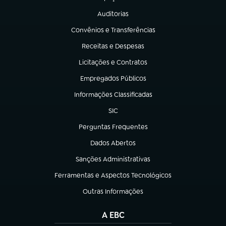
(abre em nova aba)
Auditorias
(abre em nova aba)
Convênios e Transferências
(abre em nova aba)
Receitas e Despesas
(abre em nova aba)
Licitações e Contratos
(abre em nova aba)
Empregados Públicos
(abre em nova aba)
Informações Classificadas
(abre em nova aba)
SIC
(abre em nova aba)
Perguntas Frequentes
(abre em nova aba)
Dados Abertos
(abre em nova aba)
Sanções Administrativas
(abre em nova aba)
Ferramentas e Aspectos Tecnológicos
(abre em nova aba)
Outras Informações
(abre em nova aba)
A EBC