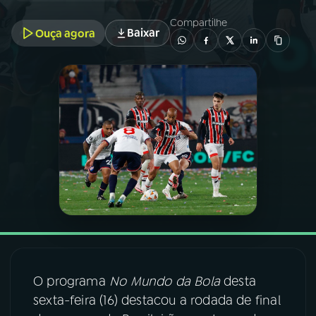
Compartilhe
Baixar
Ouça agora
03
PROGRAMAÇÃO
04
PROGRAMAS
05
PODCASTS
06
VIDEOCASTS
07
ÚLTIMAS
08
FESTIVAL DE MÚSICA
O programa
No Mundo da Bola
desta
sexta-feira (16) destacou a rodada de final
ACOMPANHE A RÁDIO NACIONAL