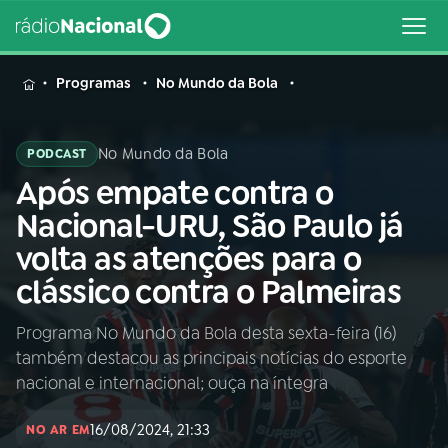
MENU
Programas
No Mundo da Bola
No Mundo da Bola
PODCAST
Após empate contra o
Buscar
na
Nacional-URU, São Paulo já
Rádio
Buscar
volta as atenções para o
Nacional
clássico contra o Palmeiras
AO VIVO
Programa No Mundo da Bola desta sexta-feira (16)
também destacou as principais notícias do esporte
01
INÍCIO
nacional e internacional; ouça na íntegra
16/08/2024, 21:33
02
A RÁDIO
NO AR EM