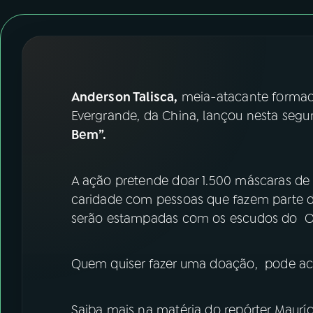
07
ÚLTIMAS
08
FESTIVAL DE MÚSICA
ACOMPANHE A RÁDIO NACIONAL
Anderson Talisca,
meia-atacante formad
Evergrande, da China, lançou nesta seg
YouTube
Facebook
Bem”.
Instagram
X
A ação pretende doar 1.500 máscaras de p
TikTok
caridade com pessoas que fazem parte d
serão estampadas com os escudos do O
Quem quiser fazer uma doação, pode ac
Saiba mais na matéria do repórter Mauríc