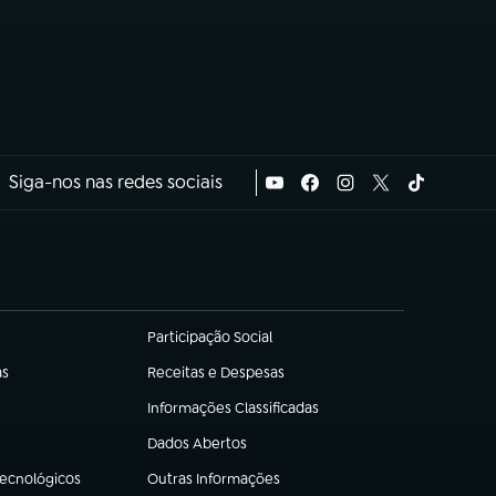
Siga-nos nas redes sociais
Participação Social
(abre em nova aba)
as
Receitas e Despesas
(abre em nova aba)
Informações Classificadas
(abre em nova aba)
Dados Abertos
(abre em nova aba)
Tecnológicos
Outras Informações
(abre em nova aba)