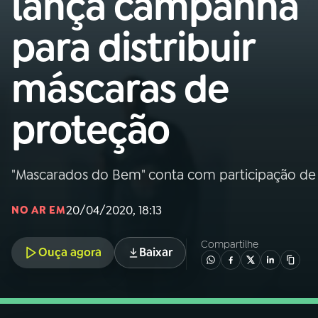
lança campanha
Nacional
para distribuir
01
INÍCIO
máscaras de
02
A RÁDIO
proteção
03
PROGRAMAÇÃO
"Mascarados do Bem" conta com participação de 
04
PROGRAMAS
20/04/2020, 18:13
NO AR EM
05
PODCASTS
Compartilhe
Ouça agora
Baixar
06
VIDEOCASTS