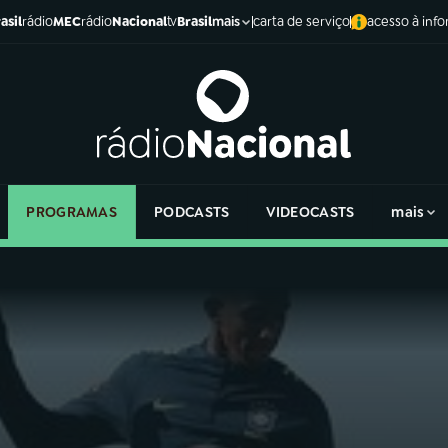
asil
rádio
MEC
rádio
Nacional
tv
Brasil
carta de serviço
acesso à inf
mais
PROGRAMAS
PODCASTS
VIDEOCASTS
mais