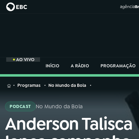
agência
Br
AO VIVO
INÍCIO
A RÁDIO
PROGRAMAÇÃO
MENU
Programas
No Mundo da Bola
Buscar
na
No Mundo da Bola
PODCAST
Rádio
Buscar
Nacional
Anderson Talisca
Buscar
na
Rádio
AO VIVO