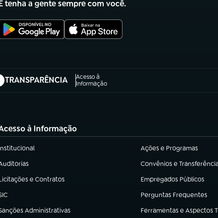
E tenha a gente sempre com você.
Acesso à
TRANSPARÊNCIA
abre em nova aba)
Informação
Acesso à Informação
Institucional
Ações e Programas
(abre em nova aba)
(abre em nova aba)
Auditorias
Convênios e Transferênci
(abre em nova aba)
(abre em nova aba)
Licitações e Contratos
Empregados Públicos
(abre em nova aba)
(abre em nova aba)
SIC
Perguntas Frequentes
(abre em nova aba)
(abre em nova aba)
Sanções Administrativas
Ferramentas e Aspectos 
(abre em nova aba)
(abre em nova aba)