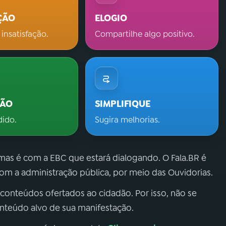
ÇÃO
ELOGIO
 insatisfação.
Compartilhe algo positivo.
ÇÃO
SIMPLIFIQUE
dido.
Sugira melhorias.
 mas é com a EBC que estará dialogando. O Fala.BR é
m a administração pública, por meio das Ouvidorias.
 conteúdos ofertados ao cidadão. Por isso, não se
onteúdo alvo de sua manifestação.