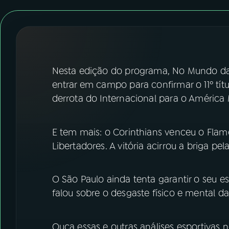
07
ÚLTIMAS
08
FESTIVAL DE MÚSICA
ACOMPANHE A RÁDIO NACIONAL
Nesta edição do programa, No Mundo da
entrar em campo para confirmar o 11º títul
YouTube
Facebook
derrota do Internacional para o América 
Instagram
X
E tem mais: o Corinthians venceu o Flam
TikTok
Libertadores. A vitória acirrou a briga p
O São Paulo ainda tenta garantir o seu e
falou sobre o desgaste físico e mental da
Ouça essas e outras análises esportivas 