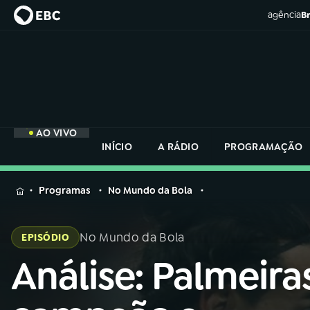
agência
Br
AO VIVO
INÍCIO
A RÁDIO
PROGRAMAÇÃO
MENU
Programas
No Mundo da Bola
Buscar
na
No Mundo da Bola
EPISÓDIO
Rádio
Buscar
Nacional
Análise: Palmeira
Buscar
na
Rádio
AO VIVO