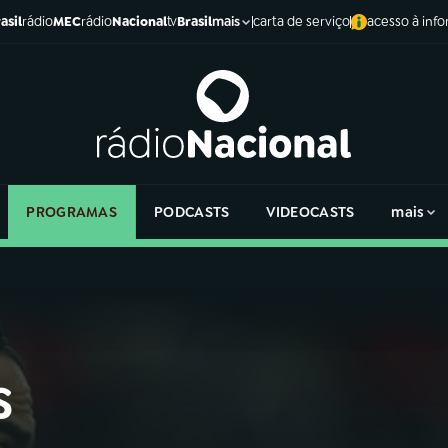
asil
rádio
MEC
rádio
Nacional
tv
Brasil
carta de serviço
acesso à inf
mais
PROGRAMAS
PODCASTS
VIDEOCASTS
mais
s