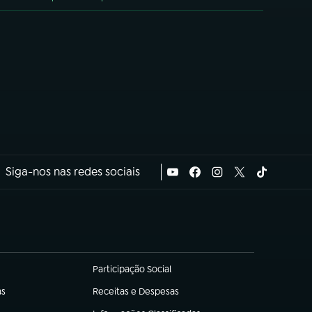
Siga-nos nas redes sociais
Participação Social
(abre em nova aba)
as
Receitas e Despesas
(abre em nova aba)