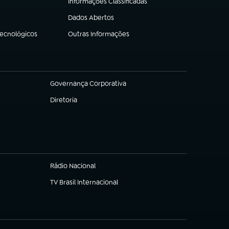
Informações Classificadas
(abre em nova aba)
Dados Abertos
(abre em nova aba)
Tecnológicos
Outras Informações
(abre em nova aba)
Governança Corporativa
(abre em nova aba)
Diretoria
(abre em nova aba)
Rádio Nacional
TV Brasil Internacional
(abre em nova aba)