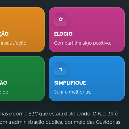
ÇÃO
ELOGIO
 insatisfação.
Compartilhe algo positivo.
ÇÃO
SIMPLIFIQUE
dido.
Sugira melhorias.
 mas é com a EBC que estará dialogando. O Fala.BR é
m a administração pública, por meio das Ouvidorias.