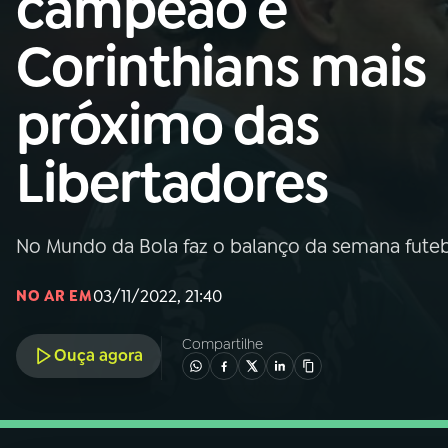
campeão e
Nacional
Corinthians mais
01
INÍCIO
próximo das
02
A RÁDIO
Libertadores
03
PROGRAMAÇÃO
No Mundo da Bola faz o balanço da semana futebo
04
PROGRAMAS
03/11/2022, 21:40
NO AR EM
05
PODCASTS
Compartilhe
Ouça agora
06
VIDEOCASTS