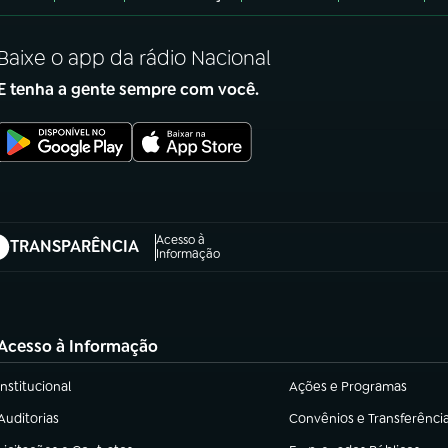
Baixe o app da rádio Nacional
E tenha a gente sempre com você.
Acesso à
TRANSPARÊNCIA
abre em nova aba)
Informação
Acesso à Informação
Institucional
Ações e Programas
(abre em nova aba)
(abre em nova aba)
Auditorias
Convênios e Transferênci
(abre em nova aba)
(abre em nova aba)