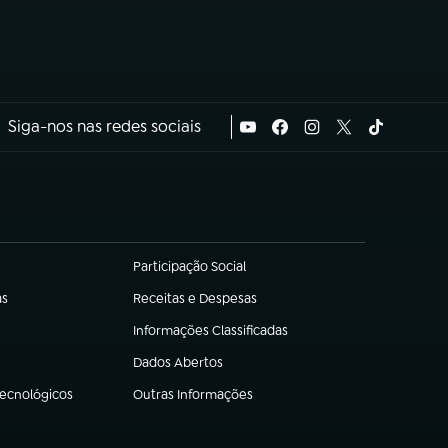
Siga-nos nas redes sociais
Participação Social
(abre em nova aba)
as
Receitas e Despesas
(abre em nova aba)
Informações Classificadas
(abre em nova aba)
Dados Abertos
(abre em nova aba)
Tecnológicos
Outras Informações
(abre em nova aba)