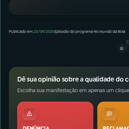
07
ÚLTIMAS
08
FESTIVAL DE MÚSICA
Publicado em
23/09/2020
Episódio
do programa
No Mundo da Bola
ACOMPANHE A RÁDIO NACIONAL
C
YouTube
Facebook
Instagram
X
Dê sua opinião sobre a qualidade do 
TikTok
Escolha sua manifestação em apenas um clique
DENÚNCIA
RECLAMA