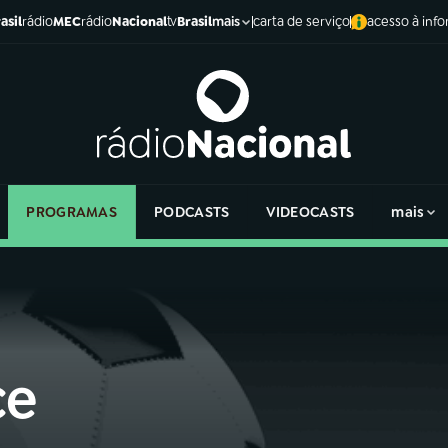
asil
rádio
MEC
rádio
Nacional
tv
Brasil
carta de serviço
acesso à inf
mais
PROGRAMAS
PODCASTS
VIDEOCASTS
mais
ce