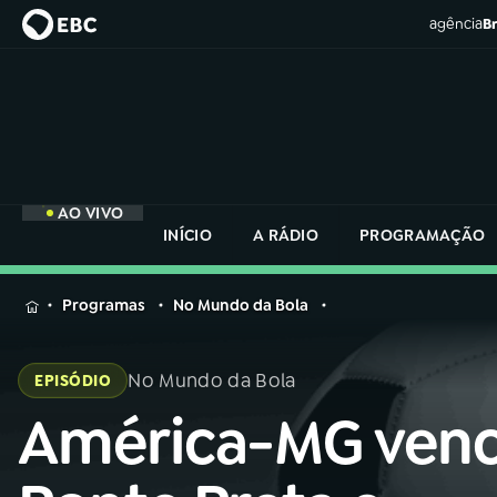
agência
Br
AO VIVO
INÍCIO
A RÁDIO
PROGRAMAÇÃO
MENU
Programas
No Mundo da Bola
Buscar
na
No Mundo da Bola
EPISÓDIO
Rádio
Buscar
Nacional
América-MG ven
Buscar
na
Rádio
AO VIVO