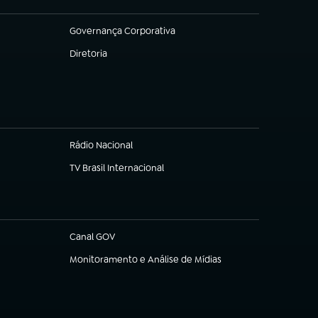
Governança Corporativa
(abre em nova aba)
Diretoria
(abre em nova aba)
Rádio Nacional
TV Brasil Internacional
(abre em nova aba)
Canal GOV
(abre em nova aba)
Monitoramento e Análise de Mídias
(abre em nova aba)