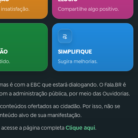
 insatisfação.
Compartilhe algo positivo.
ÇÃO
SIMPLIFIQUE
dido.
Sugira melhorias.
 mas é com a EBC que estará dialogando. O Fala.BR é
m a administração pública, por meio das Ouvidorias.
 conteúdos ofertados ao cidadão. Por isso, não se
onteúdo alvo de sua manifestação.
Clique aqui
, acesse a página completa
.