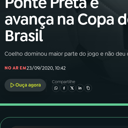
Ponte Preta e
Nacional
avança na Copa 
01
INÍCIO
Brasil
02
A RÁDIO
Coelho dominou maior parte do jogo e não deu 
03
PROGRAMAÇÃO
23/09/2020, 10:42
NO AR EM
04
PROGRAMAS
Compartilhe
Ouça agora
05
PODCASTS
06
VIDEOCASTS