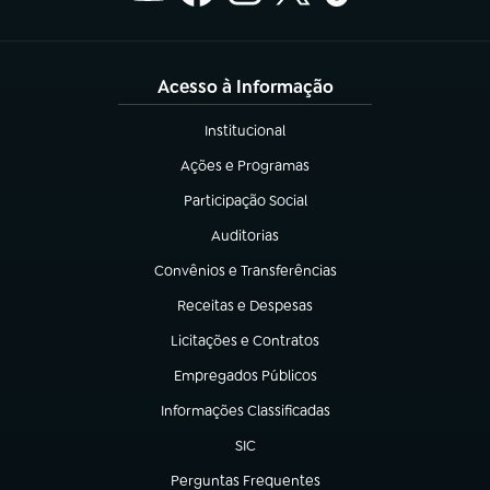
Acesso à Informação
Institucional
(abre em nova aba)
Ações e Programas
(abre em nova aba)
Participação Social
(abre em nova aba)
Auditorias
(abre em nova aba)
Convênios e Transferências
(abre em nova aba)
Receitas e Despesas
(abre em nova aba)
Licitações e Contratos
(abre em nova aba)
Empregados Públicos
(abre em nova aba)
Informações Classificadas
(abre em nova aba)
SIC
(abre em nova aba)
Perguntas Frequentes
(abre em nova aba)