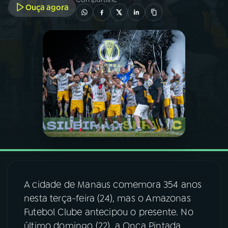
Ouça agora
03
PROGRAMAÇÃO
04
PROGRAMAS
05
PODCASTS
06
VIDEOCASTS
07
ÚLTIMAS
A cidade de Manaus comemora 354 anos
08
FESTIVAL DE MÚSICA
nesta terça-feira (24), mas o Amazonas
Futebol Clube antecipou o presente. No
último domingo (22), a Onça Pintada,
ACOMPANHE A RÁDIO NACIONAL