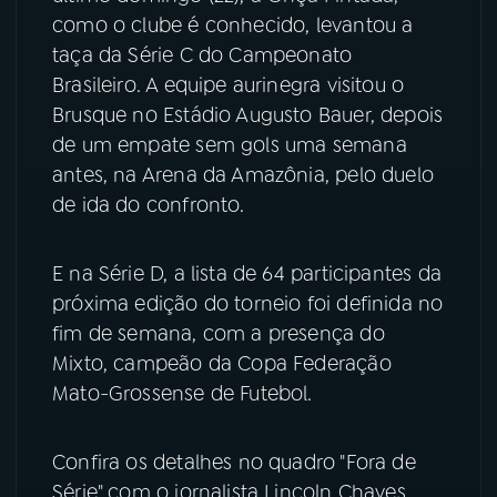
como o clube é conhecido, levantou a
YouTube
Facebook
taça da Série C do Campeonato
Brasileiro. A equipe aurinegra visitou o
Instagram
X
Brusque no Estádio Augusto Bauer, depois
de um empate sem gols uma semana
TikTok
antes, na Arena da Amazônia, pelo duelo
de ida do confronto.
E na Série D, a lista de 64 participantes da
próxima edição do torneio foi definida no
fim de semana, com a presença do
Mixto, campeão da Copa Federação
Mato-Grossense de Futebol.
Confira os detalhes no quadro "Fora de
Série" com o jornalista Lincoln Chaves.