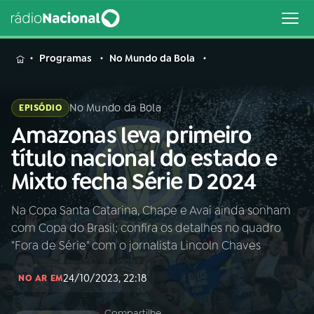
MENU
Programas
No Mundo da Bola
No Mundo da Bola
EPISÓDIO
Amazonas leva primeiro
Buscar
na
título nacional do estado e
Rádio
Buscar
Mixto fecha Série D 2024
Nacional
Na Copa Santa Catarina, Chape e Avaí ainda sonham
AO VIVO
com Copa do Brasil; confira os detalhes no quadro
"Fora de Série" com o jornalista Lincoln Chaves
01
INÍCIO
24/10/2023, 22:18
NO AR EM
02
A RÁDIO
Compartilhe