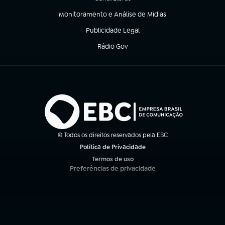
(abre em nova aba)
Monitoramento e Análise de Mídias
(abre em nova aba)
Publicidade Legal
(abre em nova aba)
Rádio Gov
(abre em nova aba)
© Todos os direitos reservados pela EBC
Política de Privacidade
(abre em nova aba)
Termos de uso
(abre em nova aba)
Preferências de privacidade