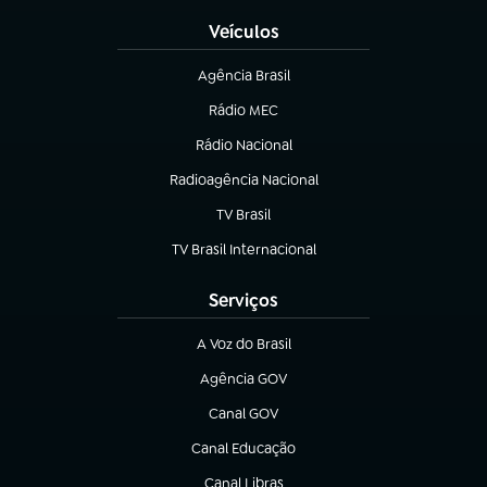
Veículos
Agência Brasil
(abre em nova aba)
Rádio MEC
(abre em nova aba)
Rádio Nacional
Radioagência Nacional
(abre em nova aba)
TV Brasil
(abre em nova aba)
TV Brasil Internacional
(abre em nova aba)
Serviços
A Voz do Brasil
(abre em nova aba)
Agência GOV
(abre em nova aba)
Canal GOV
(abre em nova aba)
Canal Educação
(abre em nova aba)
Canal Libras