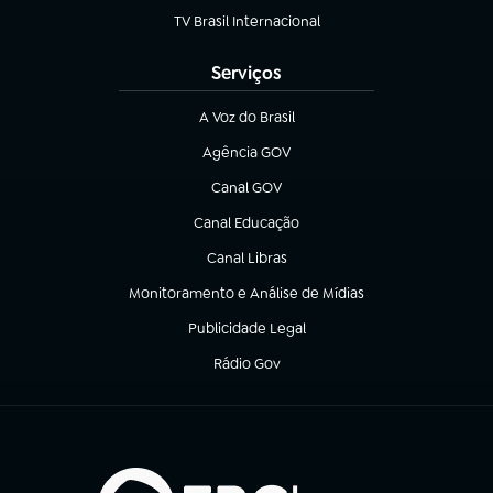
TV Brasil Internacional
(abre em nova aba)
Serviços
A Voz do Brasil
(abre em nova aba)
Agência GOV
(abre em nova aba)
Canal GOV
(abre em nova aba)
Canal Educação
(abre em nova aba)
Canal Libras
(abre em nova aba)
Monitoramento e Análise de Mídias
(abre em nova aba)
Publicidade Legal
(abre em nova aba)
Rádio Gov
(abre em nova aba)