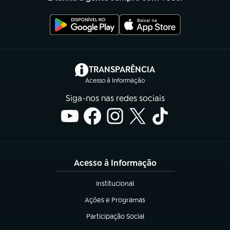
(abre em nova aba)
TRANSPARÊNCIA
Acesso à Informação
Siga-nos nas redes sociais
Acesso à Informação
Institucional
(abre em nova aba)
Ações e Programas
(abre em nova aba)
Participação Social
(abre em nova aba)