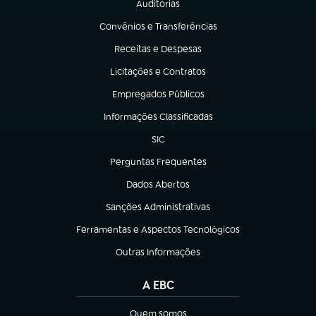
Auditorias
(abre em nova aba)
Convênios e Transferências
(abre em nova aba)
Receitas e Despesas
(abre em nova aba)
Licitações e Contratos
(abre em nova aba)
Empregados Públicos
(abre em nova aba)
Informações Classificadas
(abre em nova aba)
SIC
(abre em nova aba)
Perguntas Frequentes
(abre em nova aba)
Dados Abertos
(abre em nova aba)
Sanções Administrativas
(abre em nova aba)
Ferramentas e Aspectos Tecnológicos
(abre em nova aba)
Outras Informações
(abre em nova aba)
A EBC
Quem somos