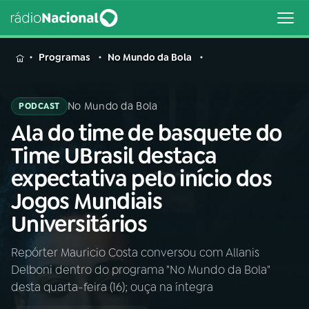
MENU
Programas
No Mundo da Bola
No Mundo da Bola
PODCAST
Ala do time de basquete do
Buscar
na
Time UBrasil destaca
Rádio
Buscar
expectativa pelo início dos
Nacional
Jogos Mundiais
AO VIVO
Universitários
Repórter Mauricio Costa conversou com Allanis
01
INÍCIO
Delboni dentro do programa "No Mundo da Bola"
desta quarta-feira (16); ouça na íntegra
02
A RÁDIO