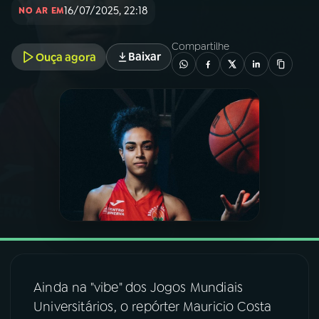
16/07/2025, 22:18
NO AR EM
03
PROGRAMAÇÃO
Compartilhe
Baixar
Ouça agora
04
PROGRAMAS
05
PODCASTS
06
VIDEOCASTS
07
ÚLTIMAS
08
FESTIVAL DE MÚSICA
Ainda na "vibe" dos Jogos Mundiais
Universitários, o repórter Mauricio Costa
ACOMPANHE A RÁDIO NACIONAL