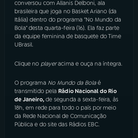
conversou com Allanis Delboni, ala
brasileira que joga no Basket Ariano (da
YouTube
Facebook
Itália) dentro do programa "No Mundo da
Bola" desta quarta-feira (16). Ela faz parte
Instagram
X
da equipe feminina de basquete do Time
TikTok
UBrasil.
Clique no
player
acima e ouça na íntegra.
O programa
No Mundo da Bola
é
transmitido pela
Rádio Nacional do Rio
de Janeiro,
de segunda a sexta-feira, às
18h, em rede para todo o país por meio
da Rede Nacional de Comunicação
Pública e do site das Rádios EBC.