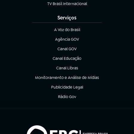
TV Brasil Internacional
(abre em nova aba)
Serviços
A Voz do Brasil
(abre em nova aba)
Agência GOV
(abre em nova aba)
Canal GOV
(abre em nova aba)
Canal Educação
(abre em nova aba)
Canal Libras
(abre em nova aba)
Monitoramento e Análise de Mídias
(abre em nova aba)
Publicidade Legal
(abre em nova aba)
Rádio Gov
(abre em nova aba)