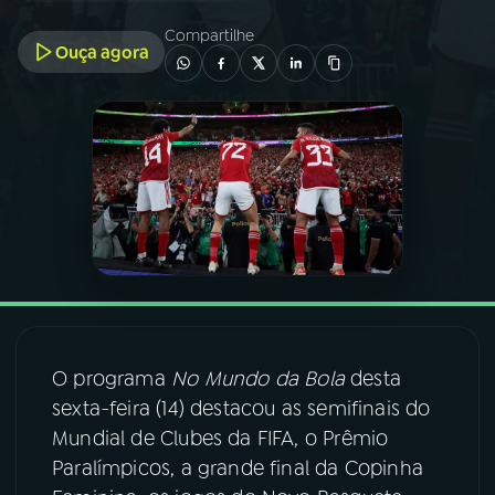
Compartilhe
Ouça agora
03
PROGRAMAÇÃO
04
PROGRAMAS
05
PODCASTS
06
VIDEOCASTS
07
ÚLTIMAS
O programa
No Mundo da Bola
desta
sexta-feira (14) destacou as semifinais do
08
FESTIVAL DE MÚSICA
Mundial de Clubes da FIFA, o Prêmio
Paralímpicos, a grande final da Copinha
ACOMPANHE A RÁDIO NACIONAL