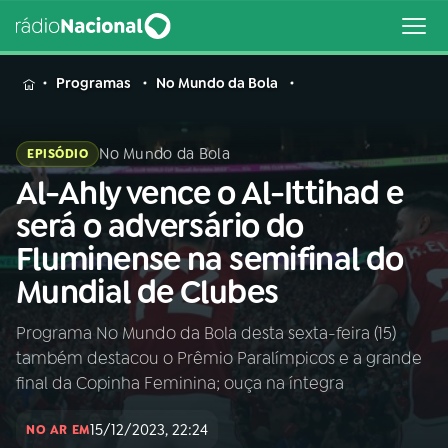
MENU
Programas
No Mundo da Bola
No Mundo da Bola
EPISÓDIO
Al-Ahly vence o Al-Ittihad e
Buscar
na
será o adversário do
Rádio
Buscar
Fluminense na semifinal do
Nacional
Mundial de Clubes
AO VIVO
Programa No Mundo da Bola desta sexta-feira (15)
também destacou o Prêmio Paralímpicos e a grande
01
INÍCIO
final da Copinha Feminina; ouça na íntegra
15/12/2023, 22:24
02
A RÁDIO
NO AR EM