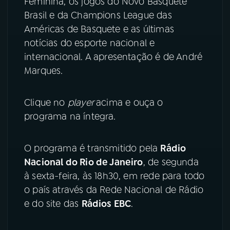
Feminina, os jogos do Novo Basquete
Brasil e da Champions League das
YouTube
Facebook
Américas de Basquete e as últimas
notícias do esporte nacional e
Instagram
X
internacional. A apresentação é de André
Marques.
TikTok
Clique no
player
acima e ouça o
programa na íntegra.
O programa é transmitido pela
Rádio
Nacional do Rio de Janeiro
, de segunda
à sexta-feira, às 18h30, em rede para todo
o país através da Rede Nacional de Rádio
e do site das
Rádios EBC
.