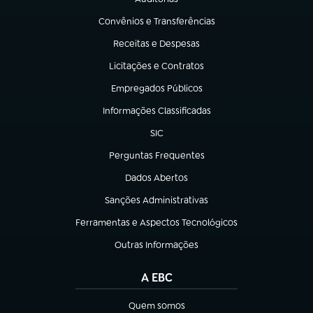
(abre em nova aba)
Convênios e Transferências
(abre em nova aba)
Receitas e Despesas
(abre em nova aba)
Licitações e Contratos
(abre em nova aba)
Empregados Públicos
(abre em nova aba)
Informações Classificadas
(abre em nova aba)
SIC
(abre em nova aba)
Perguntas Frequentes
(abre em nova aba)
Dados Abertos
(abre em nova aba)
Sanções Administrativas
(abre em nova aba)
Ferramentas e Aspectos Tecnológicos
(abre em nova aba)
Outras Informações
(abre em nova aba)
A EBC
Quem somos
(abre em nova aba)