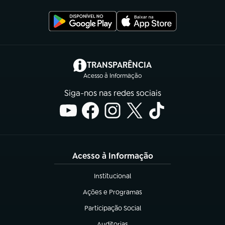
(abre em nova aba)
TRANSPARÊNCIA
Acesso à Informação
Siga-nos nas redes sociais
Acesso à Informação
Institucional
(abre em nova aba)
Ações e Programas
(abre em nova aba)
Participação Social
(abre em nova aba)
Auditorias