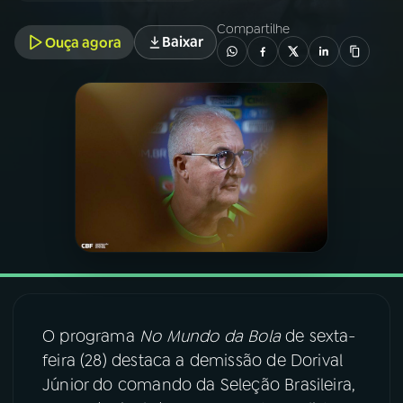
Compartilhe
Baixar
Ouça agora
03
PROGRAMAÇÃO
04
PROGRAMAS
05
PODCASTS
06
VIDEOCASTS
07
ÚLTIMAS
O programa
No Mundo da Bola
de sexta-
08
FESTIVAL DE MÚSICA
feira (28) destaca a demissão de Dorival
Júnior do comando da Seleção Brasileira,
ACOMPANHE A RÁDIO NACIONAL