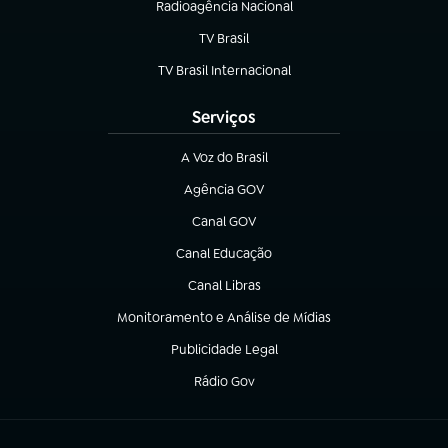
Radioagência Nacional
(abre em nova aba)
TV Brasil
(abre em nova aba)
TV Brasil Internacional
(abre em nova aba)
Serviços
A Voz do Brasil
(abre em nova aba)
Agência GOV
(abre em nova aba)
Canal GOV
(abre em nova aba)
Canal Educação
(abre em nova aba)
Canal Libras
(abre em nova aba)
Monitoramento e Análise de Mídias
(abre em nova aba)
Publicidade Legal
(abre em nova aba)
Rádio Gov
(abre em nova aba)