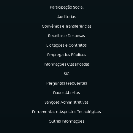
Participação Social
(abre em nova aba)
Auditorias
(abre em nova aba)
Convênios e Transferências
(abre em nova aba)
Receitas e Despesas
(abre em nova aba)
Licitações e Contratos
(abre em nova aba)
Empregados Públicos
(abre em nova aba)
Informações Classificadas
(abre em nova aba)
SIC
(abre em nova aba)
Perguntas Frequentes
(abre em nova aba)
Dados Abertos
(abre em nova aba)
Sanções Administrativas
(abre em nova aba)
Ferramentas e Aspectos Tecnológicos
(abre em nova aba)
Outras Informações
(abre em nova aba)