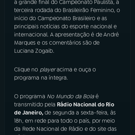
a grande final do Campeonato Paulista, a
terceira rodada do Brasileirão Feminino, o
YouTube
Facebook
início do Campeonato Brasileiro e as
principais notícias do esporte nacional e
Instagram
X
internacional. A apresentação é de André
TikTok
Marques e os comentários são de
Luciana Zogaib.
Clique no
player
acima e ouça o
programa na íntegra.
O programa
No Mundo da Bola
é
transmitido pela
Rádio Nacional do Rio
de Janeiro,
de segunda a sexta-feira, às
18h, em rede para todo o país, por meio
da Rede Nacional de Rádio e do site das