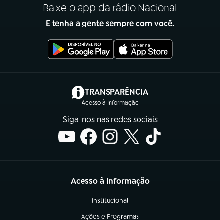
Baixe o app da rádio Nacional
E tenha a gente sempre com você.
(abre em nova aba)
TRANSPARÊNCIA
Acesso à Informação
Siga-nos nas redes sociais
Acesso à Informação
Institucional
(abre em nova aba)
Ações e Programas
(abre em nova aba)