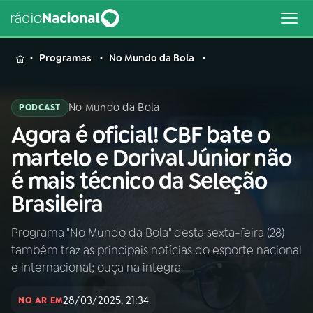
MENU
Programas
No Mundo da Bola
No Mundo da Bola
PODCAST
Agora é oficial! CBF bate o
Buscar
na
martelo e Dorival Júnior não
Rádio
Buscar
é mais técnico da Seleção
Nacional
Brasileira
AO VIVO
Programa "No Mundo da Bola" desta sexta-feira (28)
também traz as principais notícias do esporte nacional
01
INÍCIO
e internacional; ouça na íntegra
28/03/2025, 21:34
02
A RÁDIO
NO AR EM