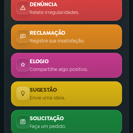
DENÚNCIA
Relate irregularidades.
RECLAMAÇÃO
Registre sua insatisfação.
ELOGIO
Compartilhe algo positivo.
SUGESTÃO
Envie uma ideia.
SOLICITAÇÃO
Faça um pedido.