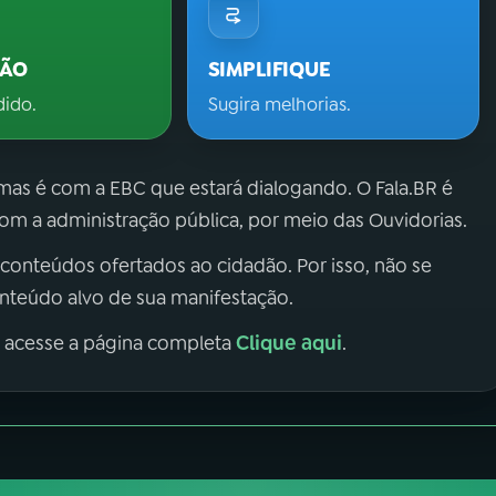
ÇÃO
SIMPLIFIQUE
dido.
Sugira melhorias.
 mas é com a EBC que estará dialogando. O Fala.BR é
m a administração pública, por meio das Ouvidorias.
 conteúdos ofertados ao cidadão. Por isso, não se
onteúdo alvo de sua manifestação.
Clique aqui
, acesse a página completa
.