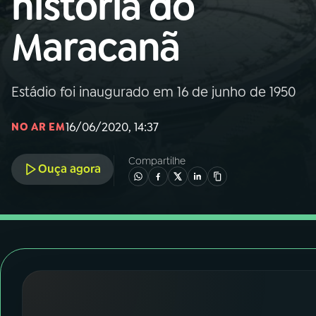
história do
Nacional
Maracanã
01
INÍCIO
02
A RÁDIO
Estádio foi inaugurado em 16 de junho de 1950
16/06/2020, 14:37
NO AR EM
03
PROGRAMAÇÃO
Compartilhe
Ouça agora
04
PROGRAMAS
05
PODCASTS
06
VIDEOCASTS