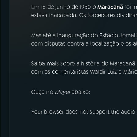
07
ÚLTIMAS
Em 16 de junho de 1950 o
Maracanã
foi 
estava inacabada. Os torcedores dividi
08
FESTIVAL DE MÚSICA
Mas até a inauguração do Estádio Jornal
ACOMPANHE A RÁDIO NACIONAL
com disputas contra a localização e os al
YouTube
Facebook
Saiba mais sobre a história do Maracanã
Instagram
X
com os comentaristas Waldir Luiz e Mário
TikTok
Ouça no
player
abaixo:
Your browser does not support the audio