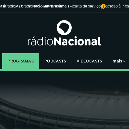
asil
rádio
MEC
rádio
Nacional
tv
Brasil
carta de serviço
acesso à inf
mais
PROGRAMAS
PODCASTS
VIDEOCASTS
mais