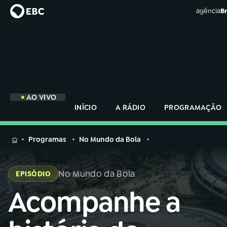
agência
Br
AO VIVO
INÍCIO
A RÁDIO
PROGRAMAÇÃO
MENU
Programas
No Mundo da Bola
Buscar
na
No Mundo da Bola
EPISÓDIO
Rádio
Buscar
Nacional
Acompanhe a
Buscar
na
Rádio
AO VIVO