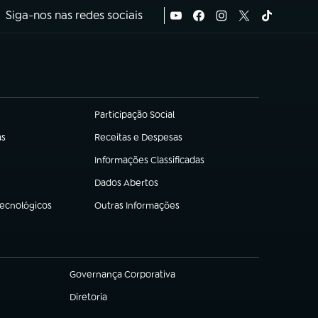
Siga-nos nas redes sociais
Participação Social
(abre em nova aba)
as
Receitas e Despesas
(abre em nova aba)
Informações Classificadas
(abre em nova aba)
Dados Abertos
(abre em nova aba)
Tecnológicos
Outras Informações
(abre em nova aba)
Governança Corporativa
(abre em nova aba)
Diretoria
(abre em nova aba)