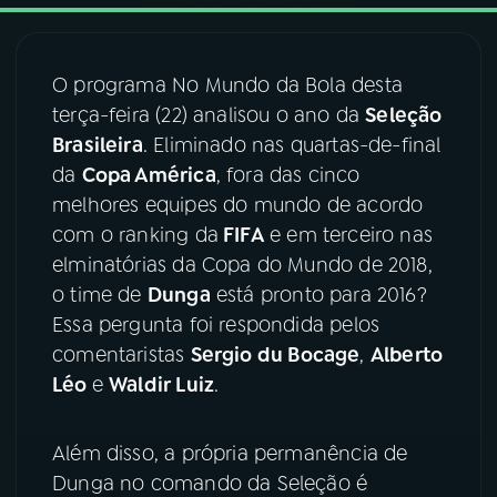
03
PROGRAMAÇÃO
O programa No Mundo da Bola desta
terça-feira (22) analisou o ano da
Seleção
04
PROGRAMAS
Brasileira
. Eliminado nas quartas-de-final
da
Copa América
, fora das cinco
05
PODCASTS
melhores equipes do mundo de acordo
com o ranking da
FIFA
e em terceiro nas
elminatórias da Copa do Mundo de 2018,
06
VIDEOCASTS
o time de
Dunga
está pronto para 2016?
Essa pergunta foi respondida pelos
07
ÚLTIMAS
comentaristas
Sergio du Bocage
,
Alberto
Léo
e
Waldir Luiz
.
08
FESTIVAL DE MÚSICA
Além disso, a própria permanência de
Dunga no comando da Seleção é
ACOMPANHE A RÁDIO NACIONAL