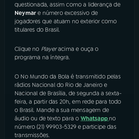
questionada, assim como a liderança de
YouTube
Facebook
Neymar
e número excessivo de
jogadores que atuam no exterior como
Instagram
X
titulares do Brasil.
TikTok
Clique no
Player
acima e ouça o
programa na íntegra.
O No Mundo da Bola é transmitido pelas
rádios Nacional do Rio de Janeiro e
Nacional de Brasília, de segunda a sexta-
feira, a partir das 20h, em rede para todo
o Brasil. Mande a sua mensagem de
áudio ou de texto para o
Whatsapp
no
número (21) 99903-5329 e participe das
transmissões.