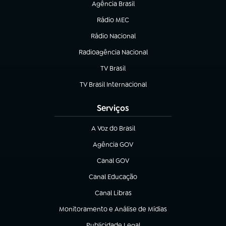
Agência Brasil
(abre em nova aba)
Rádio MEC
(abre em nova aba)
Rádio Nacional
Radioagência Nacional
(abre em nova aba)
TV Brasil
(abre em nova aba)
TV Brasil Internacional
(abre em nova aba)
Serviços
A Voz do Brasil
(abre em nova aba)
Agência GOV
(abre em nova aba)
Canal GOV
(abre em nova aba)
Canal Educação
(abre em nova aba)
Canal Libras
(abre em nova aba)
Monitoramento e Análise de Mídias
(abre em nova aba)
Publicidade Legal