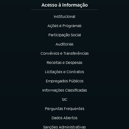
Acesso à Informação
Institucional
(abre em nova aba)
Ações e Programas
(abre em nova aba)
Participação Social
(abre em nova aba)
Auditorias
(abre em nova aba)
Convênios e Transferências
(abre em nova aba)
Receitas e Despesas
(abre em nova aba)
Licitações e Contratos
(abre em nova aba)
Empregados Públicos
(abre em nova aba)
Informações Classificadas
(abre em nova aba)
SIC
(abre em nova aba)
Perguntas Frequentes
(abre em nova aba)
Dados Abertos
(abre em nova aba)
Sanções Administrativas
(abre em nova aba)