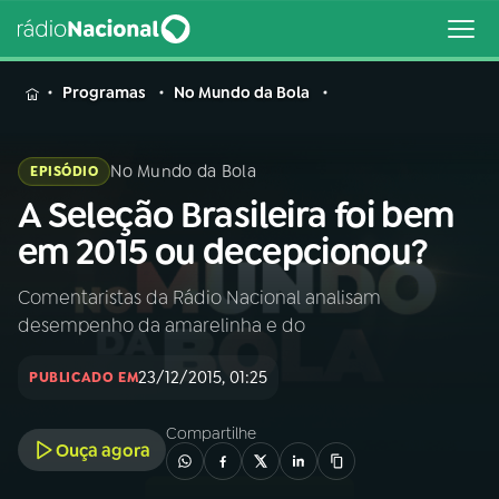
MENU
Programas
No Mundo da Bola
No Mundo da Bola
EPISÓDIO
A Seleção Brasileira foi bem
Buscar
na
em 2015 ou decepcionou?
Rádio
Buscar
Nacional
Comentaristas da Rádio Nacional analisam
desempenho da amarelinha e do
AO VIVO
23/12/2015, 01:25
PUBLICADO EM
01
INÍCIO
Compartilhe
Ouça agora
02
A RÁDIO