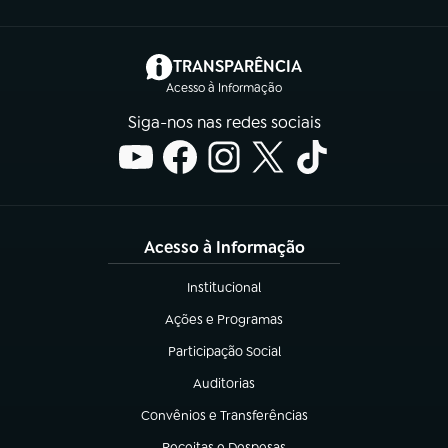
(abre em nova aba)
TRANSPARÊNCIA
Acesso à Informação
Siga-nos nas redes sociais
Acesso à Informação
Institucional
(abre em nova aba)
Ações e Programas
(abre em nova aba)
Participação Social
(abre em nova aba)
Auditorias
(abre em nova aba)
Convênios e Transferências
(abre em nova aba)
Receitas e Despesas