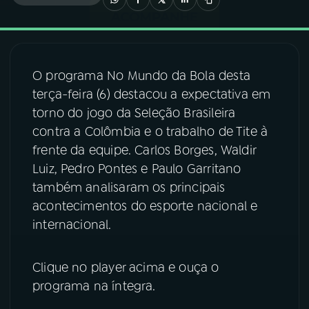
03
PROGRAMAÇÃO
O programa No Mundo da Bola desta
04
PROGRAMAS
terça-feira (6) destacou a expectativa em
torno do jogo da Seleção Brasileira
05
PODCASTS
contra a Colômbia e o trabalho de Tite à
frente da equipe. Carlos Borges, Waldir
Luiz, Pedro Pontes e Paulo Garritano
06
VIDEOCASTS
também analisaram os principais
acontecimentos do esporte nacional e
07
ÚLTIMAS
internacional.
08
FESTIVAL DE MÚSICA
Clique no player acima e ouça o
programa na íntegra.
ACOMPANHE A RÁDIO NACIONAL