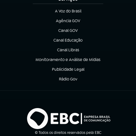
A Voz do Brasil
(abre em nova aba)
Agência GOV
(abre em nova aba)
Canal GOV
(abre em nova aba)
Canal Educação
(abre em nova aba)
Canal Libras
(abre em nova aba)
Monitoramento e Análise de Mídias
(abre em nova aba)
Publicidade Legal
(abre em nova aba)
Rádio Gov
(abre em nova aba)
© Todos os direitos reservados pela EBC