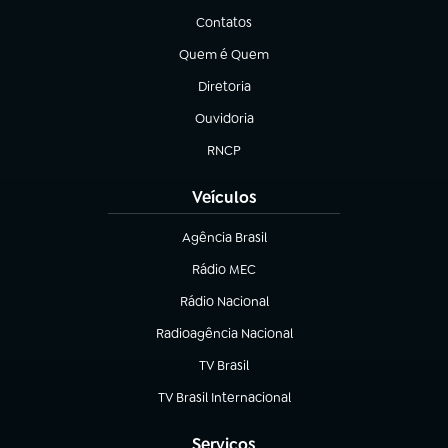
Contatos
(abre em nova aba)
Quem é Quem
(abre em nova aba)
Diretoria
(abre em nova aba)
Ouvidoria
(abre em nova aba)
RNCP
(abre em nova aba)
Veículos
Agência Brasil
(abre em nova aba)
Rádio MEC
(abre em nova aba)
Rádio Nacional
Radioagência Nacional
(abre em nova aba)
TV Brasil
(abre em nova aba)
TV Brasil Internacional
(abre em nova aba)
Serviços