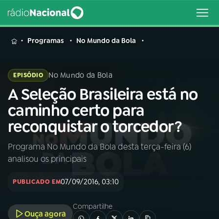
MENU
Programas
No Mundo da Bola
No Mundo da Bola
EPISÓDIO
A Seleção Brasileira está no
Buscar
na
caminho certo para
Rádio
Buscar
reconquistar o torcedor?
Nacional
Programa No Mundo da Bola desta terça-feira (6)
AO VIVO
analisou os principais
01
INÍCIO
07/09/2016, 03:10
PUBLICADO EM
Compartilhe
02
A RÁDIO
Ouça agora