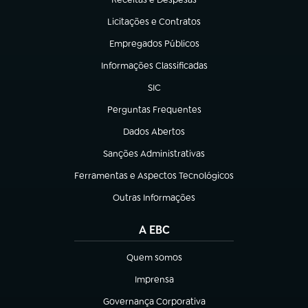
(abre em nova aba)
Licitações e Contratos
(abre em nova aba)
Empregados Públicos
(abre em nova aba)
Informações Classificadas
(abre em nova aba)
SIC
(abre em nova aba)
Perguntas Frequentes
(abre em nova aba)
Dados Abertos
(abre em nova aba)
Sanções Administrativas
(abre em nova aba)
Ferramentas e Aspectos Tecnológicos
(abre em nova aba)
Outras Informações
(abre em nova aba)
A EBC
Quem somos
(abre em nova aba)
Imprensa
(abre em nova aba)
Governança Corporativa
(abre em nova aba)