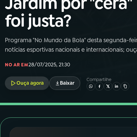
Jardim por "cera"
Nacional
foi justa?
01
INÍCIO
02
A RÁDIO
Programa "No Mundo da Bola" desta segunda-feir
notícias esportivas nacionais e internacionais; ouç
03
PROGRAMAÇÃO
28/07/2025, 21:30
NO AR EM
04
PROGRAMAS
Compartilhe
Ouça agora
Baixar
05
PODCASTS
06
VIDEOCASTS