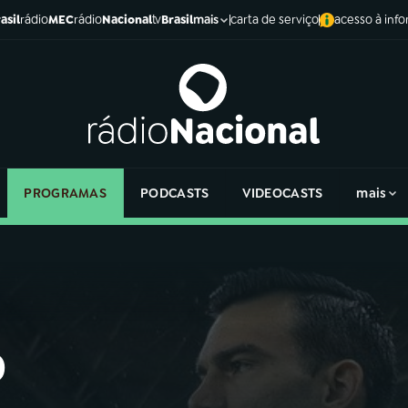
asil
rádio
MEC
rádio
Nacional
tv
Brasil
carta de serviço
acesso à inf
mais
PROGRAMAS
PODCASTS
VIDEOCASTS
mais
o