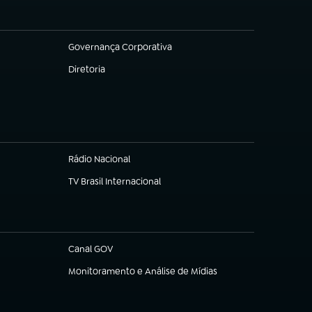
Governança Corporativa
(abre em nova aba)
Diretoria
(abre em nova aba)
Rádio Nacional
TV Brasil Internacional
(abre em nova aba)
Canal GOV
(abre em nova aba)
Monitoramento e Análise de Mídias
(abre em nova aba)