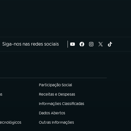
Siga-nos nas redes sociais
Participação Social
(abre em nova aba)
as
Receitas e Despesas
(abre em nova aba)
Informações Classificadas
(abre em nova aba)
Dados Abertos
(abre em nova aba)
Tecnológicos
Outras Informações
(abre em nova aba)