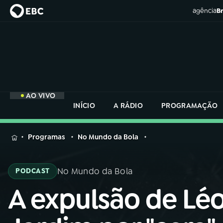
agência
Br
AO VIVO
INÍCIO
A RÁDIO
PROGRAMAÇÃO
MENU
Programas
No Mundo da Bola
Buscar
na
No Mundo da Bola
PODCAST
Rádio
Buscar
Nacional
A expulsão de Lé
Buscar
na
Rádio
AO VIVO