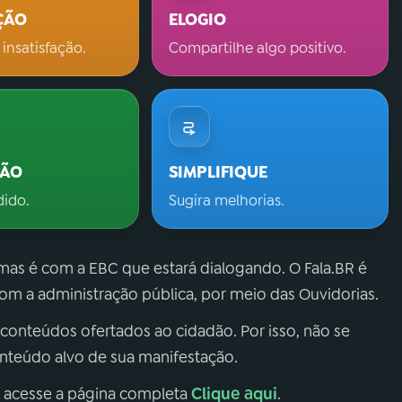
ÇÃO
ELOGIO
 insatisfação.
Compartilhe algo positivo.
ÇÃO
SIMPLIFIQUE
dido.
Sugira melhorias.
 mas é com a EBC que estará dialogando. O Fala.BR é
m a administração pública, por meio das Ouvidorias.
 conteúdos ofertados ao cidadão. Por isso, não se
onteúdo alvo de sua manifestação.
Clique aqui
, acesse a página completa
.