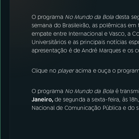
07
ÚLTIMAS
O programa
No Mundo da Bola
desta seg
08
FESTIVAL DE MÚSICA
semana do Brasileirão, as polêmicas em 
empate entre Internacional e Vasco, a C
Universitários e as principais notícias esp
ACOMPANHE A RÁDIO NACIONAL
apresentação é de André Marques e os 
YouTube
Facebook
Clique no
player
acima e ouça o programa
Instagram
X
TikTok
O programa
No Mundo da Bola
é transmi
Janeiro,
de segunda a sexta-feira, às 18
Nacional de Comunicação Pública e do si