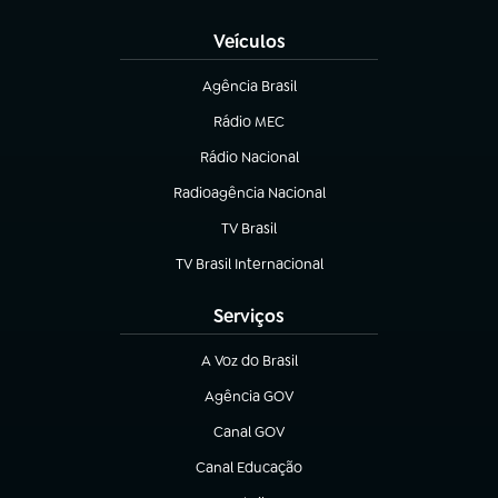
Veículos
Agência Brasil
(abre em nova aba)
Rádio MEC
(abre em nova aba)
Rádio Nacional
Radioagência Nacional
(abre em nova aba)
TV Brasil
(abre em nova aba)
TV Brasil Internacional
(abre em nova aba)
Serviços
A Voz do Brasil
(abre em nova aba)
Agência GOV
(abre em nova aba)
Canal GOV
(abre em nova aba)
Canal Educação
(abre em nova aba)