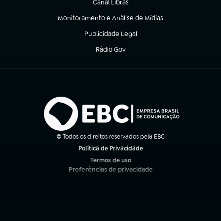
Canal Libras
(abre em nova aba)
Monitoramento e Análise de Mídias
(abre em nova aba)
Publicidade Legal
(abre em nova aba)
Rádio Gov
(abre em nova aba)
© Todos os direitos reservados pela EBC
Política de Privacidade
(abre em nova aba)
Termos de uso
(abre em nova aba)
Preferências de privacidade