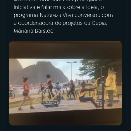
iniciativa e falar mais sobre a ideia, o
YouTube
Facebook
programa Natureza Viva conversou com
a coordenadora de projetos da Cepia,
Instagram
X
Mariana Barsted.
TikTok