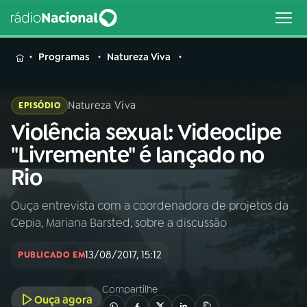
MENU
Programas
Natureza Viva
Natureza Viva
EPISÓDIO
Violência sexual: Videoclipe
Buscar
na
"Livremente" é lançado no
Rádio
Buscar
Rio
Nacional
Ouça entrevista com a coordenadora de projetos da
AO VIVO
Cepia, Mariana Barsted, sobre a discussão
01
INÍCIO
13/08/2017, 15:12
PUBLICADO EM
Compartilhe
02
A RÁDIO
Ouça agora