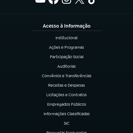
Acesso à Informação
Institucional
(abre em nova aba)
Ações e Programas
(abre em nova aba)
Participação Social
(abre em nova aba)
Auditorias
(abre em nova aba)
Convênios e Transferências
(abre em nova aba)
Receitas e Despesas
(abre em nova aba)
Licitações e Contratos
(abre em nova aba)
Empregados Públicos
(abre em nova aba)
Informações Classificadas
(abre em nova aba)
SIC
(abre em nova aba)
Perguntas Frequentes