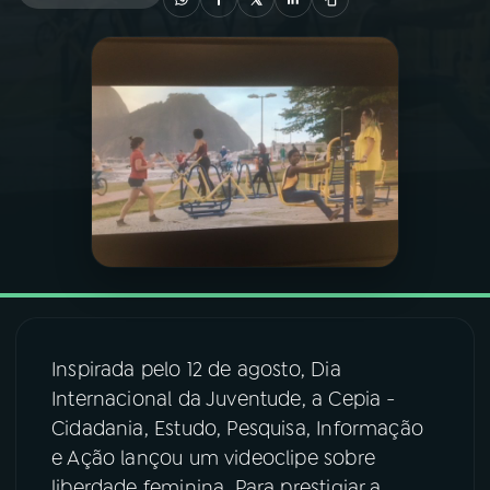
03
PROGRAMAÇÃO
04
PROGRAMAS
05
PODCASTS
06
VIDEOCASTS
07
ÚLTIMAS
Inspirada pelo 12 de agosto, Dia
Internacional da Juventude, a Cepia -
08
FESTIVAL DE MÚSICA
Cidadania, Estudo, Pesquisa, Informação
e Ação lançou um videoclipe sobre
ACOMPANHE A RÁDIO NACIONAL
liberdade feminina. Para prestigiar a