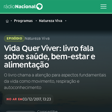
MENU
Programas
Natureza Viva
Natureza Viva
EPISÓDIO
Vida Quer Viver: livro fala
Buscar
na
sobre saúde, bem-estar e
Rádio
Buscar
alimentação
Nacional
O livro chama a atenção para aspectos fundamentais
AO VIVO
da vida como movimento, respiração e
autoconhecimento
01
INÍCIO
03/12/2017, 13:23
NO AR EM
02
A RÁDIO
Compartilhe