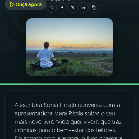
Ouça agora
03
PROGRAMAÇÃO
04
PROGRAMAS
05
PODCASTS
06
VIDEOCASTS
07
ÚLTIMAS
A escritora Sônia Hirsch conversa com a
apresentadora Mara Régia sobre o seu
08
FESTIVAL DE MÚSICA
mais novo livro "Vida quer viver!", que traz
crônicas para o bem-estar dos leitores.
ACOMPANHE A RÁDIO NACIONAL
De acordo com a autora, o livro chama a