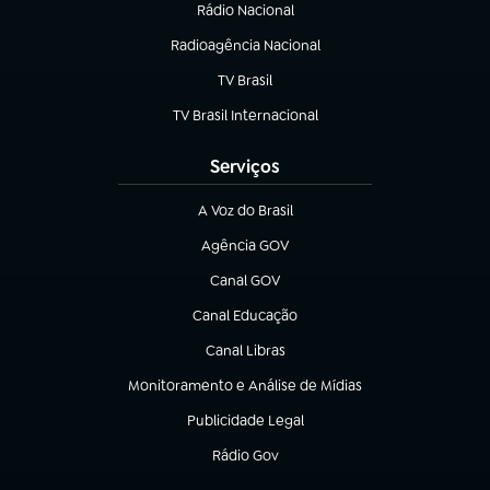
Rádio Nacional
Radioagência Nacional
(abre em nova aba)
TV Brasil
(abre em nova aba)
TV Brasil Internacional
(abre em nova aba)
Serviços
A Voz do Brasil
(abre em nova aba)
Agência GOV
(abre em nova aba)
Canal GOV
(abre em nova aba)
Canal Educação
(abre em nova aba)
Canal Libras
(abre em nova aba)
Monitoramento e Análise de Mídias
(abre em nova aba)
Publicidade Legal
(abre em nova aba)
Rádio Gov
(abre em nova aba)