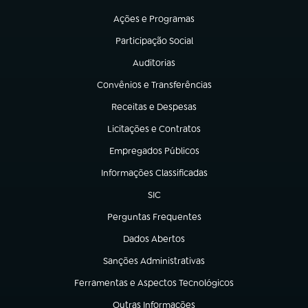
(abre em nova aba)
Ações e Programas
(abre em nova aba)
Participação Social
(abre em nova aba)
Auditorias
(abre em nova aba)
Convênios e Transferências
(abre em nova aba)
Receitas e Despesas
(abre em nova aba)
Licitações e Contratos
(abre em nova aba)
Empregados Públicos
(abre em nova aba)
Informações Classificadas
(abre em nova aba)
SIC
(abre em nova aba)
Perguntas Frequentes
(abre em nova aba)
Dados Abertos
(abre em nova aba)
Sanções Administrativas
(abre em nova aba)
Ferramentas e Aspectos Tecnológicos
(abre em nova aba)
Outras Informações