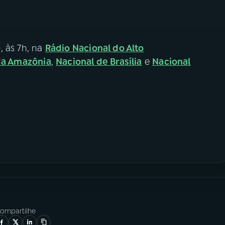
, às 7h, na
Rádio Nacional do Alto
da Amazônia
,
Nacional de Brasília
e
Nacional
ompartilhe