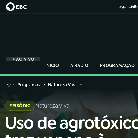
agência
Br
AO VIVO
INÍCIO
A RÁDIO
PROGRAMAÇÃO
MENU
Programas
Natureza Viva
Buscar
na
Natureza Viva
EPISÓDIO
Rádio
Buscar
Nacional
Uso de agrotóxic
Buscar
na
Rádio
AO VIVO