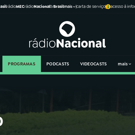
asil
rádio
MEC
rádio
Nacional
tv
Brasil
carta de serviço
acesso à inf
mais
PROGRAMAS
PODCASTS
VIDEOCASTS
mais
o