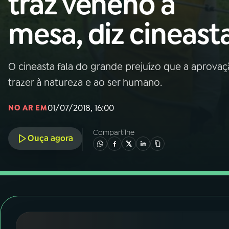
traz veneno à
Nacional
mesa, diz cineast
01
INÍCIO
02
A RÁDIO
O cineasta fala do grande prejuízo que a aprova
trazer à natureza e ao ser humano.
03
PROGRAMAÇÃO
01/07/2018, 16:00
NO AR EM
04
PROGRAMAS
Compartilhe
Ouça agora
05
PODCASTS
06
VIDEOCASTS