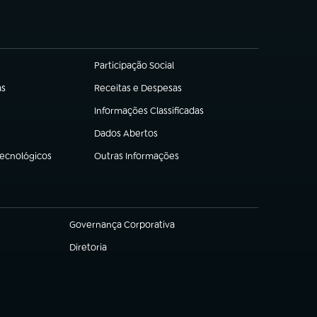
Participação Social
(abre em nova aba)
as
Receitas e Despesas
(abre em nova aba)
Informações Classificadas
(abre em nova aba)
Dados Abertos
(abre em nova aba)
Tecnológicos
Outras Informações
(abre em nova aba)
Governança Corporativa
(abre em nova aba)
Diretoria
(abre em nova aba)