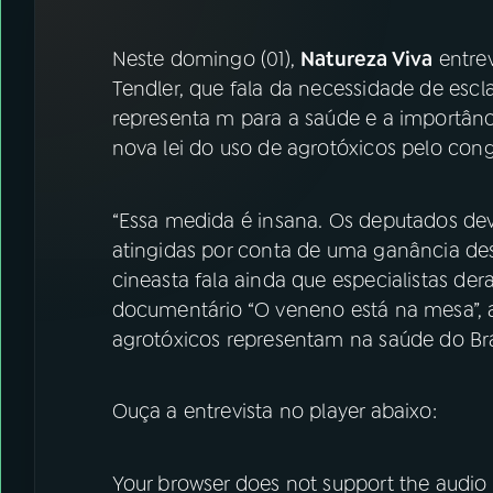
07
ÚLTIMAS
Neste domingo (01),
Natureza Viva
entrev
08
FESTIVAL DE MÚSICA
Tendler, que fala da necessidade de escl
representa m para a saúde e a importân
nova lei do uso de agrotóxicos pelo cong
ACOMPANHE A RÁDIO NACIONAL
YouTube
Facebook
“Essa medida é insana. Os deputados de
atingidas por conta de uma ganância desm
Instagram
X
cineasta fala ainda que especialistas d
TikTok
documentário “O veneno está na mesa”, a
agrotóxicos representam na saúde do Bras
Ouça a entrevista no player abaixo:
Your browser does not support the audio