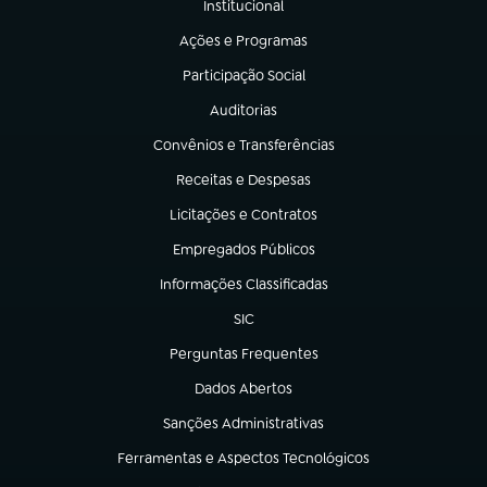
Institucional
(abre em nova aba)
Ações e Programas
(abre em nova aba)
Participação Social
(abre em nova aba)
Auditorias
(abre em nova aba)
Convênios e Transferências
(abre em nova aba)
Receitas e Despesas
(abre em nova aba)
Licitações e Contratos
(abre em nova aba)
Empregados Públicos
(abre em nova aba)
Informações Classificadas
(abre em nova aba)
SIC
(abre em nova aba)
Perguntas Frequentes
(abre em nova aba)
Dados Abertos
(abre em nova aba)
Sanções Administrativas
(abre em nova aba)
Ferramentas e Aspectos Tecnológicos
(abre em nova aba)