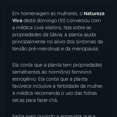
03
PROGRAMAÇÃO
Em homenagem as mulheres, o
Natureza
Viva
deste domingo (10) conversou com
a médica Lívia Martins, fala sobre as
04
PROGRAMAS
propriedades da Sálvia. A planta ajuda
principalmente no alívio dos sintomas da
05
PODCASTS
tensão pré-menstrual e da menopausa.
Ela conta que a planta tem propriedades
06
VIDEOCASTS
semelhantes ao hormônio feminino
estrogênio. Ela conta que a planta
07
ÚLTIMAS
favorece inclusive a fertilidade da mulher.
A médica recomenda o uso das folhas
08
FESTIVAL DE MÚSICA
secas para fazer chá.
ACOMPANHE A RÁDIO NACIONAL
Saiba mais ouvindo a entrevista que a