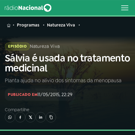
MENU
Programas
Natureza Viva
Natureza Viva
EPISÓDIO
Sálvia é usada no tratamento
Buscar
na
medicinal
Rádio
Buscar
Nacional
Planta ajuda no alívio dos sintomas da menopausa
AO VIVO
11/05/2015, 22:29
PUBLICADO EM
Compartilhe
01
INÍCIO
02
A RÁDIO