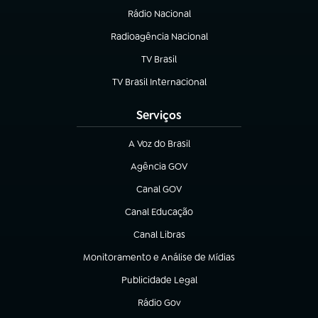
Rádio Nacional
Radioagência Nacional
(abre em nova aba)
TV Brasil
(abre em nova aba)
TV Brasil Internacional
(abre em nova aba)
Serviços
A Voz do Brasil
(abre em nova aba)
Agência GOV
(abre em nova aba)
Canal GOV
(abre em nova aba)
Canal Educação
(abre em nova aba)
Canal Libras
(abre em nova aba)
Monitoramento e Análise de Mídias
(abre em nova aba)
Publicidade Legal
(abre em nova aba)
Rádio Gov
(abre em nova aba)