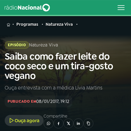
MENU
Programas
Natureza Viva
Natureza Viva
EPISÓDIO
Saiba como fazer leite do
Buscar
na
coco seco e um tira-gosto
Rádio
Buscar
vegano
Nacional
Ouça entrevista com a médica Lívia Martins
AO VIVO
08/01/2017, 19:12
PUBLICADO EM
01
INÍCIO
Compartilhe
Ouça agora
02
A RÁDIO