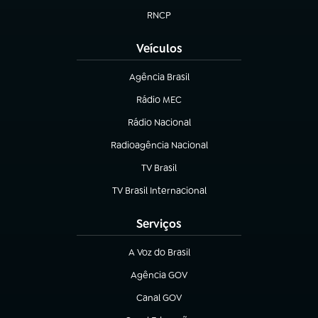
RNCP
(abre em nova aba)
Veículos
Agência Brasil
(abre em nova aba)
Rádio MEC
(abre em nova aba)
Rádio Nacional
Radioagência Nacional
(abre em nova aba)
TV Brasil
(abre em nova aba)
TV Brasil Internacional
(abre em nova aba)
Serviços
A Voz do Brasil
(abre em nova aba)
Agência GOV
(abre em nova aba)
Canal GOV
(abre em nova aba)