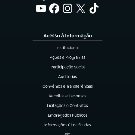
Acesso à Informação
Institucional
(abre em nova aba)
Ações e Programas
(abre em nova aba)
Participação Social
(abre em nova aba)
Auditorias
(abre em nova aba)
Convênios e Transferências
(abre em nova aba)
Receitas e Despesas
(abre em nova aba)
Licitações e Contratos
(abre em nova aba)
Empregados Públicos
(abre em nova aba)
Informações Classificadas
(abre em nova aba)
SIC