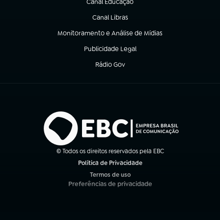
Canal Educação
(abre em nova aba)
Canal Libras
(abre em nova aba)
Monitoramento e Análise de Mídias
(abre em nova aba)
Publicidade Legal
(abre em nova aba)
Rádio Gov
(abre em nova aba)
© Todos os direitos reservados pela EBC
Política de Privacidade
(abre em nova aba)
Termos de uso
(abre em nova aba)
Preferências de privacidade