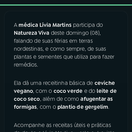
03
PROGRAMAÇÃO
A
médica Lívia Martins
participa do
Natureza Viva
deste domingo (08),
04
PROGRAMAS
falando de suas férias em terras
nordestinas, e como sempre, de suas
05
PODCASTS
plantas e sementes que utiliza para fazer
remédios.
06
VIDEOCASTS
Ela dá uma receitinha básica de
ceviche
vegano
, com o
coco verde
e do
leite de
07
ÚLTIMAS
coco seco
, além de como
afugentar as
formigas
, com o
plantio de gergelim
.
08
FESTIVAL DE MÚSICA
Acompanhe as receitas úteis e práticas
ACOMPANHE A RÁDIO NACIONAL