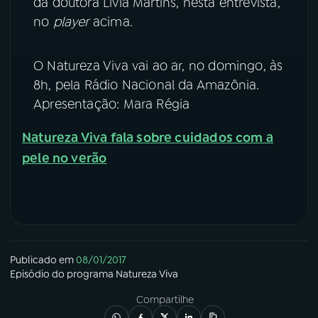
da doutora Lívia Martins, nesta entrevista,
no
player
acima.
YouTube
Facebook
Instagram
X
O Natureza Viva vai ao ar, no domingo, às
8h, pela Rádio Nacional da Amazônia.
TikTok
Apresentação: Mara Régia
Natureza Viva fala sobre cuidados com a
pele no verão
Publicado em
08/01/2017
Episódio
do programa
Natureza Viva
Compartilhe