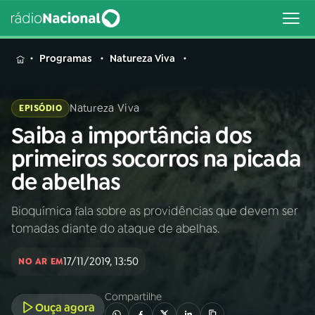
MENU
Programas
Natureza Viva
Natureza Viva
EPISÓDIO
Saiba a importância dos
Buscar
na
primeiros socorros na picada
Rádio
Buscar
de abelhas
Nacional
Bioquímica fala sobre as providências que devem ser
AO VIVO
tomadas diante do ataque de abelhas.
01
INÍCIO
17/11/2019, 13:50
NO AR EM
Compartilhe
02
A RÁDIO
Ouça agora