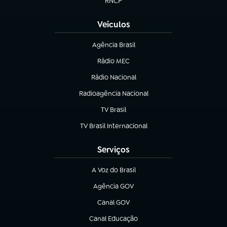
RNCP
(abre em nova aba)
Veículos
Agência Brasil
(abre em nova aba)
Rádio MEC
(abre em nova aba)
Rádio Nacional
Radioagência Nacional
(abre em nova aba)
TV Brasil
(abre em nova aba)
TV Brasil Internacional
(abre em nova aba)
Serviços
A Voz do Brasil
(abre em nova aba)
Agência GOV
(abre em nova aba)
Canal GOV
(abre em nova aba)
Canal Educação
(abre em nova aba)