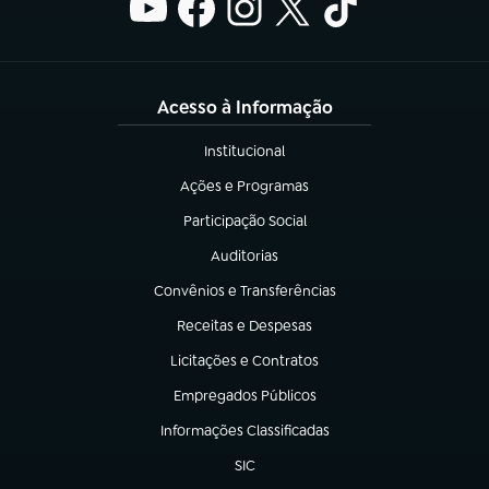
Acesso à Informação
Institucional
(abre em nova aba)
Ações e Programas
(abre em nova aba)
Participação Social
(abre em nova aba)
Auditorias
(abre em nova aba)
Convênios e Transferências
(abre em nova aba)
Receitas e Despesas
(abre em nova aba)
Licitações e Contratos
(abre em nova aba)
Empregados Públicos
(abre em nova aba)
Informações Classificadas
(abre em nova aba)
SIC
(abre em nova aba)