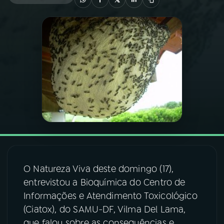
03
PROGRAMAÇÃO
04
PROGRAMAS
05
PODCASTS
06
VIDEOCASTS
07
ÚLTIMAS
O Natureza Viva deste domingo (17),
entrevistou a Bioquímica do Centro de
08
FESTIVAL DE MÚSICA
Informações e Atendimento Toxicológico
(Ciatox), do SAMU-DF, Vilma Del Lama,
ACOMPANHE A RÁDIO NACIONAL
que falou sobre as consequências e