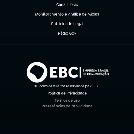
Canal Libras
(abre em nova aba)
Monitoramento e Análise de Mídias
(abre em nova aba)
Publicidade Legal
(abre em nova aba)
Rádio Gov
(abre em nova aba)
© Todos os direitos reservados pela EBC
Política de Privacidade
(abre em nova aba)
Termos de uso
(abre em nova aba)
Preferências de privacidade