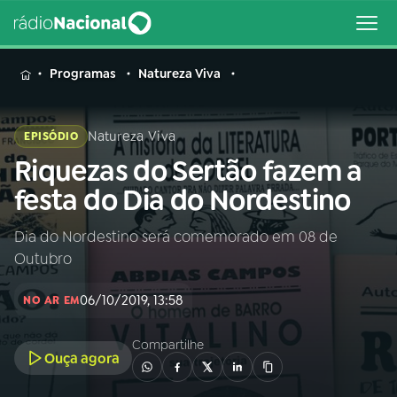
MENU
Programas
Natureza Viva
Natureza Viva
EPISÓDIO
Riquezas do Sertão fazem a
Buscar
na
festa do Dia do Nordestino
Rádio
Buscar
Nacional
Dia do Nordestino será comemorado em 08 de
Outubro
AO VIVO
06/10/2019, 13:58
NO AR EM
01
INÍCIO
Compartilhe
Ouça agora
02
A RÁDIO