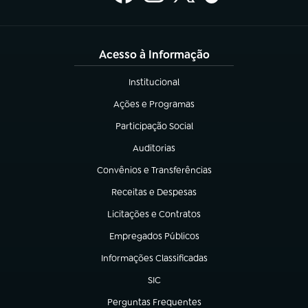
Acesso à Informação
Institucional
(abre em nova aba)
Ações e Programas
(abre em nova aba)
Participação Social
(abre em nova aba)
Auditorias
(abre em nova aba)
Convênios e Transferências
(abre em nova aba)
Receitas e Despesas
(abre em nova aba)
Licitações e Contratos
(abre em nova aba)
Empregados Públicos
(abre em nova aba)
Informações Classificadas
(abre em nova aba)
SIC
(abre em nova aba)
Perguntas Frequentes
(abre em nova aba)