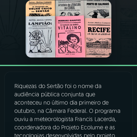
03
PROGRAMAÇÃO
04
PROGRAMAS
05
PODCASTS
06
VIDEOCASTS
Riquezas do Sertão foi o nome da
audiência pública conjunta que
07
ÚLTIMAS
aconteceu no último dia primeiro de
outubro, na Câmara Federal. O programa
08
FESTIVAL DE MÚSICA
ouviu a meteorologista Francis Lacerda,
coordenadora do Projeto Ecolume e as
tecnologias desenvolvidas pelo projeto
ACOMPANHE A RÁDIO NACIONAL