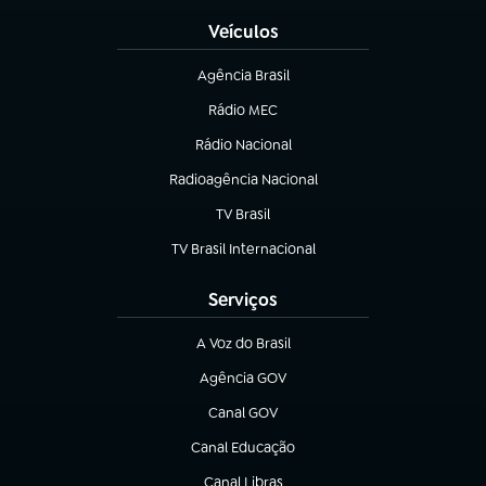
Veículos
Agência Brasil
(abre em nova aba)
Rádio MEC
(abre em nova aba)
Rádio Nacional
Radioagência Nacional
(abre em nova aba)
TV Brasil
(abre em nova aba)
TV Brasil Internacional
(abre em nova aba)
Serviços
A Voz do Brasil
(abre em nova aba)
Agência GOV
(abre em nova aba)
Canal GOV
(abre em nova aba)
Canal Educação
(abre em nova aba)
Canal Libras