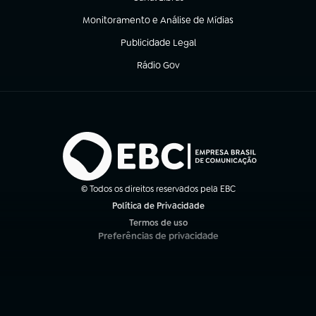
(abre em nova aba)
Monitoramento e Análise de Mídias
(abre em nova aba)
Publicidade Legal
(abre em nova aba)
Rádio Gov
(abre em nova aba)
© Todos os direitos reservados pela EBC
Política de Privacidade
(abre em nova aba)
Termos de uso
(abre em nova aba)
Preferências de privacidade