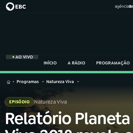
agência
Br
AO VIVO
INÍCIO
A RÁDIO
PROGRAMAÇÃO
MENU
Programas
Natureza Viva
Buscar
na
Natureza Viva
EPISÓDIO
Rádio
Buscar
Nacional
Relatório Planeta
Buscar
na
Rádio
AO VIVO