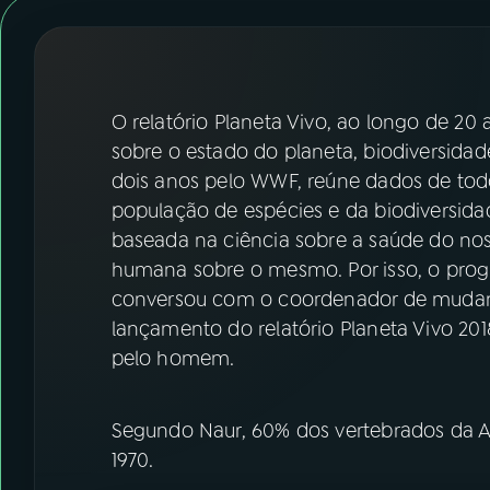
07
ÚLTIMAS
08
FESTIVAL DE MÚSICA
O relatório Planeta Vivo, ao longo de 20
ACOMPANHE A RÁDIO NACIONAL
sobre o estado do planeta, biodiversidad
dois anos pelo WWF, reúne dados de tod
YouTube
Facebook
população de espécies e da biodiversidad
baseada na ciência sobre a saúde do no
Instagram
X
humana sobre o mesmo. Por isso, o prog
conversou com o coordenador de mudanç
TikTok
lançamento do relatório Planeta Vivo 2
pelo homem.
Segundo Naur, 60% dos vertebrados da 
1970.