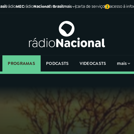
asil
rádio
MEC
rádio
Nacional
tv
Brasil
carta de serviço
acesso à inf
mais
PROGRAMAS
PODCASTS
VIDEOCASTS
mais