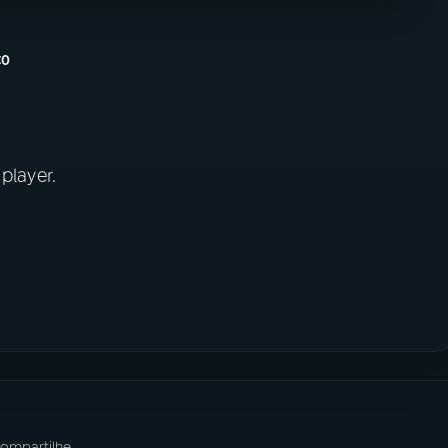
C0
 player.
ompartilhe