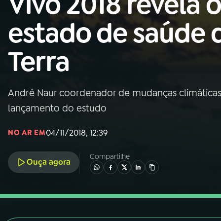
Vivo 2018 revela 
Nacional
estado de saúde 
01
INÍCIO
Terra
02
A RÁDIO
André Naur coordenador de mudanças climáticas 
03
PROGRAMAÇÃO
lançamento do estudo
04
PROGRAMAS
04/11/2018, 12:39
NO AR EM
Compartilhe
05
PODCASTS
Ouça agora
06
VIDEOCASTS