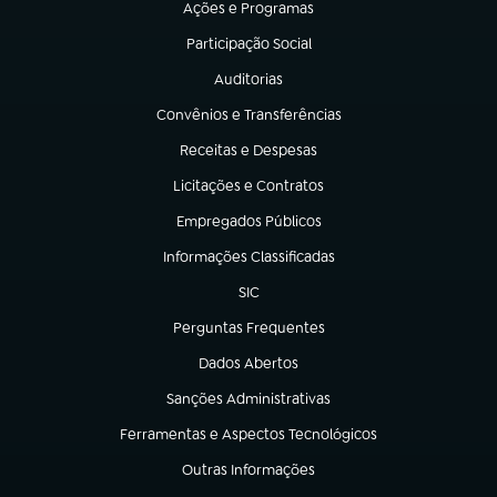
Ações e Programas
(abre em nova aba)
Participação Social
(abre em nova aba)
Auditorias
(abre em nova aba)
Convênios e Transferências
(abre em nova aba)
Receitas e Despesas
(abre em nova aba)
Licitações e Contratos
(abre em nova aba)
Empregados Públicos
(abre em nova aba)
Informações Classificadas
(abre em nova aba)
SIC
(abre em nova aba)
Perguntas Frequentes
(abre em nova aba)
Dados Abertos
(abre em nova aba)
Sanções Administrativas
(abre em nova aba)
Ferramentas e Aspectos Tecnológicos
(abre em nova aba)
Outras Informações
(abre em nova aba)