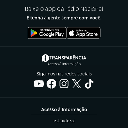
Baixe o app da rádio Nacional
E tenha a gente sempre com você.
(abre em nova aba)
TRANSPARÊNCIA
Acesso à Informação
Siga-nos nas redes sociais
Acesso à Informação
Institucional
(abre em nova aba)