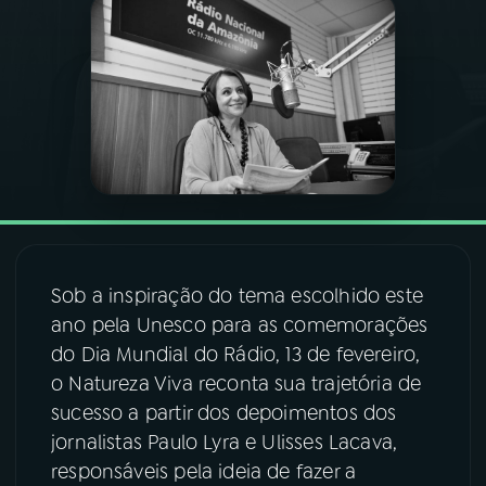
03
PROGRAMAÇÃO
04
PROGRAMAS
05
PODCASTS
06
VIDEOCASTS
Sob a inspiração do tema escolhido este
ano pela Unesco para as comemorações
07
ÚLTIMAS
do Dia Mundial do Rádio, 13 de fevereiro,
o Natureza Viva reconta sua trajetória de
08
FESTIVAL DE MÚSICA
sucesso a partir dos depoimentos dos
jornalistas Paulo Lyra e Ulisses Lacava,
responsáveis pela ideia de fazer a
ACOMPANHE A RÁDIO NACIONAL