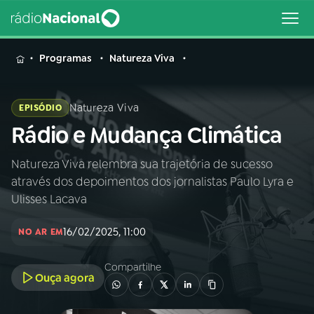
MENU
Programas
Natureza Viva
Natureza Viva
EPISÓDIO
Rádio e Mudança Climática
Buscar
na
Rádio
Natureza Viva relembra sua trajetória de sucesso
Buscar
Nacional
através dos depoimentos dos jornalistas Paulo Lyra e
Ulisses Lacava
AO VIVO
16/02/2025, 11:00
NO AR EM
01
INÍCIO
Compartilhe
Ouça agora
02
A RÁDIO