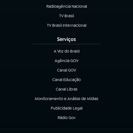
Radioagência Nacional
(abre em nova aba)
TV Brasil
(abre em nova aba)
TV Brasil Internacional
(abre em nova aba)
Serviços
A Voz do Brasil
(abre em nova aba)
Agência GOV
(abre em nova aba)
Canal GOV
(abre em nova aba)
Canal Educação
(abre em nova aba)
Canal Libras
(abre em nova aba)
Monitoramento e Análise de Mídias
(abre em nova aba)
Publicidade Legal
(abre em nova aba)
Rádio Gov
(abre em nova aba)