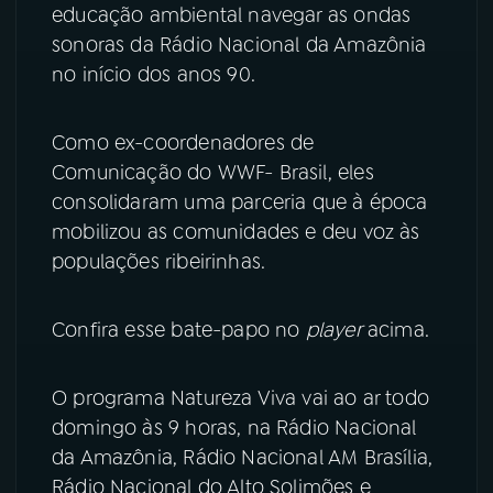
educação ambiental navegar as ondas
YouTube
Facebook
sonoras da Rádio Nacional da Amazônia
no início dos anos 90.
Instagram
X
Como ex-coordenadores de
TikTok
Comunicação do WWF- Brasil, eles
consolidaram uma parceria que à época
mobilizou as comunidades e deu voz às
populações ribeirinhas.
Confira esse bate-papo no
player
acima.
O programa Natureza Viva vai ao ar todo
domingo às 9 horas, na Rádio Nacional
da Amazônia, Rádio Nacional AM Brasília,
Rádio Nacional do Alto Solimões e