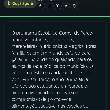
Ouça agora
03
PROGRAMAÇÃO
04
PROGRAMAS
O programa Escola de Comer de Paraty
reúne voluntários, professores,
05
PODCASTS
merendeiras, nutricionistas e agricultores
familiares em um grande esforço para
garantir merenda de qualidade para os
06
VIDEOCASTS
alunos da rede pública do município. O
programa está em andamento desde
07
ÚLTIMAS
2015. Em seu terceiro ano, a iniciativa
oferece aos estudantes um cardápio
ainda mais variado e renova seu
08
FESTIVAL DE MÚSICA
compromisso de promover a
alimentação saudável nas escolas do
ACOMPANHE A RÁDIO NACIONAL