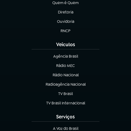
Quem é Quem
(abre em nova aba)
Diretoria
(abre em nova aba)
Ouvidoria
(abre em nova aba)
RNCP
(abre em nova aba)
Veículos
Agência Brasil
(abre em nova aba)
Rádio MEC
(abre em nova aba)
Rádio Nacional
Radioagência Nacional
(abre em nova aba)
TV Brasil
(abre em nova aba)
TV Brasil Internacional
(abre em nova aba)
Serviços
A Voz do Brasil
(abre em nova aba)