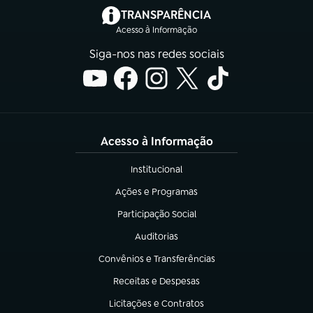
(abre em nova aba)
TRANSPARÊNCIA
Acesso à Informação
Siga-nos nas redes sociais
Acesso à Informação
Institucional
(abre em nova aba)
Ações e Programas
(abre em nova aba)
Participação Social
(abre em nova aba)
Auditorias
(abre em nova aba)
Convênios e Transferências
(abre em nova aba)
Receitas e Despesas
(abre em nova aba)
Licitações e Contratos
(abre em nova aba)