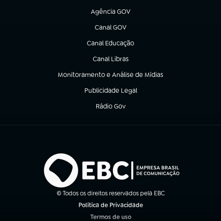
Agência GOV
(abre em nova aba)
Canal GOV
(abre em nova aba)
Canal Educação
(abre em nova aba)
Canal Libras
(abre em nova aba)
Monitoramento e Análise de Mídias
(abre em nova aba)
Publicidade Legal
(abre em nova aba)
Rádio Gov
(abre em nova aba)
© Todos os direitos reservados pela EBC
Política de Privacidade
(abre em nova aba)
Termos de uso