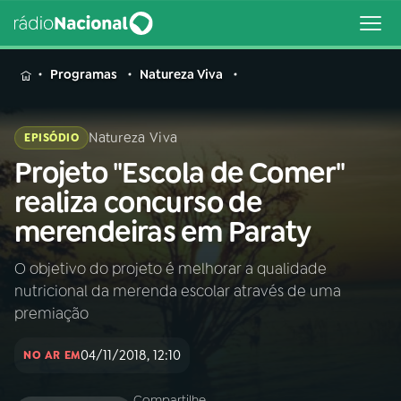
MENU
Programas
Natureza Viva
Natureza Viva
EPISÓDIO
Projeto "Escola de Comer"
Buscar
na
realiza concurso de
Rádio
Buscar
merendeiras em Paraty
Nacional
O objetivo do projeto é melhorar a qualidade
AO VIVO
nutricional da merenda escolar através de uma
premiação
01
INÍCIO
04/11/2018, 12:10
NO AR EM
02
A RÁDIO
Compartilhe