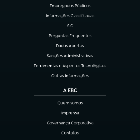
Empregados Públicos
(abre em nova aba)
Informações Classificadas
(abre em nova aba)
SIC
(abre em nova aba)
Perguntas Frequentes
(abre em nova aba)
Dados Abertos
(abre em nova aba)
Sanções Administrativas
(abre em nova aba)
Ferramentas e Aspectos Tecnológicos
(abre em nova aba)
Outras Informações
(abre em nova aba)
A EBC
Quem somos
(abre em nova aba)
Imprensa
(abre em nova aba)
Governança Corporativa
(abre em nova aba)
Contatos
(abre em nova aba)