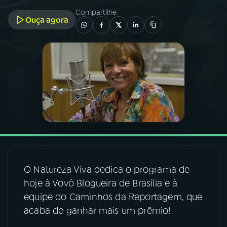
Compartilhe
Ouça agora
03
PROGRAMAÇÃO
04
PROGRAMAS
05
PODCASTS
06
VIDEOCASTS
07
ÚLTIMAS
O Natureza Viva dedica o programa de
hoje à Vovó Blogueira de Brasília e à
08
FESTIVAL DE MÚSICA
equipe do Caminhos da Reportagem, que
acaba de ganhar mais um prêmio!
ACOMPANHE A RÁDIO NACIONAL