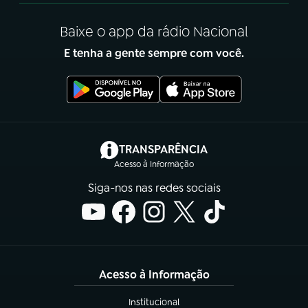
Baixe o app da rádio Nacional
E tenha a gente sempre com você.
(abre em nova aba)
TRANSPARÊNCIA
Acesso à Informação
Siga-nos nas redes sociais
Acesso à Informação
Institucional
(abre em nova aba)