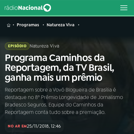
MENU
Programas
Natureza Viva
Natureza Viva
EPISÓDIO
Programa Caminhos da
Buscar
na
Reportagem, da TV Brasil,
Rádio
Buscar
ganha mais um prêmio
Nacional
Reportagem sobre a Vovó Blogueira de Brasília é
AO VIVO
destaque no 8º Prêmio Longevidade de Jornalismo
Bradesco Seguros. Equipe do Caminhos da
01
INÍCIO
Reportagem conta tudo sobre a premiação.
25/11/2018, 12:46
NO AR EM
02
A RÁDIO