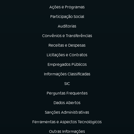
Ações e Programas
(abre em nova aba)
Participação Social
(abre em nova aba)
Auditorias
(abre em nova aba)
Convênios e Transferências
(abre em nova aba)
Receitas e Despesas
(abre em nova aba)
Licitações e Contratos
(abre em nova aba)
Empregados Públicos
(abre em nova aba)
Informações Classificadas
(abre em nova aba)
SIC
(abre em nova aba)
Perguntas Frequentes
(abre em nova aba)
Dados Abertos
(abre em nova aba)
Sanções Administrativas
(abre em nova aba)
Ferramentas e Aspectos Tecnológicos
(abre em nova aba)
Outras Informações
(abre em nova aba)