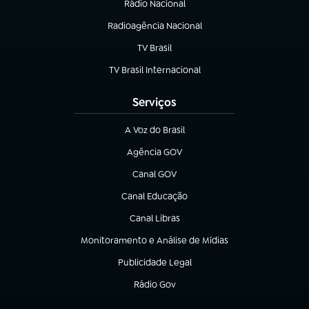
Rádio Nacional
Radioagência Nacional
(abre em nova aba)
TV Brasil
(abre em nova aba)
TV Brasil Internacional
(abre em nova aba)
Serviços
A Voz do Brasil
(abre em nova aba)
Agência GOV
(abre em nova aba)
Canal GOV
(abre em nova aba)
Canal Educação
(abre em nova aba)
Canal Libras
(abre em nova aba)
Monitoramento e Análise de Mídias
(abre em nova aba)
Publicidade Legal
(abre em nova aba)
Rádio Gov
(abre em nova aba)