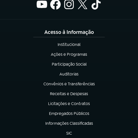
Acesso à Informação
Institucional
(abre em nova aba)
Ações e Programas
(abre em nova aba)
Participação Social
(abre em nova aba)
Auditorias
(abre em nova aba)
Convênios e Transferências
(abre em nova aba)
Receitas e Despesas
(abre em nova aba)
Licitações e Contratos
(abre em nova aba)
Empregados Públicos
(abre em nova aba)
Informações Classificadas
(abre em nova aba)
SIC
(abre em nova aba)