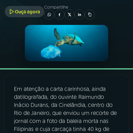
Compartilhe
Ouça agora
03
PROGRAMAÇÃO
04
PROGRAMAS
05
PODCASTS
06
VIDEOCASTS
Em atenção a carta carinhosa, ainda
07
ÚLTIMAS
datilografada, do ouvinte Raimundo
Inácio Durans, da Cinelândia, centro do
Rio de Janeiro, que enviou um recorte de
08
FESTIVAL DE MÚSICA
jornal com a foto da baleia morta nas
Filipinas e cuja carcaça tinha 40 kg de
ACOMPANHE A RÁDIO NACIONAL