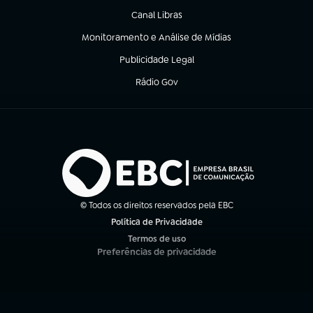
Canal Libras
(abre em nova aba)
Monitoramento e Análise de Mídias
(abre em nova aba)
Publicidade Legal
(abre em nova aba)
Rádio Gov
(abre em nova aba)
© Todos os direitos reservados pela EBC
Política de Privacidade
(abre em nova aba)
Termos de uso
(abre em nova aba)
Preferências de privacidade