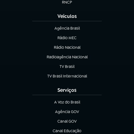
RNCP
(abre em nova aba)
Veículos
Agência Brasil
(abre em nova aba)
Rádio MEC
(abre em nova aba)
Rádio Nacional
Radioagência Nacional
(abre em nova aba)
TV Brasil
(abre em nova aba)
TV Brasil Internacional
(abre em nova aba)
Serviços
A Voz do Brasil
(abre em nova aba)
Agência GOV
(abre em nova aba)
Canal GOV
(abre em nova aba)
Canal Educação
(abre em nova aba)