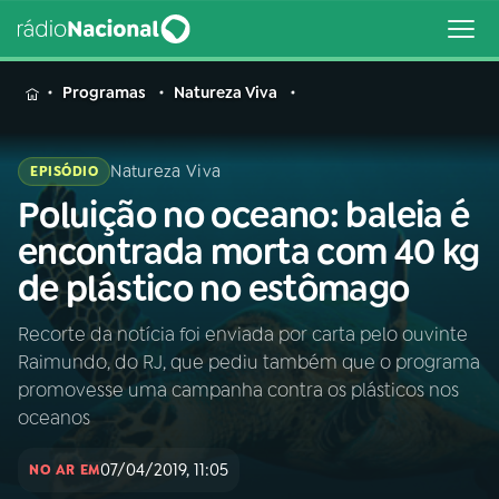
MENU
Programas
Natureza Viva
Natureza Viva
EPISÓDIO
Poluição no oceano: baleia é
Buscar
na
encontrada morta com 40 kg
Rádio
Buscar
de plástico no estômago
Nacional
Recorte da notícia foi enviada por carta pelo ouvinte
AO VIVO
Raimundo, do RJ, que pediu também que o programa
promovesse uma campanha contra os plásticos nos
01
INÍCIO
oceanos
07/04/2019, 11:05
NO AR EM
02
A RÁDIO