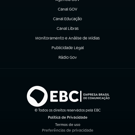
(abre em nova aba)
Canal GOV
(abre em nova aba)
Canal Educação
(abre em nova aba)
Canal Libras
(abre em nova aba)
Monitoramento e Análise de Mídias
(abre em nova aba)
Publicidade Legal
(abre em nova aba)
Rádio Gov
(abre em nova aba)
© Todos os direitos reservados pela EBC
Política de Privacidade
(abre em nova aba)
Termos de uso
(abre em nova aba)
Preferências de privacidade