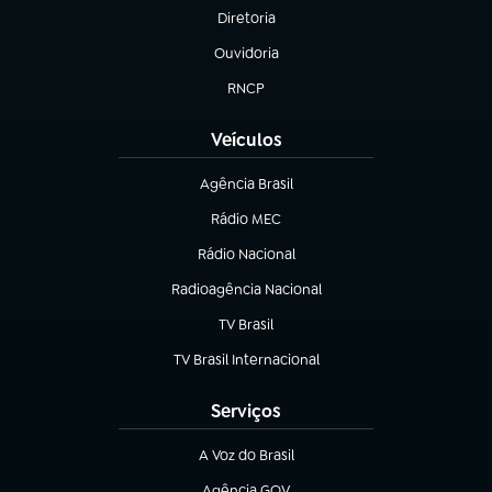
Diretoria
(abre em nova aba)
Ouvidoria
(abre em nova aba)
RNCP
(abre em nova aba)
Veículos
Agência Brasil
(abre em nova aba)
Rádio MEC
(abre em nova aba)
Rádio Nacional
Radioagência Nacional
(abre em nova aba)
TV Brasil
(abre em nova aba)
TV Brasil Internacional
(abre em nova aba)
Serviços
A Voz do Brasil
(abre em nova aba)
Agência GOV