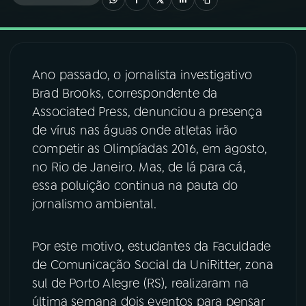
03
PROGRAMAÇÃO
Ano passado, o jornalista investigativo
04
PROGRAMAS
Brad Brooks, correspondente da
Associated Press, denunciou a presença
05
PODCASTS
de vírus nas águas onde atletas irão
competir as Olimpíadas 2016, em agosto,
no Rio de Janeiro. Mas, de lá para cá,
06
VIDEOCASTS
essa poluição continua na pauta do
jornalismo ambiental.
07
ÚLTIMAS
Por este motivo, estudantes da Faculdade
08
FESTIVAL DE MÚSICA
de Comunicação Social da UniRitter, zona
sul de Porto Alegre (RS), realizaram na
última semana dois eventos para pensar
ACOMPANHE A RÁDIO NACIONAL