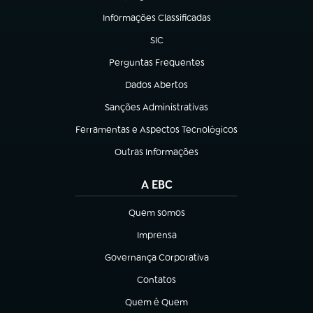
Informações Classificadas
(abre em nova aba)
SIC
(abre em nova aba)
Perguntas Frequentes
(abre em nova aba)
Dados Abertos
(abre em nova aba)
Sanções Administrativas
(abre em nova aba)
Ferramentas e Aspectos Tecnológicos
(abre em nova aba)
Outras Informações
(abre em nova aba)
A EBC
Quem somos
(abre em nova aba)
Imprensa
(abre em nova aba)
Governança Corporativa
(abre em nova aba)
Contatos
(abre em nova aba)
Quem é Quem
(abre em nova aba)