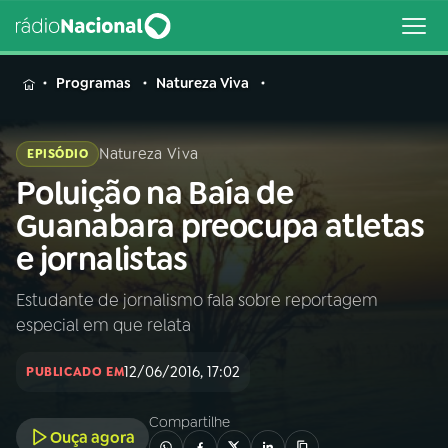
MENU
Programas
Natureza Viva
Natureza Viva
EPISÓDIO
Poluição na Baía de
Buscar
na
Guanabara preocupa atletas
Rádio
Buscar
e jornalistas
Nacional
Estudante de jornalismo fala sobre reportagem
AO VIVO
especial em que relata
01
INÍCIO
12/06/2016, 17:02
PUBLICADO EM
Compartilhe
02
A RÁDIO
Ouça agora