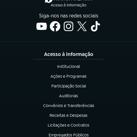
Acesso à Informação
Siga-nos nas redes sociais
Acesso à Informação
Institucional
(abre em nova aba)
Ações e Programas
(abre em nova aba)
Participação Social
(abre em nova aba)
Auditorias
(abre em nova aba)
Convênios e Transferências
(abre em nova aba)
Receitas e Despesas
(abre em nova aba)
Licitações e Contratos
(abre em nova aba)
Empregados Públicos
(abre em nova aba)