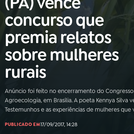
(PA) vence
Nacional
concurso que
01
INÍCIO
premia relatos
02
A RÁDIO
sobre mulheres
03
PROGRAMAÇÃO
rurais
04
PROGRAMAS
Anúncio foi feito no encerramento do Congresso 
05
PODCASTS
Agroecologia, em Brasília. A poeta Kennya Silva v
Testemunhos e as experiências de mulheres que vi
06
VIDEOCASTS
17/09/2017, 14:28
PUBLICADO EM