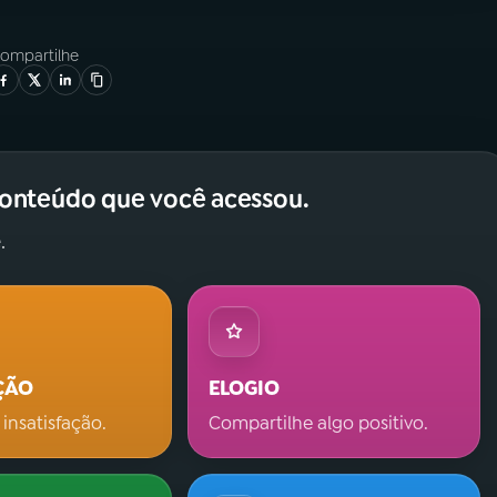
ompartilhe
conteúdo que você acessou.
.
ÇÃO
ELOGIO
 insatisfação.
Compartilhe algo positivo.