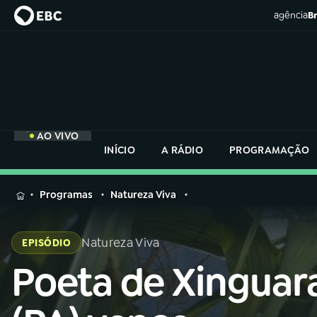
agência
Br
AO VIVO
INÍCIO
A RÁDIO
PROGRAMAÇÃO
MENU
Programas
Natureza Viva
Buscar
na
Natureza Viva
EPISÓDIO
Rádio
Buscar
Nacional
Poeta de Xinguar
Buscar
na
Rádio
AO VIVO