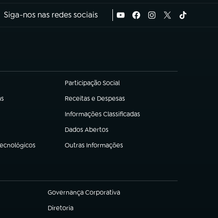
Siga-nos nas redes sociais
Participação Social
(abre em nova aba)
as
Receitas e Despesas
(abre em nova aba)
Informações Classificadas
(abre em nova aba)
Dados Abertos
(abre em nova aba)
Tecnológicos
Outras Informações
(abre em nova aba)
Governança Corporativa
(abre em nova aba)
Diretoria
(abre em nova aba)