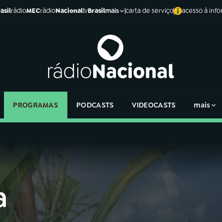
asil
rádio
MEC
rádio
Nacional
tv
Brasil
carta de serviço
acesso à inf
mais
PROGRAMAS
PODCASTS
VIDEOCASTS
mais
a