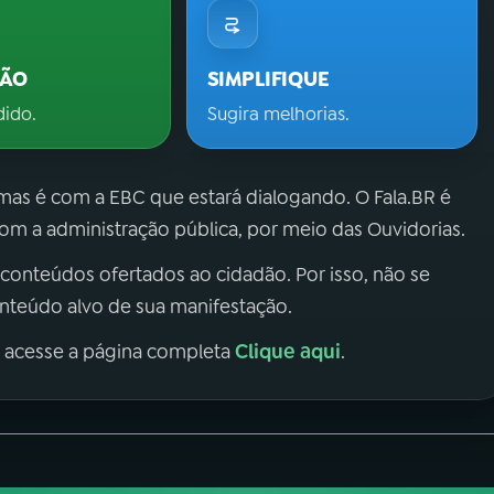
ÇÃO
SIMPLIFIQUE
dido.
Sugira melhorias.
 mas é com a EBC que estará dialogando. O Fala.BR é
m a administração pública, por meio das Ouvidorias.
 conteúdos ofertados ao cidadão. Por isso, não se
onteúdo alvo de sua manifestação.
Clique aqui
, acesse a página completa
.