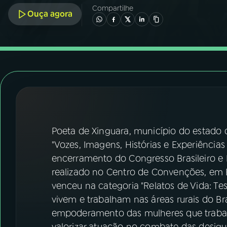
07
ÚLTIMAS
Compartilhe
Ouça agora
08
FESTIVAL DE MÚSICA
ACOMPANHE A RÁDIO NACIONAL
YouTube
Facebook
Instagram
X
Poeta de Xinguara, município do estado 
TikTok
"Vozes, Imagens, Histórias e Experiências
encerramento do Congresso Brasileiro e 
realizado no Centro de Convenções, em Bra
venceu na categoria "Relatos de Vida: T
vivem e trabalham nas áreas rurais do Bra
empoderamento das mulheres que trabal