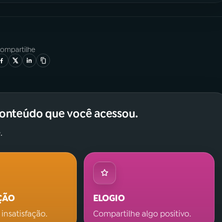
ompartilhe
conteúdo que você acessou.
.
ÇÃO
ELOGIO
 insatisfação.
Compartilhe algo positivo.