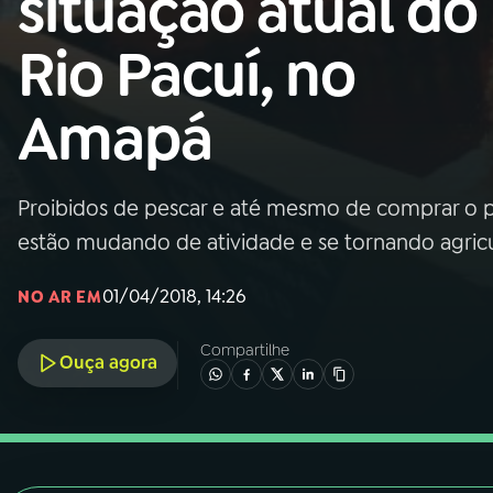
situação atual do
Nacional
Rio Pacuí, no
01
INÍCIO
Amapá
02
A RÁDIO
Proibidos de pescar e até mesmo de comprar o pe
03
PROGRAMAÇÃO
estão mudando de atividade e se tornando agric
04
PROGRAMAS
01/04/2018, 14:26
NO AR EM
Compartilhe
05
PODCASTS
Ouça agora
06
VIDEOCASTS