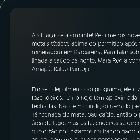
07
ÚLTIMAS
08
FESTIVAL DE MÚSICA
A situação é alarmante! Pelo menos nove 
ACOMPANHE A RÁDIO NACIONAL
metais tóxicos acima do permitido após 
mineradora em Barcarena. Para falar sobr
YouTube
Facebook
ligada a saúde da gente, Mara Régia con
Amapá, Kaleb Pantoja.
Instagram
X
TikTok
Em seu depoimento ao programa, ele diz 
fazendeiros. "O rio hoje tem aproximad
fechadas. Não tem condição nem do pes
Tá fechada de mata, pau caído. Então o 
área de lago, mas os fazendeiros se di
que estão nós estamos roubando gado, co