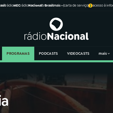
asil
rádio
MEC
rádio
Nacional
tv
Brasil
carta de serviço
acesso à inf
mais
PROGRAMAS
PODCASTS
VIDEOCASTS
mais
ia