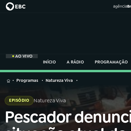
agência
Br
AO VIVO
INÍCIO
A RÁDIO
PROGRAMAÇÃO
MENU
Programas
Natureza Viva
Buscar
na
Natureza Viva
EPISÓDIO
Rádio
Buscar
Nacional
Pescador denunc
Buscar
na
Rádio
AO VIVO