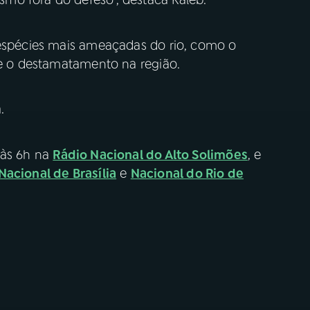
mo fora do defeso", destaca Kaleb.
 espécies mais ameaçadas do rio, como o
bre o destamatamento na região.
a.
 às 6h na
Rádio Nacional do Alto Solimões
, e
Nacional de Brasília
e
Nacional do Rio de