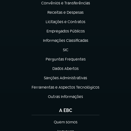
Convênios e Transferências
(abre em nova aba)
Receitas e Despesas
(abre em nova aba)
Licitações e Contratos
(abre em nova aba)
Empregados Públicos
(abre em nova aba)
Informações Classificadas
(abre em nova aba)
SIC
(abre em nova aba)
Perguntas Frequentes
(abre em nova aba)
Dados Abertos
(abre em nova aba)
Sanções Administrativas
(abre em nova aba)
Ferramentas e Aspectos Tecnológicos
(abre em nova aba)
Outras Informações
(abre em nova aba)
A EBC
Quem somos
(abre em nova aba)