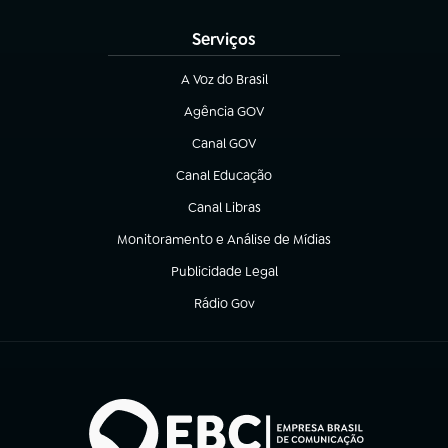
Serviços
A Voz do Brasil
(abre em nova aba)
Agência GOV
(abre em nova aba)
Canal GOV
(abre em nova aba)
Canal Educação
(abre em nova aba)
Canal Libras
(abre em nova aba)
Monitoramento e Análise de Mídias
(abre em nova aba)
Publicidade Legal
(abre em nova aba)
Rádio Gov
(abre em nova aba)