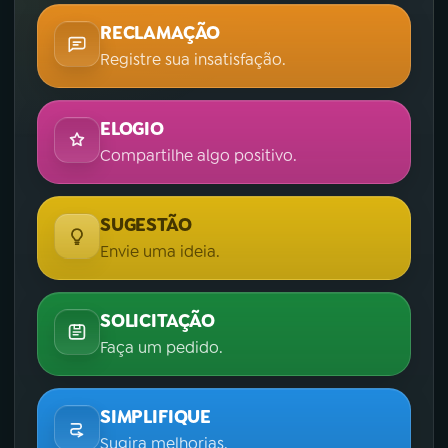
RECLAMAÇÃO
Registre sua insatisfação.
ELOGIO
Compartilhe algo positivo.
SUGESTÃO
Envie uma ideia.
SOLICITAÇÃO
Faça um pedido.
SIMPLIFIQUE
Sugira melhorias.