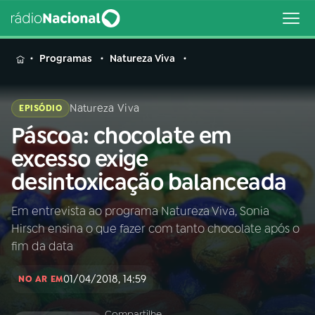
MENU
Programas
Natureza Viva
Natureza Viva
EPISÓDIO
Páscoa: chocolate em
Buscar
na
excesso exige
Rádio
Buscar
desintoxicação balanceada
Nacional
Em entrevista ao programa Natureza Viva, Sonia
AO VIVO
Hirsch ensina o que fazer com tanto chocolate após o
fim da data
01
INÍCIO
01/04/2018, 14:59
NO AR EM
02
A RÁDIO
Compartilhe