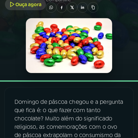
Ouça agora
03
PROGRAMAÇÃO
04
PROGRAMAS
05
PODCASTS
06
VIDEOCASTS
07
ÚLTIMAS
Domingo de páscoa chegou e a pergunta
que fica é: o que fazer com tanto
08
FESTIVAL DE MÚSICA
chocolate? Muito além do significado
religioso, as comemorações com o ovo
de páscoa extrapolam o consumismo da
ACOMPANHE A RÁDIO NACIONAL