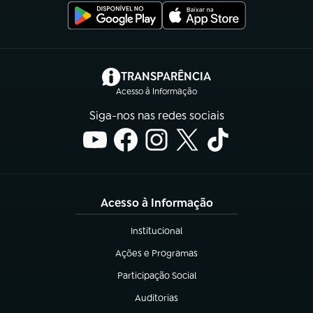
(abre em nova aba)
TRANSPARÊNCIA
Acesso à Informação
Siga-nos nas redes sociais
Acesso à Informação
Institucional
(abre em nova aba)
Ações e Programas
(abre em nova aba)
Participação Social
(abre em nova aba)
Auditorias
(abre em nova aba)