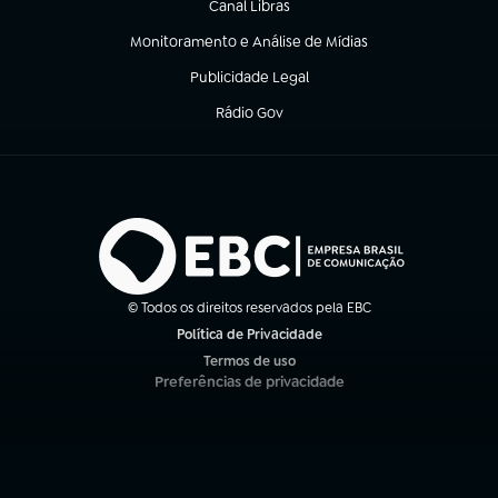
Canal Libras
(abre em nova aba)
Monitoramento e Análise de Mídias
(abre em nova aba)
Publicidade Legal
(abre em nova aba)
Rádio Gov
(abre em nova aba)
© Todos os direitos reservados pela EBC
Política de Privacidade
(abre em nova aba)
Termos de uso
(abre em nova aba)
Preferências de privacidade