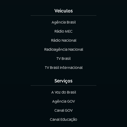
Veículos
Agência Brasil
(abre em nova aba)
Rádio MEC
(abre em nova aba)
Rádio Nacional
Radioagência Nacional
(abre em nova aba)
TV Brasil
(abre em nova aba)
TV Brasil Internacional
(abre em nova aba)
Serviços
A Voz do Brasil
(abre em nova aba)
Agência GOV
(abre em nova aba)
Canal GOV
(abre em nova aba)
Canal Educação
(abre em nova aba)