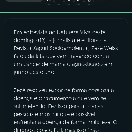
03
PROGRAMAÇÃO
Em entrevista ao Natureza Viva deste
04
PROGRAMAS
domingo (18), a jornalista e editora da
Revista Xapuri Socioambiental, Zezé Weiss
05
PODCASTS
falou da luta que vem travando contra
um câncer de mama diagnosticado em
junho deste ano.
06
VIDEOCASTS
Zezé resolveu expor de forma corajosa a
07
ÚLTIMAS
doença e o tratamento a que vem se
submetendo. Fez isso para ajudar as
08
FESTIVAL DE MÚSICA
pessoas e mostrar que é possível
enfrentar a doença de forma mais leve. O
diagnóstico é difícil, mas isso “não
ACOMPANHE A RÁDIO NACIONAL