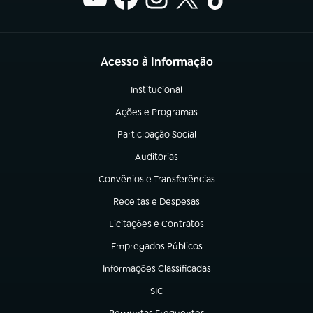
Acesso à Informação
Institucional
(abre em nova aba)
Ações e Programas
(abre em nova aba)
Participação Social
(abre em nova aba)
Auditorias
(abre em nova aba)
Convênios e Transferências
(abre em nova aba)
Receitas e Despesas
(abre em nova aba)
Licitações e Contratos
(abre em nova aba)
Empregados Públicos
(abre em nova aba)
Informações Classificadas
(abre em nova aba)
SIC
(abre em nova aba)