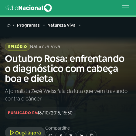
MENU
Programas
Natureza Viva
Natureza Viva
EPISÓDIO
Outubro Rosa: enfrentando
Buscar
na
o diagnóstico com cabeça
Rádio
Buscar
boa e dieta
Nacional
A jornalista Zezé Weiss fala da luta que vem travando
AO VIVO
contra o câncer
01
INÍCIO
18/10/2015, 15:50
PUBLICADO EM
Compartilhe
02
A RÁDIO
Ouça agora