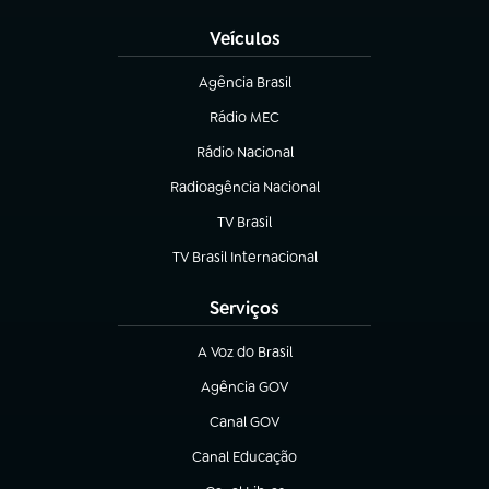
Veículos
Agência Brasil
(abre em nova aba)
Rádio MEC
(abre em nova aba)
Rádio Nacional
Radioagência Nacional
(abre em nova aba)
TV Brasil
(abre em nova aba)
TV Brasil Internacional
(abre em nova aba)
Serviços
A Voz do Brasil
(abre em nova aba)
Agência GOV
(abre em nova aba)
Canal GOV
(abre em nova aba)
Canal Educação
(abre em nova aba)