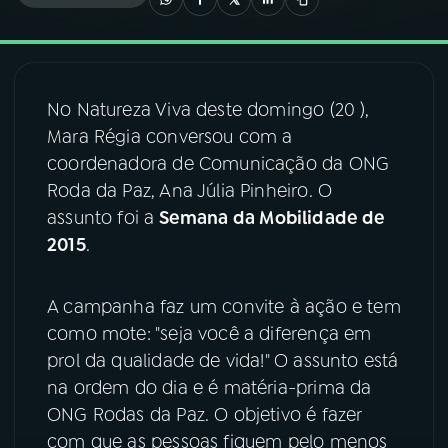
03
PROGRAMAÇÃO
No Natureza Viva deste domingo (20 ),
04
PROGRAMAS
Mara Régia conversou com a
coordenadora de Comunicação da ONG
05
PODCASTS
Roda da Paz, Ana Júlia Pinheiro. O
assunto foi a
Semana da Mobilidade de
2015
.
06
VIDEOCASTS
A campanha faz um convite à ação e tem
07
ÚLTIMAS
como mote: "seja você a diferença em
prol da qualidade de vida!" O assunto está
08
FESTIVAL DE MÚSICA
na ordem do dia e é matéria-prima da
ONG Rodas da Paz. O objetivo é fazer
com que as pessoas fiquem pelo menos
ACOMPANHE A RÁDIO NACIONAL