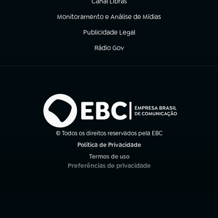
Canal Libras
(abre em nova aba)
Monitoramento e Análise de Mídias
(abre em nova aba)
Publicidade Legal
(abre em nova aba)
Rádio Gov
(abre em nova aba)
© Todos os direitos reservados pela EBC
Política de Privacidade
(abre em nova aba)
Termos de uso
(abre em nova aba)
Preferências de privacidade