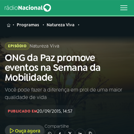
MENU
Programas
Natureza Viva
Natureza Viva
EPISÓDIO
ONG da Paz promove
Buscar
na
eventos na Semana da
Rádio
Buscar
Mobilidade
Nacional
Você pode fazer a diferença em prol de uma maior
AO VIVO
qualidade de vida
01
INÍCIO
20/09/2015, 14:57
PUBLICADO EM
Compartilhe
02
A RÁDIO
Ouça agora