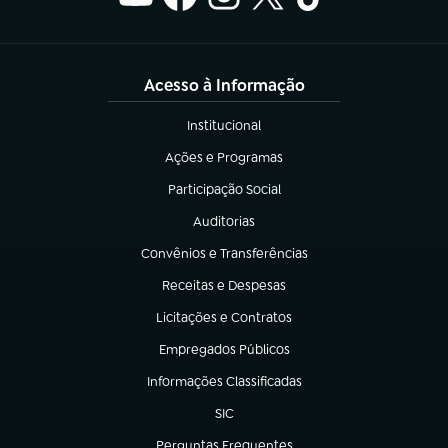
Acesso à Informação
Institucional
(abre em nova aba)
Ações e Programas
(abre em nova aba)
Participação Social
(abre em nova aba)
Auditorias
(abre em nova aba)
Convênios e Transferências
(abre em nova aba)
Receitas e Despesas
(abre em nova aba)
Licitações e Contratos
(abre em nova aba)
Empregados Públicos
(abre em nova aba)
Informações Classificadas
(abre em nova aba)
SIC
(abre em nova aba)
Perguntas Frequentes