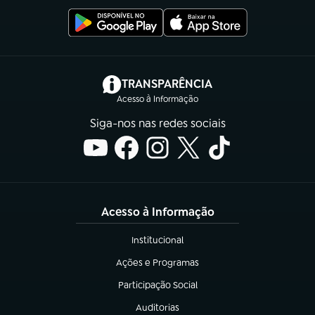
(abre em nova aba)
TRANSPARÊNCIA
Acesso à Informação
Siga-nos nas redes sociais
Acesso à Informação
Institucional
(abre em nova aba)
Ações e Programas
(abre em nova aba)
Participação Social
(abre em nova aba)
Auditorias
(abre em nova aba)