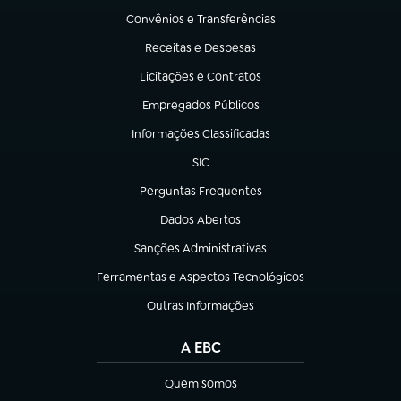
Convênios e Transferências
(abre em nova aba)
Receitas e Despesas
(abre em nova aba)
Licitações e Contratos
(abre em nova aba)
Empregados Públicos
(abre em nova aba)
Informações Classificadas
(abre em nova aba)
SIC
(abre em nova aba)
Perguntas Frequentes
(abre em nova aba)
Dados Abertos
(abre em nova aba)
Sanções Administrativas
(abre em nova aba)
Ferramentas e Aspectos Tecnológicos
(abre em nova aba)
Outras Informações
(abre em nova aba)
A EBC
Quem somos
(abre em nova aba)