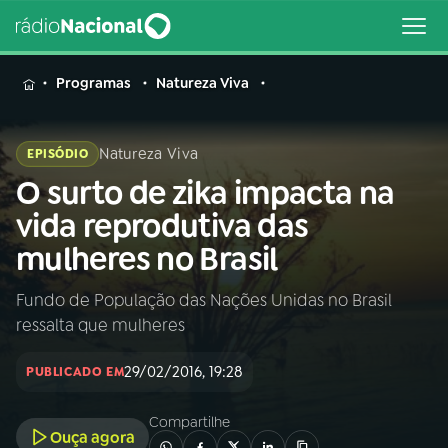
MENU
Programas
Natureza Viva
Natureza Viva
EPISÓDIO
O surto de zika impacta na
Buscar
na
vida reprodutiva das
Rádio
Buscar
mulheres no Brasil
Nacional
Fundo de População das Nações Unidas no Brasil
AO VIVO
ressalta que mulheres
01
INÍCIO
29/02/2016, 19:28
PUBLICADO EM
Compartilhe
02
A RÁDIO
Ouça agora