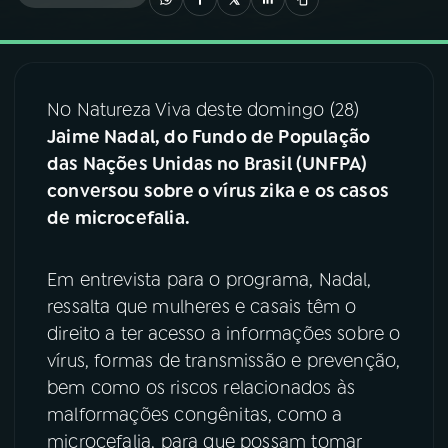
03
PROGRAMAÇÃO
No Natureza Viva deste domingo (28)
04
PROGRAMAS
Jaime Nadal, do Fundo de População
das Nações Unidas no Brasil (UNFPA)
05
PODCASTS
conversou sobre o vírus zika e os casos
de microcefalia.
06
VIDEOCASTS
Em entrevista para o programa, Nadal,
ressalta que mulheres e casais têm o
07
ÚLTIMAS
direito a ter acesso a informações sobre o
vírus, formas de transmissão e prevenção,
08
FESTIVAL DE MÚSICA
bem como os riscos relacionados às
malformações congênitas, como a
microcefalia, para que possam tomar
ACOMPANHE A RÁDIO NACIONAL