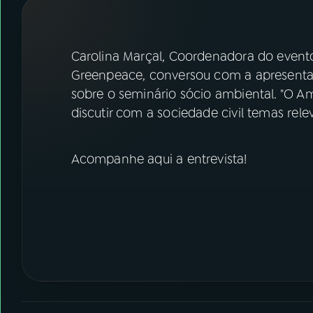
07
ÚLTIMAS
08
FESTIVAL DE MÚSICA
Carolina Marçal, Coordenadora do event
Greenpeace, conversou com a apresentad
sobre o seminário sócio ambiental. "O 
ACOMPANHE A RÁDIO NACIONAL
discutir com a sociedade civil temas rel
YouTube
Facebook
Acompanhe aqui a entrevista!
Instagram
X
TikTok