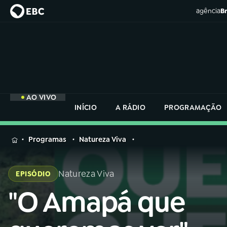
agência
Br
AO VIVO
INÍCIO
A RÁDIO
PROGRAMAÇÃO
MENU
Programas
Natureza Viva
Buscar
na
Natureza Viva
EPISÓDIO
Rádio
Buscar
Nacional
"O Amapá que
Buscar
na
Rádio
AO VIVO