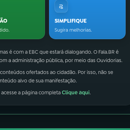
ÇÃO
SIMPLIFIQUE
dido.
Sugira melhorias.
 mas é com a EBC que estará dialogando. O Fala.BR é
m a administração pública, por meio das Ouvidorias.
 conteúdos ofertados ao cidadão. Por isso, não se
onteúdo alvo de sua manifestação.
Clique aqui
, acesse a página completa
.