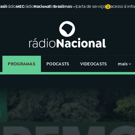
asil
rádio
MEC
rádio
Nacional
tv
Brasil
carta de serviço
acesso à inf
mais
PROGRAMAS
PODCASTS
VIDEOCASTS
mais