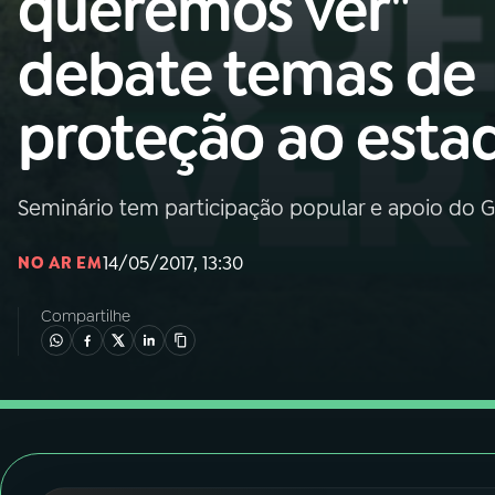
queremos ver"
Nacional
debate temas de
01
INÍCIO
proteção ao esta
02
A RÁDIO
Seminário tem participação popular e apoio do
03
PROGRAMAÇÃO
14/05/2017, 13:30
NO AR EM
04
PROGRAMAS
Compartilhe
05
PODCASTS
06
VIDEOCASTS