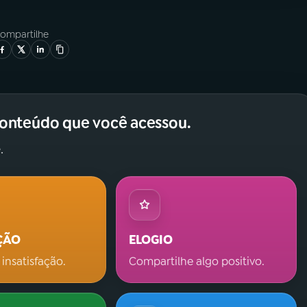
ompartilhe
conteúdo que você acessou.
.
ÇÃO
ELOGIO
 insatisfação.
Compartilhe algo positivo.