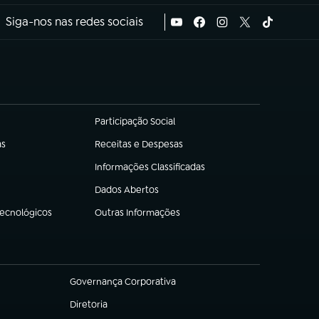
Siga-nos nas redes sociais
Participação Social
(abre em nova aba)
as
Receitas e Despesas
(abre em nova aba)
Informações Classificadas
(abre em nova aba)
Dados Abertos
(abre em nova aba)
Tecnológicos
Outras Informações
(abre em nova aba)
Governança Corporativa
(abre em nova aba)
Diretoria
(abre em nova aba)