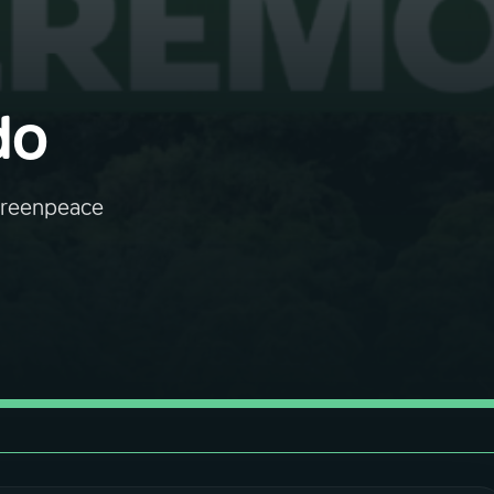
do
 Greenpeace