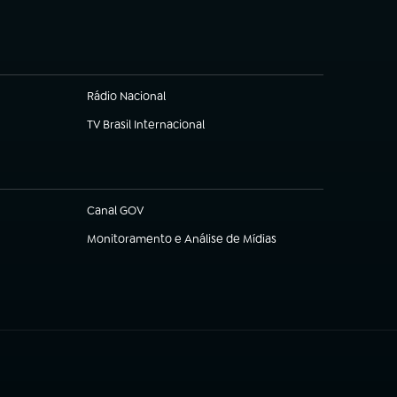
Rádio Nacional
TV Brasil Internacional
(abre em nova aba)
Canal GOV
(abre em nova aba)
Monitoramento e Análise de Mídias
(abre em nova aba)