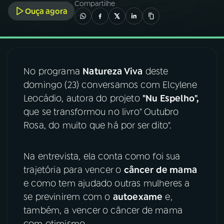
Compartilhe
Ouça agora
03
PROGRAMAÇÃO
04
PROGRAMAS
No programa
Natureza Viva
deste
domingo (23) conversamos com Elcylene
05
PODCASTS
Leocádio, autora do projeto
"Nu Espelho",
que se transformou no livro" Outubro
06
VIDEOCASTS
Rosa, do muito que há por ser dito".
Na entrevista, ela conta como foi sua
07
ÚLTIMAS
trajetória para vencer o
câncer de mama
e como tem ajudado outras mulheres a
08
FESTIVAL DE MÚSICA
se previnirem com o
autoexame
e,
também, a vencer o câncer de mama
ACOMPANHE A RÁDIO NACIONAL
com otimismo.