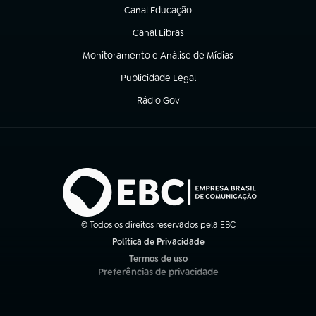
Canal Educação
(abre em nova aba)
Canal Libras
(abre em nova aba)
Monitoramento e Análise de Mídias
(abre em nova aba)
Publicidade Legal
(abre em nova aba)
Rádio Gov
(abre em nova aba)
© Todos os direitos reservados pela EBC
Política de Privacidade
(abre em nova aba)
Termos de uso
(abre em nova aba)
Preferências de privacidade