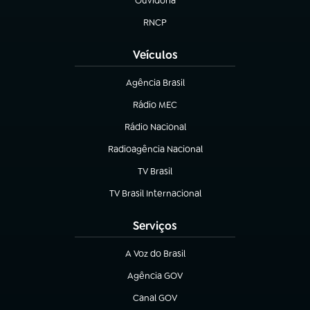
Ouvidoria
(abre em nova aba)
RNCP
(abre em nova aba)
Veículos
Agência Brasil
(abre em nova aba)
Rádio MEC
(abre em nova aba)
Rádio Nacional
Radioagência Nacional
(abre em nova aba)
TV Brasil
(abre em nova aba)
TV Brasil Internacional
(abre em nova aba)
Serviços
A Voz do Brasil
(abre em nova aba)
Agência GOV
(abre em nova aba)
Canal GOV
(abre em nova aba)