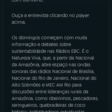
YouTube
Facebook
Ouça a entrevista clicando no
player
acima.
Instagram
X
TikTok
Os domingos começam com muita
informação e debates sobre
sustentabilidade nas Rádios EBC. É o
Natureza Viva, que, a partir da Nacional
da Amazônia, abre espaço nas ondas
sonoras das rádios Nacional de Brasília,
Nacional do Rio de Janeiro, Nacional do
Alto Solimões e MEC AM Rio para
discussões entre lideranças rurais da
Amazônia, como ribeirinhos, pescadores,
seringueiros, quebradeiras de coco
babaçu, trabalhadores extrativistas,