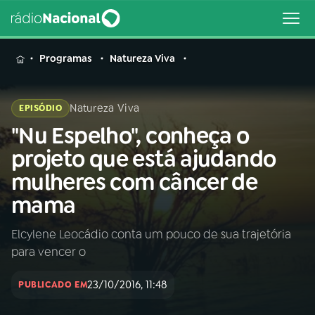
MENU
Programas
Natureza Viva
Natureza Viva
EPISÓDIO
"Nu Espelho", conheça o
Buscar
na
projeto que está ajudando
Rádio
Buscar
mulheres com câncer de
Nacional
mama
AO VIVO
Elcylene Leocádio conta um pouco de sua trajetória
para vencer o
01
INÍCIO
23/10/2016, 11:48
PUBLICADO EM
02
A RÁDIO