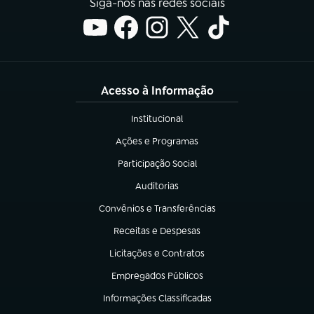
Siga-nos nas redes sociais
Acesso à Informação
Institucional
(abre em nova aba)
Ações e Programas
(abre em nova aba)
Participação Social
(abre em nova aba)
Auditorias
(abre em nova aba)
Convênios e Transferências
(abre em nova aba)
Receitas e Despesas
(abre em nova aba)
Licitações e Contratos
(abre em nova aba)
Empregados Públicos
(abre em nova aba)
Informações Classificadas
(abre em nova aba)