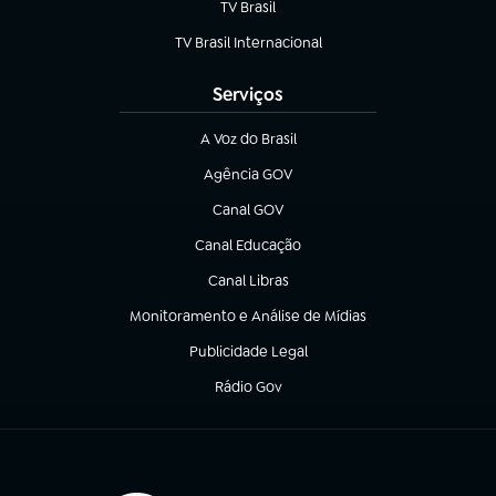
TV Brasil
(abre em nova aba)
TV Brasil Internacional
(abre em nova aba)
Serviços
A Voz do Brasil
(abre em nova aba)
Agência GOV
(abre em nova aba)
Canal GOV
(abre em nova aba)
Canal Educação
(abre em nova aba)
Canal Libras
(abre em nova aba)
Monitoramento e Análise de Mídias
(abre em nova aba)
Publicidade Legal
(abre em nova aba)
Rádio Gov
(abre em nova aba)