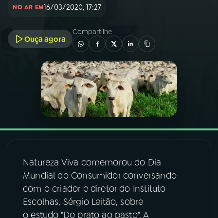
16/03/2020, 17:27
NO AR EM
03
PROGRAMAÇÃO
Compartilhe
Ouça agora
04
PROGRAMAS
05
PODCASTS
06
VIDEOCASTS
07
ÚLTIMAS
Natureza Viva comemorou do Dia
Mundial do Consumidor conversando
08
FESTIVAL DE MÚSICA
com o criador e diretor do Instituto
Escolhas, Sérgio Leitão, sobre
o estudo "Do prato ao pasto". A
ACOMPANHE A RÁDIO NACIONAL