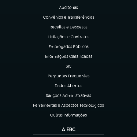
Auditorias
(abre em nova aba)
Convênios e Transferências
(abre em nova aba)
Receitas e Despesas
(abre em nova aba)
Licitações e Contratos
(abre em nova aba)
Empregados Públicos
(abre em nova aba)
Informações Classificadas
(abre em nova aba)
SIC
(abre em nova aba)
Perguntas Frequentes
(abre em nova aba)
Dados Abertos
(abre em nova aba)
Sanções Administrativas
(abre em nova aba)
Ferramentas e Aspectos Tecnológicos
(abre em nova aba)
Outras Informações
(abre em nova aba)
A EBC