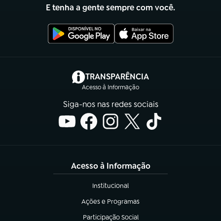
E tenha a gente sempre com você.
(abre em nova aba)
TRANSPARÊNCIA
Acesso à Informação
Siga-nos nas redes sociais
Acesso à Informação
Institucional
(abre em nova aba)
Ações e Programas
(abre em nova aba)
Participação Social
(abre em nova aba)