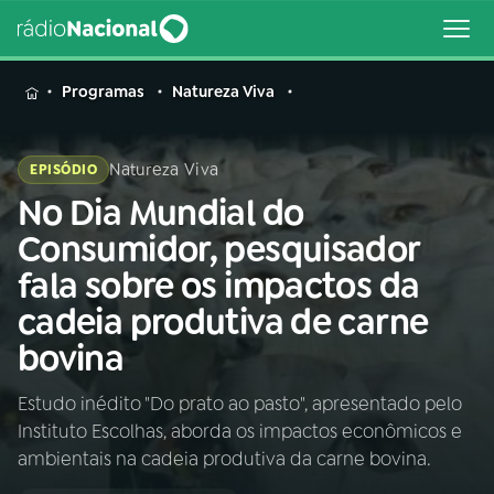
MENU
Programas
Natureza Viva
Natureza Viva
EPISÓDIO
No Dia Mundial do
Buscar
na
Consumidor, pesquisador
Rádio
Buscar
fala sobre os impactos da
Nacional
cadeia produtiva de carne
AO VIVO
bovina
Estudo inédito "Do prato ao pasto", apresentado pelo
01
INÍCIO
Instituto Escolhas, aborda os impactos econômicos e
ambientais na cadeia produtiva da carne bovina.
02
A RÁDIO