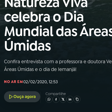
Natureza Viva
Nacional
celebra o Dia
01
INÍCIO
Mundial das Área
02
A RÁDIO
Úmidas
03
PROGRAMAÇÃO
Confira entrevista com a professora e doutora Ve
04
PROGRAMAS
Áreas Úmidas e o dia de Iemanjá!
05
PODCASTS
02/02/2020, 12:53
NO AR EM
Compartilhe
Ouça agora
06
VIDEOCASTS