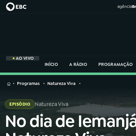
agência
Br
AO VIVO
INÍCIO
A RÁDIO
PROGRAMAÇÃO
MENU
Programas
Natureza Viva
Buscar
na
Natureza Viva
EPISÓDIO
Rádio
Buscar
Nacional
No dia de Iemanjá
Buscar
na
Rádio
AO VIVO