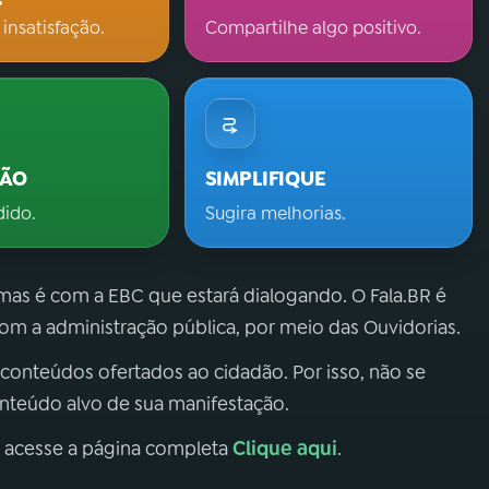
 insatisfação.
Compartilhe algo positivo.
ÇÃO
SIMPLIFIQUE
dido.
Sugira melhorias.
 mas é com a EBC que estará dialogando. O Fala.BR é
m a administração pública, por meio das Ouvidorias.
 conteúdos ofertados ao cidadão. Por isso, não se
onteúdo alvo de sua manifestação.
Clique aqui
, acesse a página completa
.