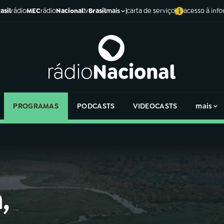
asil
rádio
MEC
rádio
Nacional
tv
Brasil
carta de serviço
acesso à inf
mais
PROGRAMAS
PODCASTS
VIDEOCASTS
mais
,