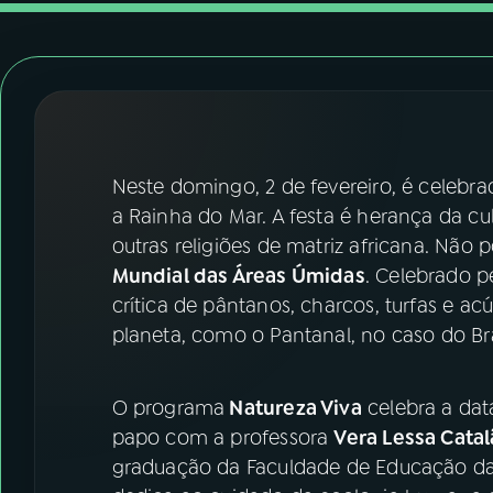
07
ÚLTIMAS
08
FESTIVAL DE MÚSICA
ACOMPANHE A RÁDIO NACIONAL
Neste domingo, 2 de fevereiro, é celebra
YouTube
Facebook
a Rainha do Mar. A festa é herança da cu
outras religiões de matriz africana. Nã
Instagram
X
Mundial das Áreas Úmidas
. Celebrado p
crítica de pântanos, charcos, turfas e 
TikTok
planeta, como o Pantanal, no caso do Bra
O programa
Natureza Viva
celebra a da
papo com a professora
Vera Lessa Cata
graduação da Faculdade de Educação da U