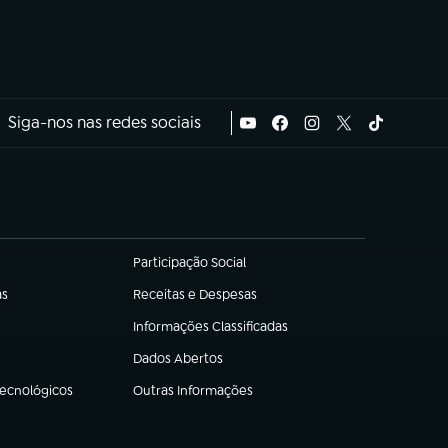
Siga-nos nas redes sociais
Participação Social
(abre em nova aba)
as
Receitas e Despesas
(abre em nova aba)
Informações Classificadas
(abre em nova aba)
Dados Abertos
(abre em nova aba)
Tecnológicos
Outras Informações
(abre em nova aba)