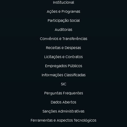
Institucional
(abre em nova aba)
Ações e Programas
(abre em nova aba)
Participação Social
(abre em nova aba)
Auditorias
(abre em nova aba)
Convênios e Transferências
(abre em nova aba)
Receitas e Despesas
(abre em nova aba)
Licitações e Contratos
(abre em nova aba)
Empregados Públicos
(abre em nova aba)
Informações Classificadas
(abre em nova aba)
SIC
(abre em nova aba)
Perguntas Frequentes
(abre em nova aba)
Dados Abertos
(abre em nova aba)
Sanções Administrativas
(abre em nova aba)
Ferramentas e Aspectos Tecnológicos
(abre em nova aba)