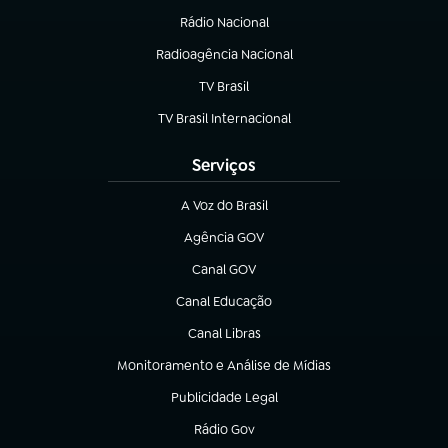
Rádio Nacional
Radioagência Nacional
(abre em nova aba)
TV Brasil
(abre em nova aba)
TV Brasil Internacional
(abre em nova aba)
Serviços
A Voz do Brasil
(abre em nova aba)
Agência GOV
(abre em nova aba)
Canal GOV
(abre em nova aba)
Canal Educação
(abre em nova aba)
Canal Libras
(abre em nova aba)
Monitoramento e Análise de Mídias
(abre em nova aba)
Publicidade Legal
(abre em nova aba)
Rádio Gov
(abre em nova aba)