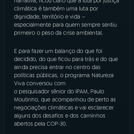
narrativa, ficou claro que a luta por justiça
climática é também uma luta por
YouTube
Facebook
dignidade, território e vida —
especialmente para quem sempre sentiu
Instagram
X
primeiro o peso da crise ambiental.
TikTok
E para fazer um balanço do que foi
decidido, do que ficou para trás e do que
ainda precisa entrar no centro das
políticas públicas, o programa Natureza
Viva conversou com
o pesquisador sênior do IPAM, Paulo
Moutinho, que acompanhou de perto as
negociações climáticas e vai esclarecer
alguns dos desafios e dos caminhos
abertos pela COP-30.