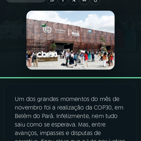
03
PROGRAMAÇÃO
04
PROGRAMAS
05
PODCASTS
06
VIDEOCASTS
Um dos grandes momentos do mês de
07
ÚLTIMAS
novembro foi a realização da COP30, em
Belém do Pará. Infelizmente, nem tudo
08
FESTIVAL DE MÚSICA
saiu como se esperava. Mas, entre
avanços, impasses e disputas de
ACOMPANHE A RÁDIO NACIONAL