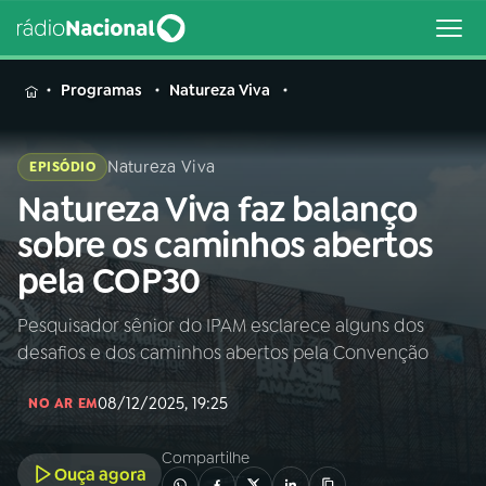
MENU
Programas
Natureza Viva
Natureza Viva
EPISÓDIO
Natureza Viva faz balanço
Buscar
na
sobre os caminhos abertos
Rádio
Buscar
pela COP30
Nacional
Pesquisador sênior do IPAM esclarece alguns dos
AO VIVO
desafios e dos caminhos abertos pela Convenção
01
INÍCIO
08/12/2025, 19:25
NO AR EM
Compartilhe
02
A RÁDIO
Ouça agora