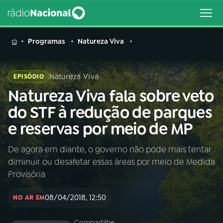
MENU
Programas
Natureza Viva
Natureza Viva
EPISÓDIO
Natureza Viva fala sobre veto
Buscar
na
do STF à redução de parques
Rádio
Buscar
e reservas por meio de MP
Nacional
De agora em diante, o governo não pode mais tentar
AO VIVO
diminuir ou desafetar essas áreas por meio de Medida
Provisória
01
INÍCIO
08/04/2018, 12:50
NO AR EM
02
A RÁDIO
Compartilhe