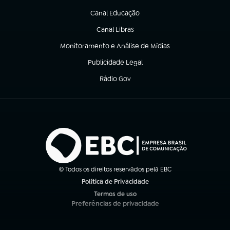
Canal Educação
(abre em nova aba)
Canal Libras
(abre em nova aba)
Monitoramento e Análise de Mídias
(abre em nova aba)
Publicidade Legal
(abre em nova aba)
Rádio Gov
(abre em nova aba)
© Todos os direitos reservados pela EBC
Política de Privacidade
(abre em nova aba)
Termos de uso
(abre em nova aba)
Preferências de privacidade