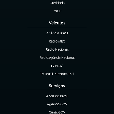
Ouvidoria
(abre em nova aba)
RNCP
(abre em nova aba)
Veículos
Agência Brasil
(abre em nova aba)
Rádio MEC
(abre em nova aba)
Rádio Nacional
Radioagência Nacional
(abre em nova aba)
TV Brasil
(abre em nova aba)
TV Brasil Internacional
(abre em nova aba)
Serviços
A Voz do Brasil
(abre em nova aba)
Agência GOV
(abre em nova aba)
Canal GOV
(abre em nova aba)