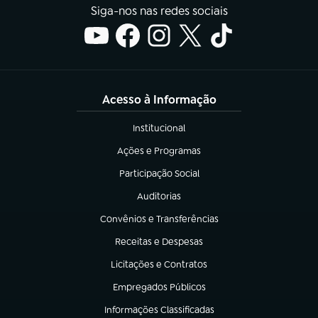
Siga-nos nas redes sociais
Acesso à Informação
Institucional
(abre em nova aba)
Ações e Programas
(abre em nova aba)
Participação Social
(abre em nova aba)
Auditorias
(abre em nova aba)
Convênios e Transferências
(abre em nova aba)
Receitas e Despesas
(abre em nova aba)
Licitações e Contratos
(abre em nova aba)
Empregados Públicos
(abre em nova aba)
Informações Classificadas
(abre em nova aba)