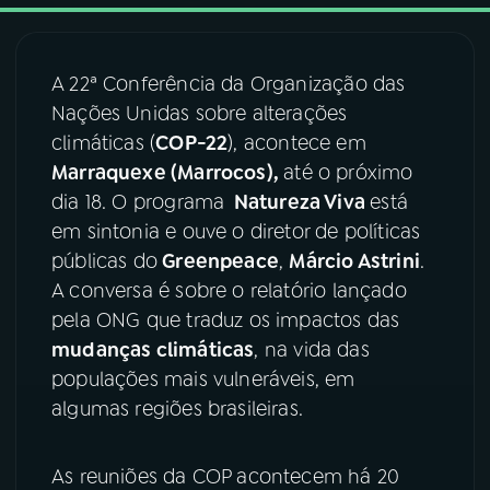
03
PROGRAMAÇÃO
A 22ª Conferência da Organização das
Nações Unidas sobre alterações
04
PROGRAMAS
climáticas (
COP-22
), acontece em
Marraquexe (Marrocos),
até o próximo
05
PODCASTS
dia 18. O programa
Natureza Viva
está
em sintonia e ouve o diretor de políticas
públicas do
Greenpeace
,
Márcio Astrini
.
06
VIDEOCASTS
A conversa é sobre o relatório lançado
pela ONG que traduz os impactos das
07
ÚLTIMAS
mudanças climáticas
, na vida das
populações mais vulneráveis, em
algumas regiões brasileiras.
08
FESTIVAL DE MÚSICA
As reuniões da COP acontecem há 20
ACOMPANHE A RÁDIO NACIONAL