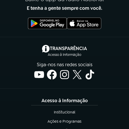
E tenha a gente sempre com você.
(abre em nova aba)
TRANSPARÊNCIA
Acesso à Informação
Siga-nos nas redes sociais
Acesso à Informação
Institucional
(abre em nova aba)
Ações e Programas
(abre em nova aba)