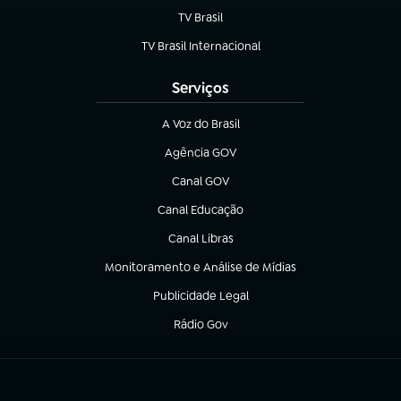
TV Brasil
(abre em nova aba)
TV Brasil Internacional
(abre em nova aba)
Serviços
A Voz do Brasil
(abre em nova aba)
Agência GOV
(abre em nova aba)
Canal GOV
(abre em nova aba)
Canal Educação
(abre em nova aba)
Canal Libras
(abre em nova aba)
Monitoramento e Análise de Mídias
(abre em nova aba)
Publicidade Legal
(abre em nova aba)
Rádio Gov
(abre em nova aba)