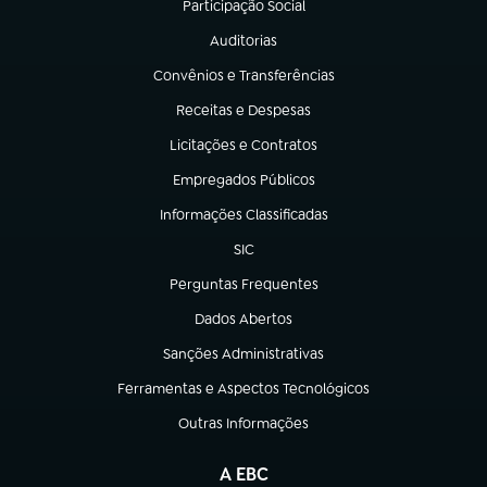
Participação Social
(abre em nova aba)
Auditorias
(abre em nova aba)
Convênios e Transferências
(abre em nova aba)
Receitas e Despesas
(abre em nova aba)
Licitações e Contratos
(abre em nova aba)
Empregados Públicos
(abre em nova aba)
Informações Classificadas
(abre em nova aba)
SIC
(abre em nova aba)
Perguntas Frequentes
(abre em nova aba)
Dados Abertos
(abre em nova aba)
Sanções Administrativas
(abre em nova aba)
Ferramentas e Aspectos Tecnológicos
(abre em nova aba)
Outras Informações
(abre em nova aba)
A EBC