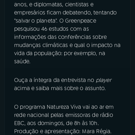
anos, e diplomatas, cientistas e
YouTube
Facebook
empresários ficam debatendo, tentando
"salvar o planeta". O Greenpeace
Instagram
X
pesquisou 46 estudos com as
informações das conferências sobre
TikTok
mudanças climáticas e qual o impacto na
vida da população: por exemplo, na
saúde.
Ouça a íntegra da entrevista no
player
acima e saiba mais sobre o assunto.
O programa Natureza Viva vai ao ar em
rede nacional pelas emissoras de rádio
EBC, aos domingos, de 8h às 10h.
Produção e apresentação: Mara Régia.