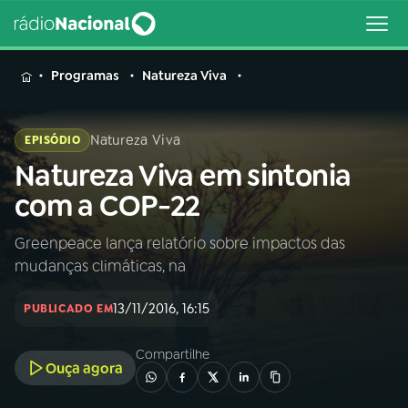
MENU
Programas
Natureza Viva
Natureza Viva
EPISÓDIO
Natureza Viva em sintonia
Buscar
na
com a COP-22
Rádio
Buscar
Nacional
Greenpeace lança relatório sobre impactos das
mudanças climáticas, na
AO VIVO
13/11/2016, 16:15
PUBLICADO EM
01
INÍCIO
Compartilhe
Ouça agora
02
A RÁDIO