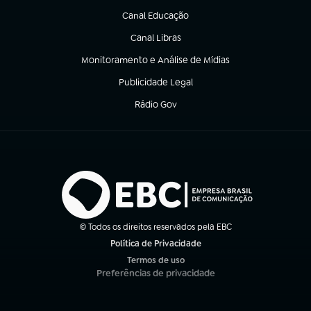
Canal Educação
(abre em nova aba)
Canal Libras
(abre em nova aba)
Monitoramento e Análise de Mídias
(abre em nova aba)
Publicidade Legal
(abre em nova aba)
Rádio Gov
(abre em nova aba)
© Todos os direitos reservados pela EBC
Política de Privacidade
(abre em nova aba)
Termos de uso
(abre em nova aba)
Preferências de privacidade