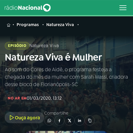
MENU
Programas
Natureza Viva
Natureza Viva
EPISÓDIO
Natureza Viva é Mulher
Buscar
na
Rádio
Ao som do Cores de Aidê, o programa festeja a
Buscar
Nacional
chegada do mês da mulher com Sarah Massí, criadora
desse bloco de Florianópolis-SC
AO VIVO
01/03/2020, 13:12
NO AR EM
01
INÍCIO
Compartilhe
Ouça agora
02
A RÁDIO