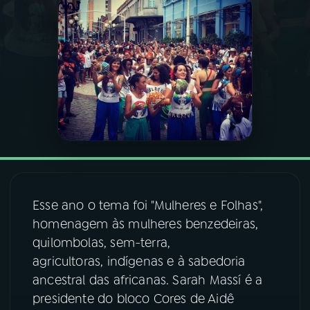
03
PROGRAMAÇÃO
04
PROGRAMAS
05
PODCASTS
06
VIDEOCASTS
Esse ano o tema foi "Mulheres e Folhas",
07
ÚLTIMAS
homenagem às mulheres benzedeiras,
quilombolas, sem-terra,
agricultoras, indígenas e à sabedoria
08
FESTIVAL DE MÚSICA
ancestral das africanas. Sarah Massí é a
presidente do bloco Cores de Aidê
ACOMPANHE A RÁDIO NACIONAL