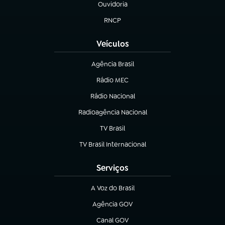
Ouvidoria
(abre em nova aba)
RNCP
(abre em nova aba)
Veículos
Agência Brasil
(abre em nova aba)
Rádio MEC
(abre em nova aba)
Rádio Nacional
Radioagência Nacional
(abre em nova aba)
TV Brasil
(abre em nova aba)
TV Brasil Internacional
(abre em nova aba)
Serviços
A Voz do Brasil
(abre em nova aba)
Agência GOV
(abre em nova aba)
Canal GOV
(abre em nova aba)