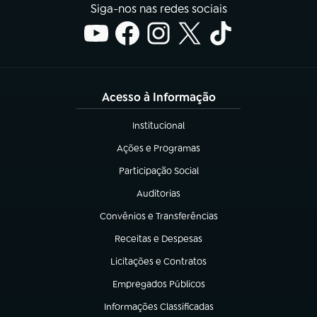
Siga-nos nas redes sociais
Acesso à Informação
Institucional
(abre em nova aba)
Ações e Programas
(abre em nova aba)
Participação Social
(abre em nova aba)
Auditorias
(abre em nova aba)
Convênios e Transferências
(abre em nova aba)
Receitas e Despesas
(abre em nova aba)
Licitações e Contratos
(abre em nova aba)
Empregados Públicos
(abre em nova aba)
Informações Classificadas
(abre em nova aba)