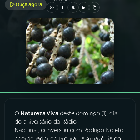
Ouça agora
03
PROGRAMAÇÃO
04
PROGRAMAS
05
PODCASTS
06
VIDEOCASTS
07
ÚLTIMAS
O
Natureza Viva
deste domingo (1), dia
08
FESTIVAL DE MÚSICA
do aniversário da Rádio
Nacional, conversou com Rodrigo Noleto,
coordenador do Programa Amazônia do
ACOMPANHE A RÁDIO NACIONAL