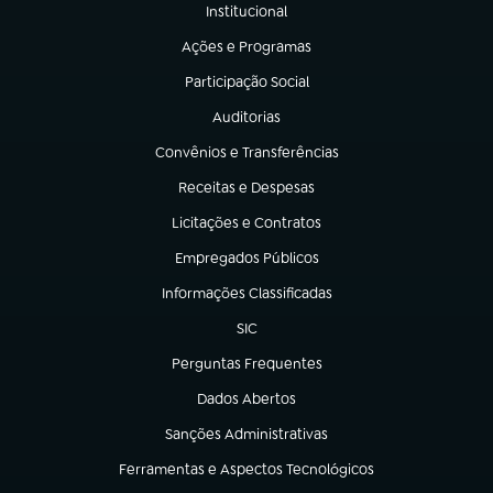
Institucional
(abre em nova aba)
Ações e Programas
(abre em nova aba)
Participação Social
(abre em nova aba)
Auditorias
(abre em nova aba)
Convênios e Transferências
(abre em nova aba)
Receitas e Despesas
(abre em nova aba)
Licitações e Contratos
(abre em nova aba)
Empregados Públicos
(abre em nova aba)
Informações Classificadas
(abre em nova aba)
SIC
(abre em nova aba)
Perguntas Frequentes
(abre em nova aba)
Dados Abertos
(abre em nova aba)
Sanções Administrativas
(abre em nova aba)
Ferramentas e Aspectos Tecnológicos
(abre em nova aba)