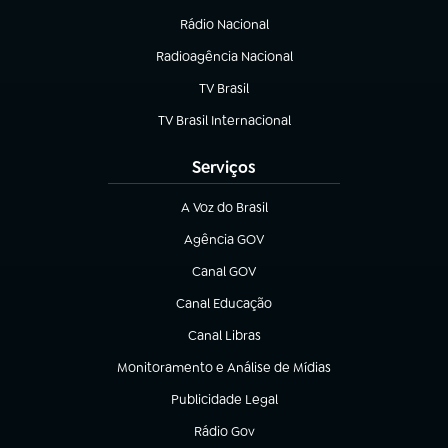
Rádio Nacional
Radioagência Nacional
(abre em nova aba)
TV Brasil
(abre em nova aba)
TV Brasil Internacional
(abre em nova aba)
Serviços
A Voz do Brasil
(abre em nova aba)
Agência GOV
(abre em nova aba)
Canal GOV
(abre em nova aba)
Canal Educação
(abre em nova aba)
Canal Libras
(abre em nova aba)
Monitoramento e Análise de Mídias
(abre em nova aba)
Publicidade Legal
(abre em nova aba)
Rádio Gov
(abre em nova aba)