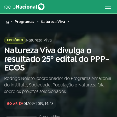
MENU
Programas
Natureza Viva
Natureza Viva
EPISÓDIO
Natureza Viva divulga o
Buscar
na
resultado 25º edital do PPP-
Rádio
Buscar
ECOS
Nacional
Rodrigo Noleto, coordenador do Programa Amazônia
AO VIVO
do Instituto, Sociedade, População e Natureza fala
sobre os projetos selecionados
01
INÍCIO
01/09/2019, 14:43
NO AR EM
02
A RÁDIO
Compartilhe