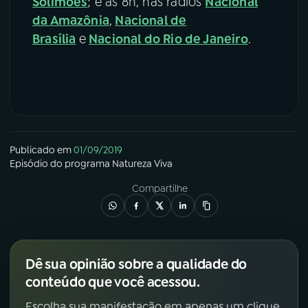
Solimões
; e às 8h, nas rádios
Nacional
da Amazônia
,
Nacional de
Brasília
e
Nacional do Rio de Janeiro
.
Publicado em
01/09/2019
Episódio
do programa
Natureza Viva
Compartilhe
Dê sua opinião sobre a qualidade do
conteúdo que você acessou.
Escolha sua manifestação em apenas um clique.