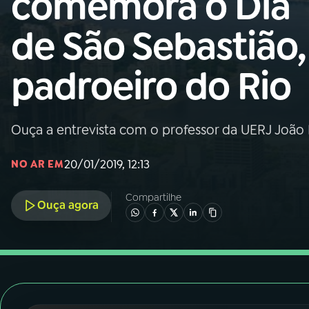
comemora o Dia
Nacional
de São Sebastião,
01
INÍCIO
padroeiro do Rio
02
A RÁDIO
Ouça a entrevista com o professor da UERJ João B
03
PROGRAMAÇÃO
20/01/2019, 12:13
NO AR EM
04
PROGRAMAS
Compartilhe
Ouça agora
05
PODCASTS
06
VIDEOCASTS