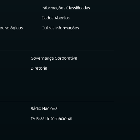
Informações Classificadas
(abre em nova aba)
Dados Abertos
(abre em nova aba)
Tecnológicos
Outras Informações
(abre em nova aba)
Governança Corporativa
(abre em nova aba)
Diretoria
(abre em nova aba)
Rádio Nacional
TV Brasil Internacional
(abre em nova aba)