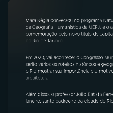
07
ÚLTIMAS
08
FESTIVAL DE MÚSICA
Mara Régia conversou no programa Nature
de Geografia Humanística da UERJ, e o as
comemoração pelo novo título de capital
ACOMPANHE A RÁDIO NACIONAL
do Rio de Janeiro.
YouTube
Facebook
Em 2020, vai acontecer o Congresso Mund
Instagram
X
serão vários os roteiros históricos e ge
TikTok
o Rio mostrar sua importância e o motivo
arquitetura.
Além disso, o professor João Batista Ferr
janeiro, santo padroeiro da cidade do Rio