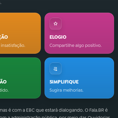
.
ÇÃO
ELOGIO
 insatisfação.
Compartilhe algo positivo.
ÇÃO
SIMPLIFIQUE
dido.
Sugira melhorias.
 mas é com a EBC que estará dialogando. O Fala.BR é
m a administração pública, por meio das Ouvidorias.