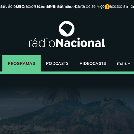
asil
rádio
MEC
rádio
Nacional
tv
Brasil
carta de serviço
acesso à inf
mais
PROGRAMAS
PODCASTS
VIDEOCASTS
mais