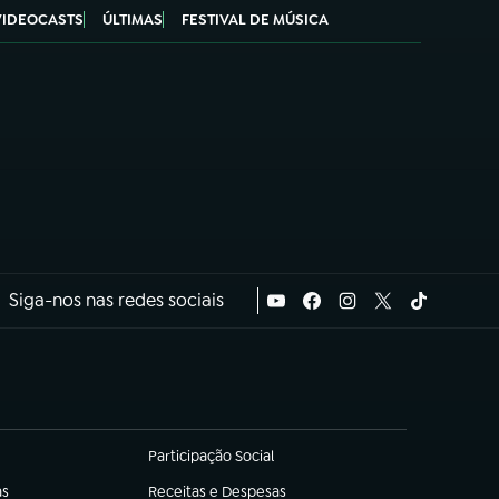
VIDEOCASTS
ÚLTIMAS
FESTIVAL DE MÚSICA
Siga-nos nas redes sociais
Participação Social
(abre em nova aba)
as
Receitas e Despesas
(abre em nova aba)