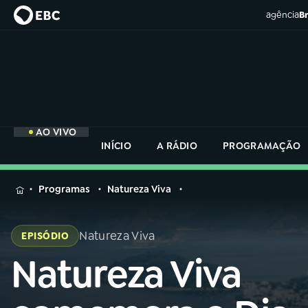
agência
Br
AO VIVO
INÍCIO
A RÁDIO
PROGRAMAÇÃO
MENU
Programas
Natureza Viva
Buscar
na
Natureza Viva
EPISÓDIO
Rádio
Buscar
Nacional
Natureza Viva
Buscar
na
Rádio
AO VIVO