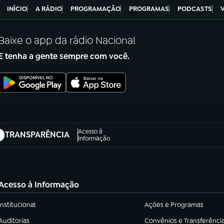
INÍCIO
A RÁDIO
PROGRAMAÇÃO
PROGRAMAS
PODCASTS
Baixe o app da rádio Nacional
E tenha a gente sempre com você.
Acesso à
TRANSPARÊNCIA
abre em nova aba)
Informação
Acesso à Informação
Institucional
Ações e Programas
(abre em nova aba)
(abre em nova aba)
Auditorias
Convênios e Transferênci
(abre em nova aba)
(abre em nova aba)