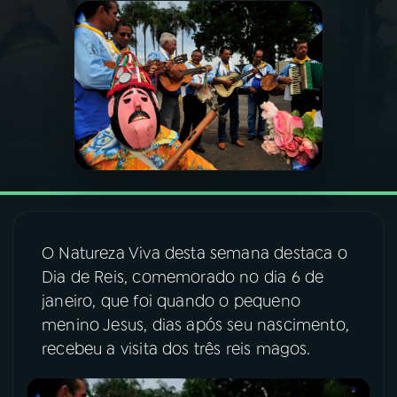
03
PROGRAMAÇÃO
04
PROGRAMAS
05
PODCASTS
06
VIDEOCASTS
O Natureza Viva desta semana destaca o
Dia de Reis, comemorado no dia 6 de
07
ÚLTIMAS
janeiro, que foi quando o pequeno
menino Jesus, dias após seu nascimento,
08
FESTIVAL DE MÚSICA
recebeu a visita dos três reis magos.
ACOMPANHE A RÁDIO NACIONAL