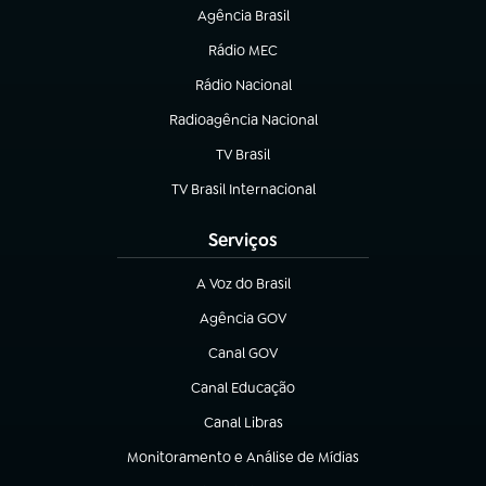
Agência Brasil
(abre em nova aba)
Rádio MEC
(abre em nova aba)
Rádio Nacional
Radioagência Nacional
(abre em nova aba)
TV Brasil
(abre em nova aba)
TV Brasil Internacional
(abre em nova aba)
Serviços
A Voz do Brasil
(abre em nova aba)
Agência GOV
(abre em nova aba)
Canal GOV
(abre em nova aba)
Canal Educação
(abre em nova aba)
Canal Libras
(abre em nova aba)
Monitoramento e Análise de Mídias
(abre em nova aba)