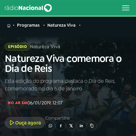
MENU
Programas
Natureza Viva
Natureza Viva
EPISÓDIO
Natureza Viva comemora o
Buscar
na
Dia de Reis
Rádio
Buscar
Nacional
Esta edição do programa destaca o Dia de Reis,
comemorado no dia 6 de janeiro
AO VIVO
06/01/2019, 12:07
NO AR EM
01
INÍCIO
Compartilhe
Ouça agora
02
A RÁDIO