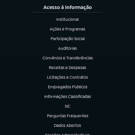
Acesso à Informação
Institucional
(abre em nova aba)
Ações e Programas
(abre em nova aba)
Participação Social
(abre em nova aba)
Auditorias
(abre em nova aba)
Convênios e Transferências
(abre em nova aba)
Receitas e Despesas
(abre em nova aba)
Licitações e Contratos
(abre em nova aba)
Empregados Públicos
(abre em nova aba)
Informações Classificadas
(abre em nova aba)
SIC
(abre em nova aba)
Perguntas Frequentes
(abre em nova aba)
Dados Abertos
(abre em nova aba)