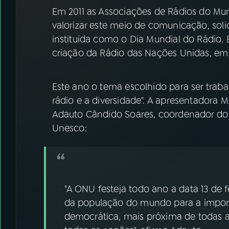
07
ÚLTIMAS
Em 2011 as Associações de Rádios do Mun
valorizar este meio de comunicação, solic
08
FESTIVAL DE MÚSICA
instituida como o Dia Mundial do Rádio. E
criação da Rádio das Nações Unidas, em 
ACOMPANHE A RÁDIO NACIONAL
Este ano o tema escolhido para ser traba
YouTube
Facebook
rádio e a diversidade". A apresentadora
Adauto Cândido Soares, coordenador do
Instagram
X
Unesco:
TikTok
"A ONU festeja todo ano a data 13 de
da população do mundo para a impor
democrática, mais próxima de todas as