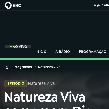
agência
Br
AO VIVO
INÍCIO
A RÁDIO
PROGRAMAÇÃO
MENU
Programas
Natureza Viva
Buscar
na
Natureza Viva
EPISÓDIO
Rádio
Buscar
Nacional
Natureza Viva
Buscar
na
Rádio
AO VIVO