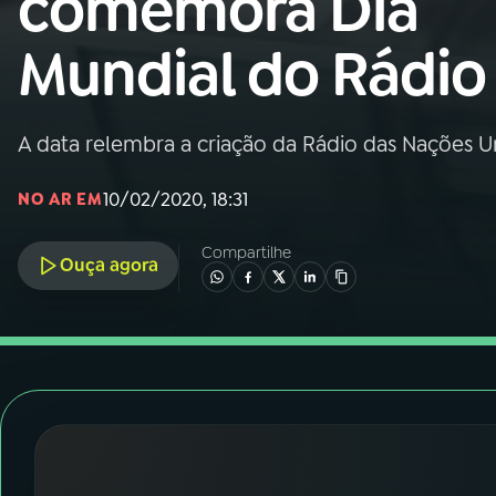
comemora Dia
Nacional
Mundial do Rádio
01
INÍCIO
02
A RÁDIO
A data relembra a criação da Rádio das Nações Un
10/02/2020, 18:31
NO AR EM
03
PROGRAMAÇÃO
Compartilhe
Ouça agora
04
PROGRAMAS
05
PODCASTS
06
VIDEOCASTS