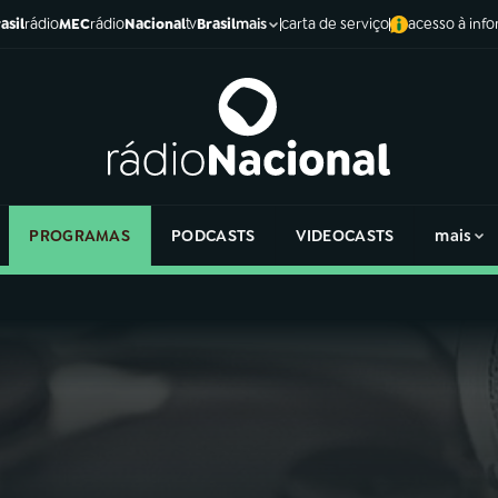
asil
rádio
MEC
rádio
Nacional
tv
Brasil
carta de serviço
acesso à inf
mais
PROGRAMAS
PODCASTS
VIDEOCASTS
mais