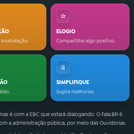
ÇÃO
ELOGIO
 insatisfação.
Compartilhe algo positivo.
ÇÃO
SIMPLIFIQUE
dido.
Sugira melhorias.
 mas é com a EBC que estará dialogando. O Fala.BR é
m a administração pública, por meio das Ouvidorias.