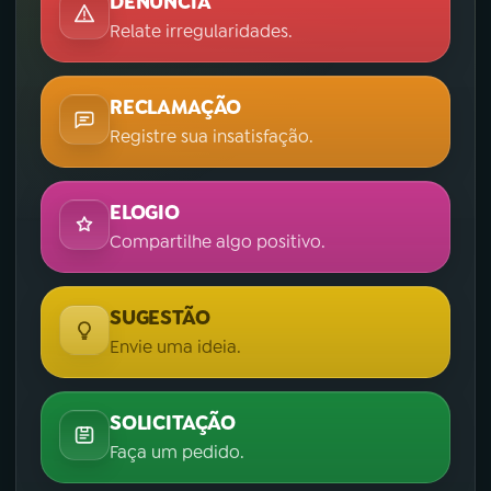
DENÚNCIA
Relate irregularidades.
RECLAMAÇÃO
Registre sua insatisfação.
ELOGIO
Compartilhe algo positivo.
SUGESTÃO
Envie uma ideia.
SOLICITAÇÃO
Faça um pedido.