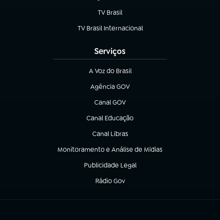
TV Brasil
(abre em nova aba)
TV Brasil Internacional
(abre em nova aba)
Serviços
A Voz do Brasil
(abre em nova aba)
Agência GOV
(abre em nova aba)
Canal GOV
(abre em nova aba)
Canal Educação
(abre em nova aba)
Canal Libras
(abre em nova aba)
Monitoramento e Análise de Mídias
(abre em nova aba)
Publicidade Legal
(abre em nova aba)
Rádio Gov
(abre em nova aba)