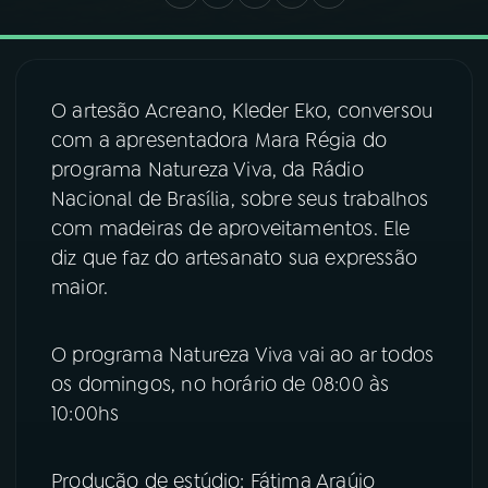
03
PROGRAMAÇÃO
O artesão Acreano, Kleder Eko, conversou
04
PROGRAMAS
com a apresentadora Mara Régia do
programa Natureza Viva, da Rádio
Nacional de Brasília, sobre seus trabalhos
05
PODCASTS
com madeiras de aproveitamentos. Ele
diz que faz do artesanato sua expressão
06
VIDEOCASTS
maior.
07
ÚLTIMAS
O programa Natureza Viva vai ao ar todos
os domingos, no horário de 08:00 às
10:00hs
08
FESTIVAL DE MÚSICA
Produção de estúdio: Fátima Araújo
ACOMPANHE A RÁDIO NACIONAL