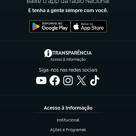
Baixe o app da rádio Nacional
E tenha a gente sempre com você.
(abre em nova aba)
TRANSPARÊNCIA
Acesso à Informação
Siga-nos nas redes sociais
Acesso à Informação
Institucional
(abre em nova aba)
Ações e Programas
(abre em nova aba)