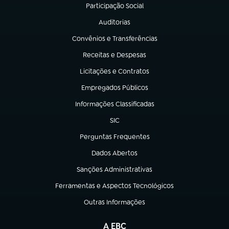
Participação Social
(abre em nova aba)
Auditorias
(abre em nova aba)
Convênios e Transferências
(abre em nova aba)
Receitas e Despesas
(abre em nova aba)
Licitações e Contratos
(abre em nova aba)
Empregados Públicos
(abre em nova aba)
Informações Classificadas
(abre em nova aba)
SIC
(abre em nova aba)
Perguntas Frequentes
(abre em nova aba)
Dados Abertos
(abre em nova aba)
Sanções Administrativas
(abre em nova aba)
Ferramentas e Aspectos Tecnológicos
(abre em nova aba)
Outras Informações
(abre em nova aba)
A EBC