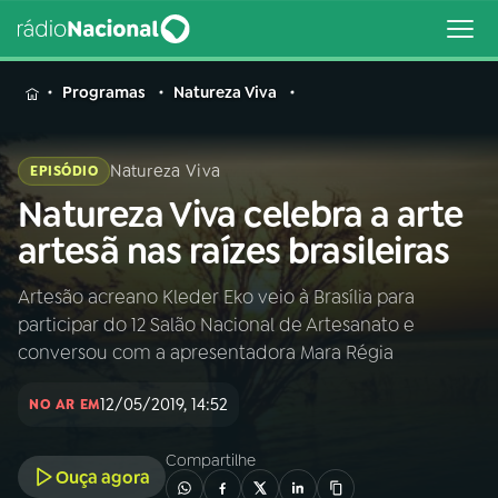
MENU
Programas
Natureza Viva
Natureza Viva
EPISÓDIO
Natureza Viva celebra a arte
Buscar
na
artesã nas raízes brasileiras
Rádio
Buscar
Nacional
Artesão acreano Kleder Eko veio à Brasília para
participar do 12 Salão Nacional de Artesanato e
AO VIVO
conversou com a apresentadora Mara Régia
12/05/2019, 14:52
01
INÍCIO
NO AR EM
Compartilhe
Ouça agora
02
A RÁDIO